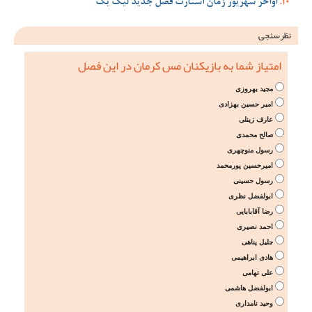
اواخر شهریور زمان استارت فصل جدید لیگ یک
نظرسنجی
امتیاز شما به بازیکنان مس کرمان در این فصل
مجید بهروزی
امیر حسین بهزادی
عارف زینلی
صالح محمدی
رسول منوچهری
امیرحسین پورمحمد
رسول حسینی
ابولفضل نظری
رضا آقابابایی
احمد نصیری
جلیل پناهی
هادی ابراهیمی
علی تهامی
ابولفضل هاشمی
وحید نامداری