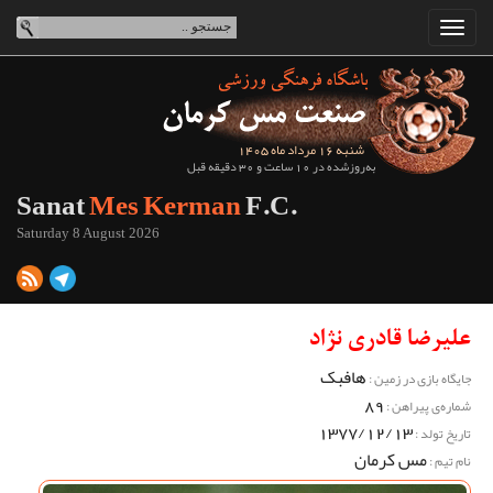
شنبه 16 مرداد ماه 1405
به‌روزشده در 10 ساعت و 30 دقیقه قبل
Sanat
Mes Kerman
F.C.
Saturday 8 August 2026
علیرضا قادری نژاد
هافبک
جایگاه بازی در زمین :
89
شماره‌ی پیراهن :
1377/12/13
تاریخ تولد :
مس کرمان
نام تیم :