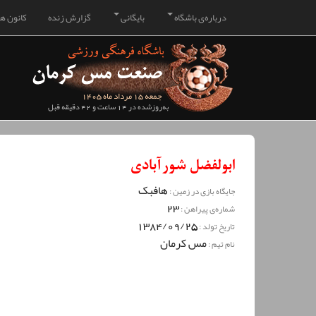
درباره‌ی باشگاه
بایگانی
گزارش زنده
کانون هو
جمعه 15 مرداد ماه 1405
به‌روزشده در 14 ساعت و 42 دقیقه قبل
ابولفضل شورآبادی
هافبک
جایگاه بازی در زمین :
23
شماره‌ی پیراهن :
1384/09/25
تاریخ تولد :
مس کرمان
نام تیم :