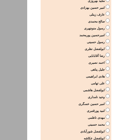
مجید بهروزی
امیر حسین بهزادی
عارف زینلی
صالح محمدی
رسول منوچهری
امیرحسین پورمحمد
رسول حسینی
ابولفضل نظری
رضا آقابابایی
احمد نصیری
جلیل پناهی
هادی ابراهیمی
علی تهامی
ابولفضل هاشمی
وحید نامداری
امیر حسین عسگری
امید پورقنبری
مهدی ناظمی
محمد حسینی
ابولفضل شورآبادی
ابولفضل عکاشه