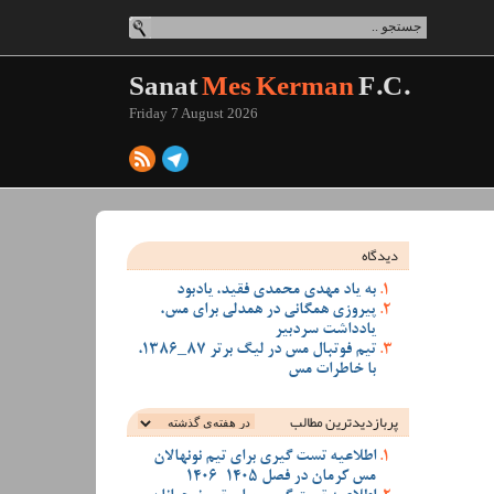
Sanat
Mes Kerman
F.C.
Friday 7 August 2026
دیدگاه
به یاد مهدی محمدی فقید، یادبود
پیروزی همگانی در همدلی برای مس،
یادداشت سردبیر
تیم فوتبال مس در لیگ برتر 87_1386،
با خاطرات مس
پربازدیدترین‌ مطالب
اطلاعیه تست گیری برای تیم نونهالان
مس کرمان در فصل 1405-1406