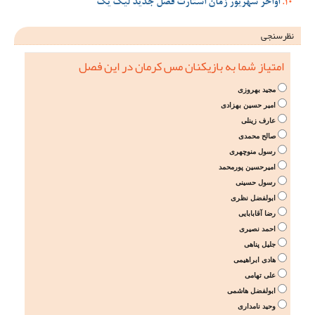
اواخر شهریور زمان استارت فصل جدید لیگ یک
نظرسنجی
امتیاز شما به بازیکنان مس کرمان در این فصل
مجید بهروزی
امیر حسین بهزادی
عارف زینلی
صالح محمدی
رسول منوچهری
امیرحسین پورمحمد
رسول حسینی
ابولفضل نظری
رضا آقابابایی
احمد نصیری
جلیل پناهی
هادی ابراهیمی
علی تهامی
ابولفضل هاشمی
وحید نامداری