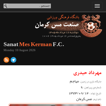
دوشنبه 18 مرداد ماه 1405
به‌روزشده در 16 مرداد 1405 10:06
Sanat
Mes Kerman
F.C.
Monday 10 August 2026
مهرداد حیدری
مهاجم
جایگاه بازی در زمین :
9
شماره‌ی پیراهن :
1373/09/14
تاریخ تولد :
مس کرمان
نام تیم :