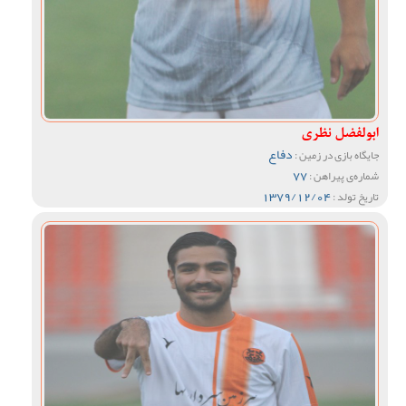
ابولفضل نظری
دفاع
جایگاه بازی در زمین :
77
شماره‌ی پیراهن :
1379/12/04
تاریخ تولد :