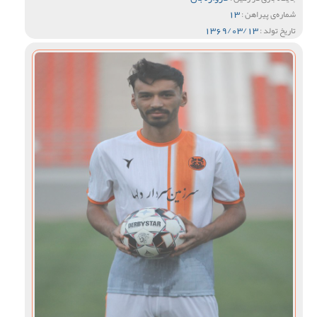
13
شماره‌ی پیراهن :
1369/03/13
تاریخ تولد :