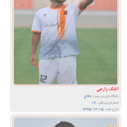
اتابک زارعی
دفاع
جایگاه بازی در زمین :
12
شماره‌ی پیراهن :
1375/12/15
تاریخ تولد :