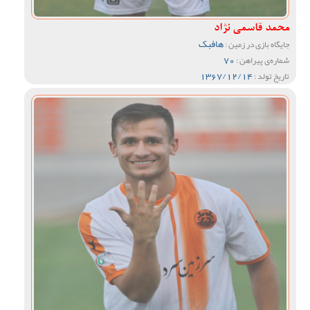
محمد قاسمی نژاد
هافبک
جایگاه بازی در زمین :
70
شماره‌ی پیراهن :
1367/12/14
تاریخ تولد :