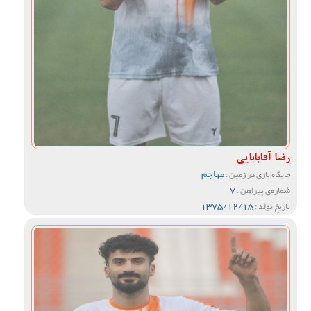
رضا آقابابایی
مهاجم
جایگاه بازی در زمین :
7
شماره‌ی پیراهن :
1375/12/15
تاریخ تولد :