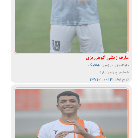
عارف زینلی گوهرریزی
هافبک
جایگاه بازی در زمین :
18
شماره‌ی پیراهن :
1376/10/13
تاریخ تولد :