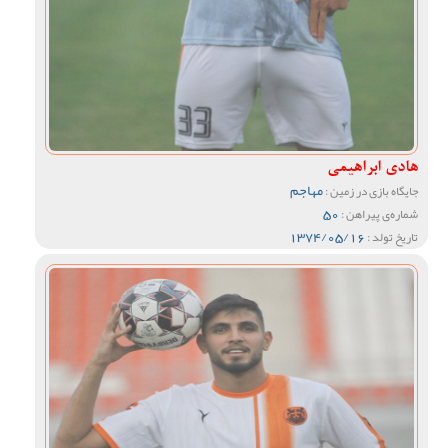
هادی ابراهیمی
مهاجم
جایگاه بازی در زمین :
50
شماره‌ی پیراهن :
1374/05/16
تاریخ تولد :