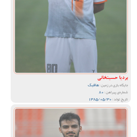
بردیا حسینخانی
هافبک
جایگاه بازی در زمین :
80
شماره‌ی پیراهن :
1385/05/30
تاریخ تولد :