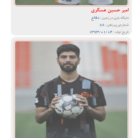
امیر حسین عسگری
دفاع
جایگاه بازی در زمین :
88
شماره‌ی پیراهن :
1373/01/04
تاریخ تولد :