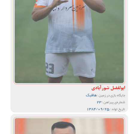
ابولفضل شورآبادی
هافبک
جایگاه بازی در زمین :
23
شماره‌ی پیراهن :
1384/09/25
تاریخ تولد :