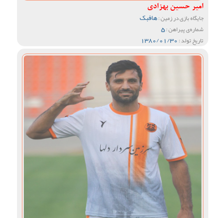
امیر حسین بهزادی
هافبک
جایگاه بازی در زمین :
5
شماره‌ی پیراهن :
1380/01/30
تاریخ تولد :