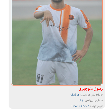
رسول منوچهری
هافبک
جایگاه بازی در زمین :
81
شماره‌ی پیراهن :
1381/12/04
تاریخ تولد :