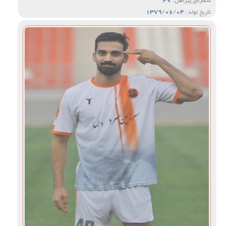
شماره‌ی پیراهن :
1379/06/04
تاریخ تولد :