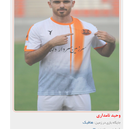
وحید نامداری
هافبک
جایگاه بازی در زمین :
30