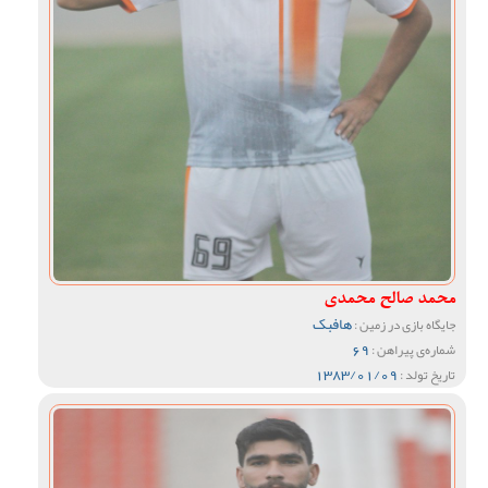
محمد صالح محمدی
هافبک
جایگاه بازی در زمین :
69
شماره‌ی پیراهن :
1383/01/09
تاریخ تولد :