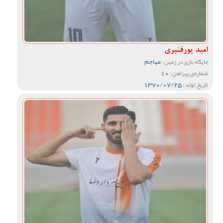
امید پورقنبری
مهاجم
جایگاه بازی در زمین :
10
شماره‌ی پیراهن :
1370/07/25
تاریخ تولد :