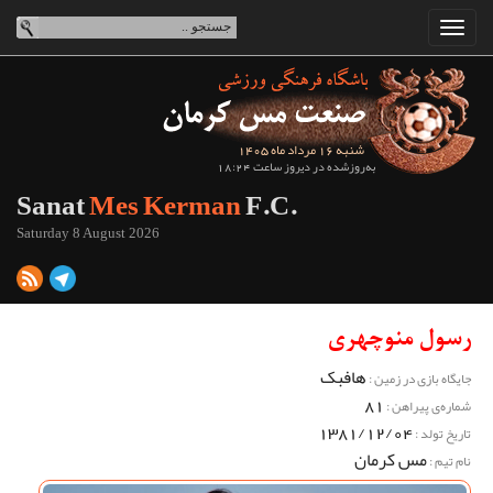
شنبه 16 مرداد ماه 1405
به‌روزشده در دیروز ساعت 18:24
Sanat
Mes Kerman
F.C.
Saturday 8 August 2026
رسول منوچهری
هافبک
جایگاه بازی در زمین :
81
شماره‌ی پیراهن :
1381/12/04
تاریخ تولد :
مس کرمان
نام تیم :