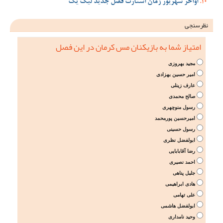
اواخر شهریور زمان استارت فصل جدید لیگ یک
نظرسنجی
امتیاز شما به بازیکنان مس کرمان در این فصل
مجید بهروزی
امیر حسین بهزادی
عارف زینلی
صالح محمدی
رسول منوچهری
امیرحسین پورمحمد
رسول حسینی
ابولفضل نظری
رضا آقابابایی
احمد نصیری
جلیل پناهی
هادی ابراهیمی
علی تهامی
ابولفضل هاشمی
وحید نامداری