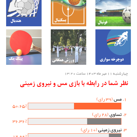
چهارشنبه 11 مهر ماه 1403 ساعت 13:20
نظر شما در رابطه با بازی مس و نیروی زمینی
مس
(39 رای)
50.65٪
تساوی
(28 رای)
36.36٪
نیروی زمینی
(10 رای)
12.99٪