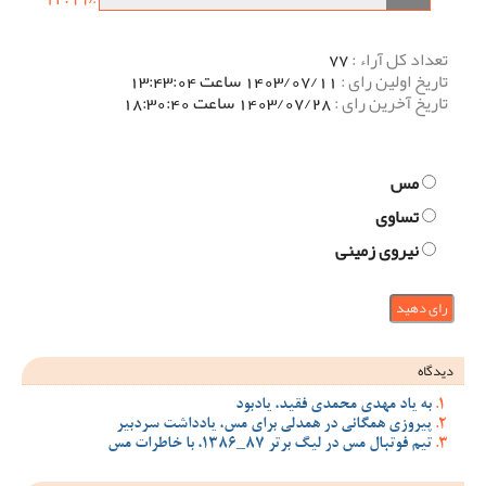
تعداد کل آراء :
77
تاریخ اولین رای :
1403/07/11 ساعت 13:43:04
تاریخ آخرین رای :
1403/07/28 ساعت 18:30:40
مس
تساوی
نیروی زمینی
دیدگاه
به یاد مهدی محمدی فقید، یادبود
پیروزی همگانی در همدلی برای مس، یادداشت سردبیر
تیم فوتبال مس در لیگ برتر 87_1386، با خاطرات مس