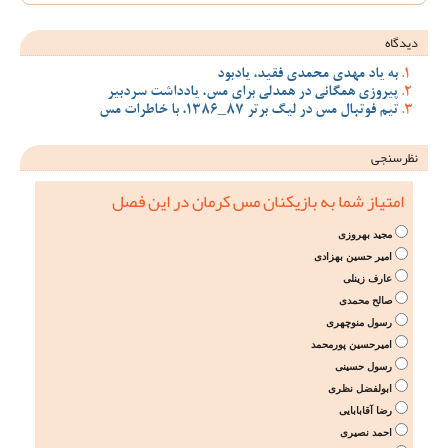
دیدگاه
به یاد مهدی محمدی فقید، یادبود
پیروزی همگانی در همدلی برای مس، یادداشت سردبیر
تیم فوتبال مس در لیگ برتر 87_1386، با خاطرات مس
نظرسنجی
امتیاز شما به بازیکنان مس کرمان در این فصل
مجید بهروزی
امیر حسین بهزادی
عارف زینلی
صالح محمدی
رسول منوچهری
امیرحسین پورمحمد
رسول حسینی
ابولفضل نظری
رضا آقابابایی
احمد نصیری