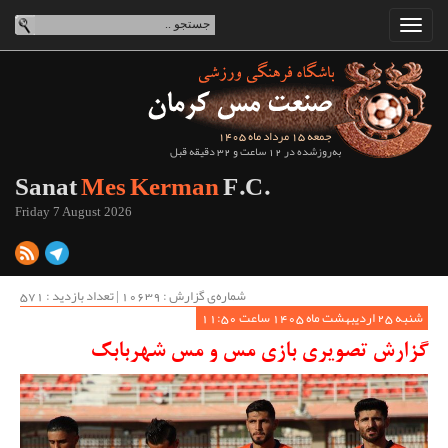
جمعه 15 مرداد ماه 1405
به‌روزشده در 12 ساعت و 32 دقیقه قبل
Sanat
Mes Kerman
F.C.
Friday 7 August 2026
شماره‌ی گزارش : ‌10639 | تعداد بازدید : 571
شنبه 25 اردیبهشت ماه 1405 ساعت 11:50
گزارش تصویری بازی مس و مس شهربابک