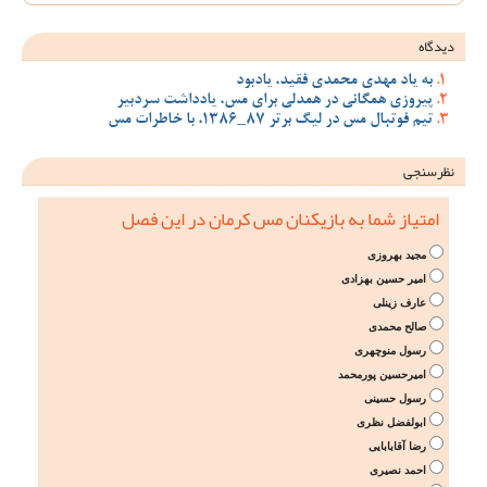
دیدگاه
به یاد مهدی محمدی فقید، یادبود
پیروزی همگانی در همدلی برای مس، یادداشت سردبیر
تیم فوتبال مس در لیگ برتر 87_1386، با خاطرات مس
نظرسنجی
امتیاز شما به بازیکنان مس کرمان در این فصل
مجید بهروزی
امیر حسین بهزادی
عارف زینلی
صالح محمدی
رسول منوچهری
امیرحسین پورمحمد
رسول حسینی
ابولفضل نظری
رضا آقابابایی
احمد نصیری