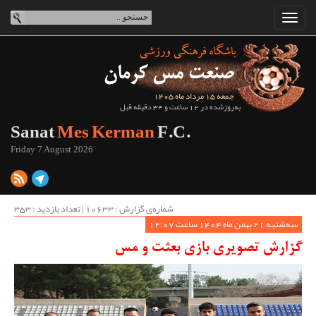
جمعه 15 مرداد ماه 1405
به‌روزشده در 12 ساعت و 34 دقیقه قبل
Sanat
Mes Kerman
F.C.
Friday 7 August 2026
شماره‌ی گزارش : ‌10633 | تعداد بازدید : 353
سه‌شنبه 21 بهمن ماه 1404 ساعت 12:07
گزارش تصویری بازی بعثت و مس