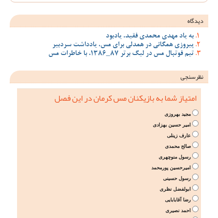
دیدگاه
به یاد مهدی محمدی فقید، یادبود
پیروزی همگانی در همدلی برای مس، یادداشت سردبیر
تیم فوتبال مس در لیگ برتر 87_1386، با خاطرات مس
نظرسنجی
امتیاز شما به بازیکنان مس کرمان در این فصل
مجید بهروزی
امیر حسین بهزادی
عارف زینلی
صالح محمدی
رسول منوچهری
امیرحسین پورمحمد
رسول حسینی
ابولفضل نظری
رضا آقابابایی
احمد نصیری