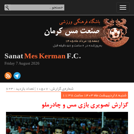
جمعه 15 مرداد ماه 1405
به‌روزشده در 6 ساعت و 58 دقیقه قبل
Sanat
Mes Kerman
F.C.
Friday 7 August 2026
شماره‌ی گزارش : ‌10507 | تعداد بازدید : 623
شنبه 8 اردیبهشت ماه 1403 ساعت 11:38
گزارش تصویری بازی مس و چادرملو