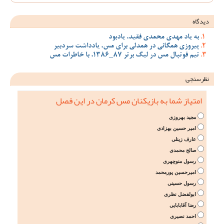
دیدگاه
به یاد مهدی محمدی فقید، یادبود
پیروزی همگانی در همدلی برای مس، یادداشت سردبیر
تیم فوتبال مس در لیگ برتر 87_1386، با خاطرات مس
نظرسنجی
امتیاز شما به بازیکنان مس کرمان در این فصل
مجید بهروزی
امیر حسین بهزادی
عارف زینلی
صالح محمدی
رسول منوچهری
امیرحسین پورمحمد
رسول حسینی
ابولفضل نظری
رضا آقابابایی
احمد نصیری