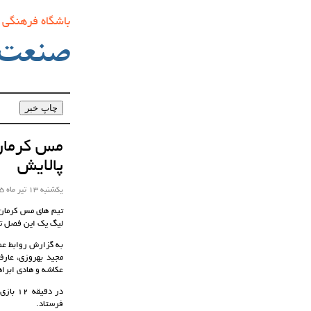
باشگاه فرهنگی
صنعت‌
پالایش
یکشنبه 13 تیر ماه 1405 ساعت 09:27
تیم های مس کرمان 
لیگ یک این فصل تک
به گزارش روابط عم
مجید بهروزی، عارف
عکاشه و هادی ابرا
در دق
فرستاد.