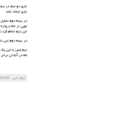
بازی دو تیم در نیم
بازی ایجاد نشد.
در نیمه دوم تمایل 
توپی از خط دروازه 
این تیم اعلام کرد ت
در نیمه دوم این با
ماه در آبادان برابر 
لینک خبر‌ :: http://mes-fc.ir/news/?Id=91164