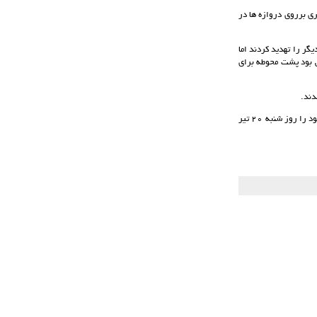
ی برروی دروازه ها در
گر را تهدید کردند اما
تی بود پشت محوطه برای
دند.
تیم مس با این یک امتیاز در جدول رقابت ها 42 امتیازی شد و در جایگاه هشتم قرار گرفت تا بازی هفته آینده خود را روز شنبه 20 تیر