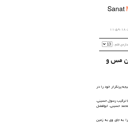
Sanat
زه‌ی قلم :‌
بین مس و
جه پرتکرار خود را در
با ترکیب رسول حسینی،
محمد حسینی، ابولفضل
 را به جای وی به زمین