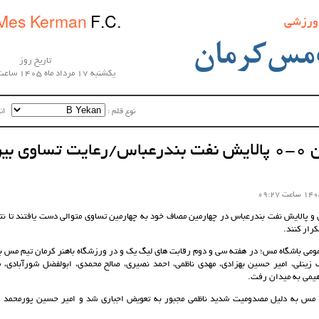
 ورزشی
Mes Kerman
F.C.
مس‌کرمان
تاریخ روز
یکشنبه 17 مرداد ماه 1405 ساعت 11:59:18
نوع قلم :‌
اندا
مس کرمان 0-0 پالایش نفت بندرعباس/رعایت تساوی 
و پالایش نفت بندرعباس در چهارمین مصاف خود به چهارمین تساوی متوالی دست یافتند تا نتی
رار کنند.
ومی باشگاه مس؛ در هفته سی و دوم رقابت های لیگ یک و در ورزشگاه باهنر کرمان تیم مس 
 زینلی، امیر حسین بهزادی، مهدی ناظمی، احمد نصیری، صالح محمدی، ابولفضل شورآبادی، 
هیمی به میدان رفت.
یقه 12 بازی مس به دلیل مصدومیت شدید ناظمی مجبور به تعویض اجباری شد و امیر حسین پورمحمد