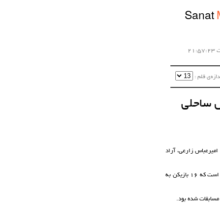
Sanat
زه‌ی قلم :‌
فهان برگزار خواهد شد که امیرعباس زارعی، آراد
این نخستین اردوی آماده‌سازی تیم ملی هندبال ساحلی ایران به‌ منظور حضور در مسابقات قهرمانی جهان کرواسی است که 16 بازیکن به
 مسابقات شده بود.