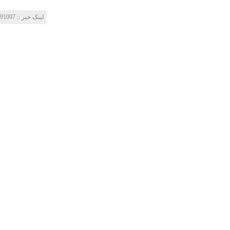
لینک خبر‌ :: http://mes-fc.ir/news/?Id=91097