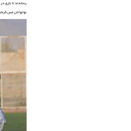
رساندند تا بازی در مجموع 4بر3 به سود حریف شود و این نتیجه تا
نوجوانان مس کرمان 