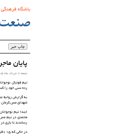
باشگاه فرهنگی
صنعت‌
پایان ماج
جمعه 7 خرداد ماه 1405 ساعت 12:33
رده سنی خود را کس
به گزارش روابط عمو
شهدای مس کرمان به
ابتدا تیم نوجوانا
محمدی در تیم مس پ
رساندند تا بازی در مجموع 3بر3 مساوی شود و به وقت ه
در ح