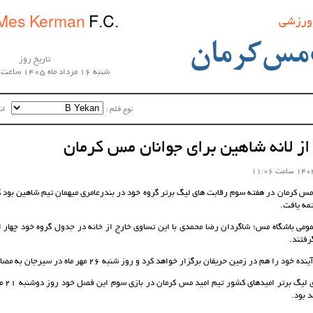
 ورزشی
Mes Kerman
F.C.
مس‌کرمان
تاریخ روز
شنبه 16 مرداد ماه 1405 ساعت 12:07:35
نوع قلم :‌
اندا
 از لانه شاهین برای جوانان مس کرمان
مس کرمان در هفته سوم رقابت های لیگ برتر گروه خود در بندرعامری میهمان تیم شاهین بود که
مه یافت.
ومی باشگاه مس؛ شاگردان رضا محمدی با این تساوی خارج از خانه در جدول گروه خود چهار ا
رفتند.
ا هم در زمین حریفان برگزار خواهد کرد و روز شنبه 26 مهر ماه در سیرجان به مصاف گل گهر خواهد رفت.
در ادامه
 بود.