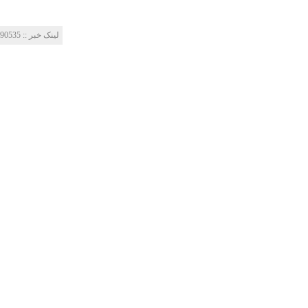
لینک خبر‌ :: http://mes-fc.ir/news/?Id=90535