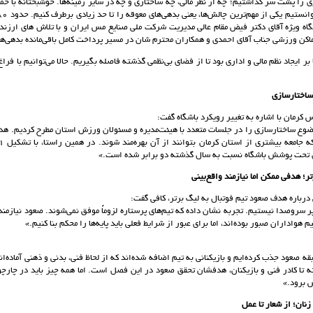
 را پشت سر گذاشتیم؛ چه از نظر مالی، چه ساختاری و چه در سایر زمینه‌ها. خوشبختانه با ح
گاه ویژه آقای دکتر فیض مقام عالی مدیریت شرکت ملی صنایع مس ایران و با تلاش های ارزنده
اکن ورزشی جناب آقای احمدی و همکاران محترم شان در مسیر پرداخت کامل باقی‌مانده بدهی‌ها 
 بر ایجاد نظم مالی و اداری بود تا از فضای بی‌نظمی گذشته فاصله بگیریم. حالا می‌توانیم با فراغ
اختارسازی
 کرمان با اشاره به تغییر رویکرد باشگاه گفت:
وع ساختارسازی را در جلسات متعدد با هیئت‌مدیره و مسئولان ورزش استان مطرح کردیم. هدف 
ی تحت پوشش باشگاه نسبت به سال گذشته دو برابر شده است.»
ر؛ هدفی ممکن اما نیازمند واقع‌بینی
رباره هدف صعود تیم فوتبال به لیگ برتر، کافی گفت:
پر سروصدا نیستیم. تجربه نشان داده که تیم‌های پرستاره لزوماً موفق نمی‌شوند. صعود نیازمند
 هواداران صبور بوده‌اند، اما برای عبور از شرایط فعلی باید پایه‌ها را محکم بنا کنیم.»
ه صعود جذب کرده‌ایم و بازیکنانی به تیم اضافه شده‌اند که از لحاظ فنی، بدنی و ذهنی آماده‌ان
ته تا کادر فنی و بازیکنان، هدفشان تحقق صعود در این فصل است. اما همه چیز باید در چارچ
 برود.»
ن؛ از شعار تا عمل