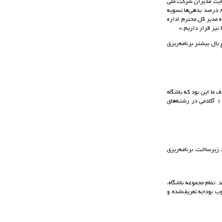
مایت مدیران شرکت ملی
صنایع مس ایران توانستیم یکی از مهم‌ترین چالش‌ها، یعنی بدهی‌های معوقه را تا حد زیادی برطرف کنیم. حدود 80 درصد بدهی‌ها تسویه
 مدیر کل محترم اداره
نیز قرار داریم.»
 بال بیشتر برنامه‌ریزی
ما این بود که باشگاه
به جایگاهی برسد که جامعه بیشتری از استان کرمان بتوانند از آن بهره‌مند شوند. در همین راستا، با تشکیل 11 آکادمی در رشته‌های
 زیرساخت، برنامه‌ریزی
د. تمام مجموعه باشگاه،
وب بودجه تعریف‌شده و