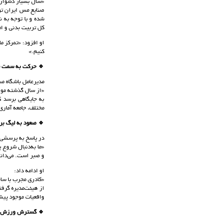
«سال بسیار دشواری
شده و با توجه به ن
کل تربیت بدنی و ام
او افزود: «تمرکز ما
کنیم.»
🔹 حرکت به سمت س
مدیرعامل باشگاه مس
«از سال گذشته موض
مختلف، جامعه آمار
🔹 صعود به لیگ برت
در پاسخ به پرسشی د
«ما به‌دنبال شروع 
و صبر است. می‌دانیم
او ادامه داد:
«کادری مجرب با سابق
از هیئت‌مدیره گرف
واقعیات موجود پیش
🔹 گسترش ورزش زنا