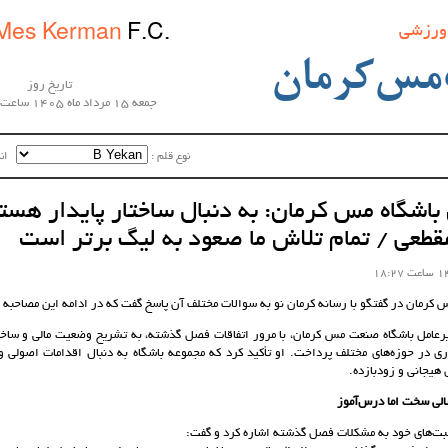
 ورزشی
Mes Kerman
F.C.
مس‌کرمان
تاریخ روز
جمعه 15 مرداد ماه 1405 ساعت 20:44:49
نوع قلم :‌
اندا
باشگاه مس کرمان: به دنبال ساختار پایدار هستی
قطعی / تمام تلاش‌ ما صعود به لیگ برتر است
 کرمان در گفتگو با رسانه کرمان نو به سوالات مختلف آن پاسخ گفت که در ادامه این مصاحبه ر
رعامل باشگاه صنعت مس کرمان، با مرور اتفاقات فصل گذشته، به تشریح وضعیت مالی و ساختار
ی در حوزه‌های مختلف پرداخت. او تأکید کرد که مجموعه باشگاه به دنبال اقدامات اصولی 
هیجانی و زودبازده.
لی سخت اما درس‌آموز
بت‌های خود به مشکلات فصل گذشته اشاره کرد و گفت: