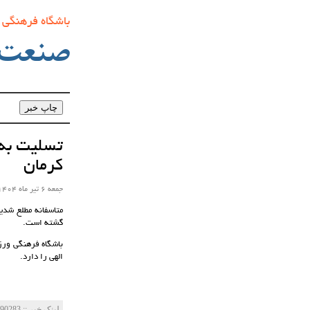
باشگاه فرهنگی
صنعت‌
تسلیت به 
کرمان
جمعه 6 تیر ماه 1404 ساعت 16:08
متاسفانه مطلع شدی
گشته است.
باشگاه فرهنگی ور
الهی را دارد.
لینک خبر‌ :: http://mes-fc.ir/news/?Id=90283