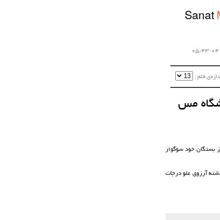
Sanat
زه‌ی قلم :‌
شگاه مس
ز بستگان خود سوگوار
شته آرزوی علو درجات