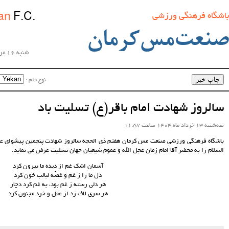
Sanat
Mes Kerman
F.C.
ان
تاریخ روز
شنبه 16 مرداد ماه 1405 ساعت 00:13:06
نوع قلم :‌
اندازه‌ی قلم :‌
ر(ع) تسلیت باد
 ذی الحجه سالروز شهادت پنجمین پیشوای عطوف شیعیان امام محمد بن علی الباقر علیهم
و عموم شیعیان جهان تسلیت عرض می نماید.
آسمان اشک غم از دیده ما بیرون کرد
دل ما را ز غم و غصّه لبالب خون کرد
هر دلى رسته ز غم بود، به غم کرد دچار
هر سرى لاف زد از عقل و خرد مجنون کرد