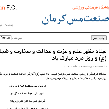
Sanat
Mes Kerman
F.C.
ان
تاریخ روز
جمعه 15 مرداد ماه 1405 ساعت 01:10:13
نوع قلم :‌
اندازه‌ی قلم :‌
و عدالت و سخاوت و شجاعت علی ابن ابیطالب
د
 امام علی (ع) آغازگر اشاعه عدالت و مردانگی و معرف والاترین الگوی شهامت و دیانت و
ی نماید.
از دین نبی شکفته جان و دل من
با مهر علی سرشته آب و گل من
گر مهر علی به جان نمی‌ورزیدم
در دست چه بود از جهان حاصل من