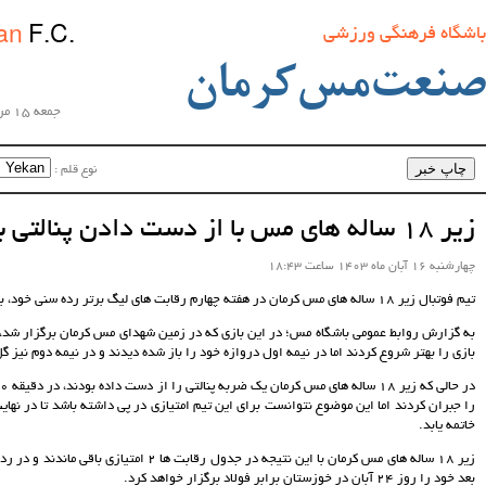
Sanat
Mes Kerman
F.C.
ان
تاریخ روز
جمعه 15 مرداد ماه 1405 ساعت 11:17:57
نوع قلم :‌
اندازه‌ی قلم :‌
به گزارش روابط عمومی باشگاه مس؛ در این بازی که در زمین شهدای مس کرمان برگزار شد، زیر 18 ساله های مس کرمان علی رغم اینکه
وازه خود را باز شده دیدند و در نیمه دوم نیز گل دوم مسابقه را تیم یزدی به ثمر رساند.
در حالی که زیر 18 ساله های مس کرمان یک ضربه پنالتی را از دست داده بودند، در دقیقه 80 بازی توسط ابولفضل کاربخش یکی از گل ها
را جبران کردند اما این موضوع نتوانست برای این تیم امتیازی در پی داشته باشد تا در نهایت بازی با نتیجه 2بر1 به سود فولادنوین یزد
زیر 18 ساله های مس کرمان با این نتیجه در جدول رقابت ها 2 امتیازی باقی ماندند و در رده هفتم جدول گروه قرار گرفتند و بازی هفته