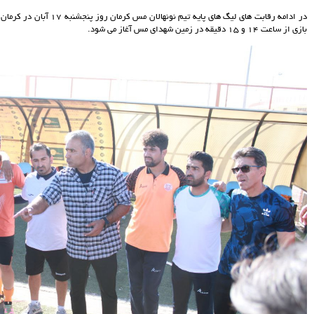
در ادامه رقابت های لیگ های پایه تیم نونهالان مس کرمان روز پنجشنبه 17 آبان در کرمان میزبان تیم چادرملو اردکان می باشد که این