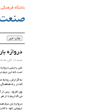
باشگاه فرهنگی
صنعت‌
دروازه با
شنبه 12 آبان ماه 1403 ساعت 11:10
علی رحیمی دروازه ب
است که این تیم در
به گزارش روابط عم
که در راه هماهنگی ت
وی افزود: پس از آ
می گذاریم تا از هر 
دروازه بان تیم هن
اروپایی خود با قدر