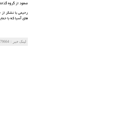
صعود از گروه گذاشت
رحیمی با تشکر از ح
های آسیا که با حم
لینک خبر‌ :: http://mes-fc.ir/news/?Id=79664