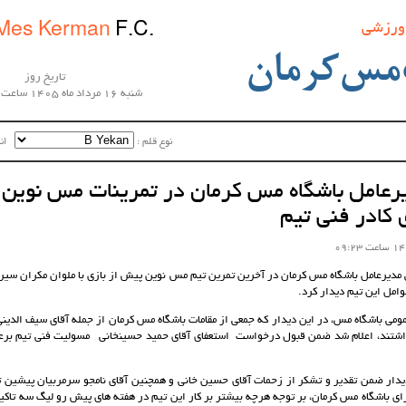
 ورزشی
Mes Kerman
F.C.
مس‌کرمان
تاریخ روز
شنبه 16 مرداد ماه 1405 ساعت 10:54:55
نوع قلم :‌
اندا
عامل باشگاه مس کرمان در تمرینات مس نوین 
 کادر فنی تیم
 مدیرعامل باشگاه مس کرمان در آخرین تمرین تیم مس نوین پیش از بازی با ملوان مکران سیر
امل این تیم دیدار کرد.
می باشگاه مس، در این دیدار که جمعی از مقامات باشگاه مس کرمان از جمله آقای سیف الدینی
اشتند، اعلام شد ضمن قبول درخواست استعفای آقای حمید حسینخانی مسولیت فنی تیم برعهد
دیدار ضمن تقدیر و تشکر از زحمات آقای حسین خانی و همچنین آقای نامجو سرمربیان پیشین تی
ی باشگاه مس کرمان، بر توجه هرچه بیشتر بر کار این تیم در هفته های پیش رو لیگ سه تاکید