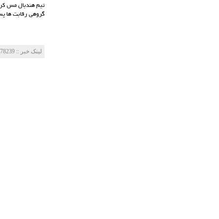
گروهی رقابت ها پس
لینک خبر‌ :: http://mes-fc.ir/news/?Id=78239