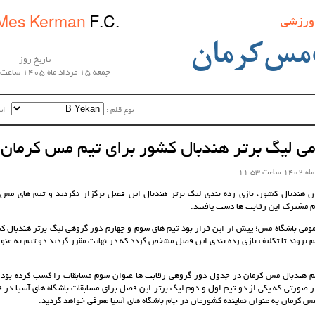
 ورزشی
Mes Kerman
F.C.
مس‌کرمان
تاریخ روز
جمعه 15 مرداد ماه 1405 ساعت 09:35:00
نوع قلم :‌
اندا
ی لیگ برتر هندبال کشور برای تیم مس کرمان
 هندبال کشور، بازی رده بندی لیگ برتر هندبال این فصل برگزار نگردید و تیم های مس 
م مشترک این رقابت ها دست یافتند.
ومی باشگاه مس؛ پیش از این قرار بود تیم های سوم و چهارم دور گروهی لیگ برتر هندبال ک
بروند تا تکلیف بازی رده بندی این فصل مشخص گردد که در نهایت مقرر گردید دو تیم به ع
تیم هندبال مس کرمان در جدول دور گروهی رقابت ها عنوان سوم مسابقات را کسب کرده بود و 
 صورتی که یکی از دو تیم اول و دوم لیگ برتر این فصل برای مسابقات باشگاه های آسیا در ف
مس کرمان به عنوان نماینده کشورمان در جام باشگاه های آسیا معرفی خواهد گردید.