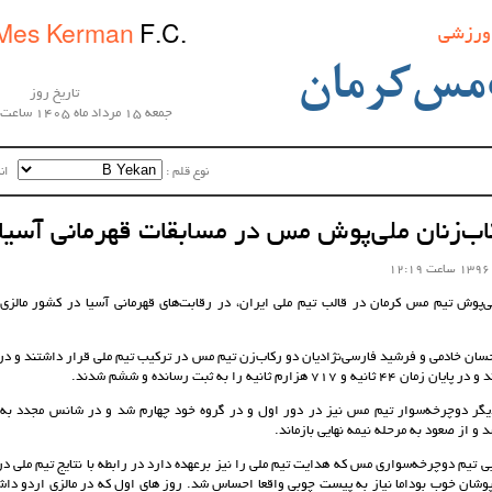
 ورزشی
Mes Kerman
F.C.
مس‌کرمان
تاریخ روز
جمعه 15 مرداد ماه 1405 ساعت 22:22:28
نوع قلم :‌
اندا
‌زنان ملی‌پوش مس در مسابقات قهرمانی آسیا
‌پوش تیم مس کرمان در قالب تیم ملی ایران، در رقابت‌های قهرمانی آسیا در کشور مالزی
سان خادمی و فرشید فارسی‌‌نژادیان دو رکاب‌زن تیم مس در ترکیب تیم ملی قرار داشتند و در 
717 هزارم ثانیه را به ثبت رسانده و ششم شدند.
گر دوچرخه‌سوار تیم مس نیز در دور اول و در گروه خود چهارم شد و در شانس مجدد به 
 از صعود به مرحله نیمه نهایی بازماند.
 تیم دوچرخه‌سواری مس که هدایت تیم ملی را نیز برعهده دارد در رابطه با نتایج تیم ملی در