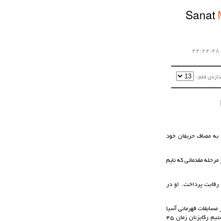
Sanat
زه‌ی قلم :‌
 به مصاف حریفان خود
مرحله مقدماتی که تایم
رقابت پرداخت. او در
 مسابقات قهرمانی آسیا
گفت: وضعیت ملی پوشان خوب بوداما نیاز به پیست چوبی واقعا احساس شد. روز های اول که در مالزی اردو داشتیم رکابزنان زمان 45