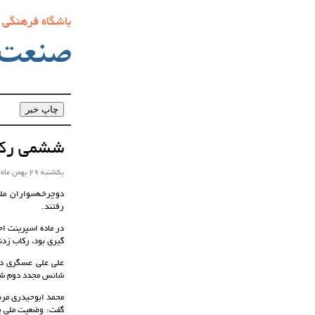
باشگاه فرهنگی
صنعت‌
ششمی رکاب
یکشنبه 29 بهمن ماه 1396 ساعت 12:19
دوچرخه‌سواران ملی
رفتند.
در ماده اسپرینت اح
گیری بود، رکاب زدند و در پایان زمان 44 ثانیه و 
علی علی عسگری دی
شانس مجدد دوم شد و
محمد ابوحیدری مربی