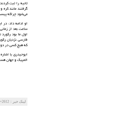
گرفتند مانند کره 
می‌شود چراکه پیست
ساعت بعد از زمانی
اول ما بود رکورد ت
که هیچ کسی در دور 
ابوحیدری با اشاره
المپیک و جهان هستند. با این حال زمان 35 ثانیه را
لینک خبر‌ :: http://mes-fc.ir/news/?Id=2612