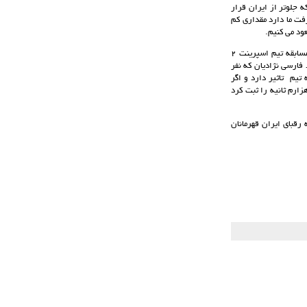
به 44 ثانیه رسید. البته تیم هایی که جلوتر از ایران قرار
فت ما دارد مقداری کم
ود می کنیم.
او ادامه داد: در این مسابقه مشکل دیگری هم وجود داشت به طوری که زمان بندی مسابقه اصلا خوب نبود و مسابقه تیم اسپرینت 2
فارسی نژادیان که نفر
تیم تاثیر دارد و اگر
نژدیان رکورد تمریناتش را تکرار می‌کرد ما فینالیست بودیم چرا که محمد دانشور زمان 12 ثانیه و 997 هزارم ثانیه را ثبت کرد
رقبای ایران قهرمانان