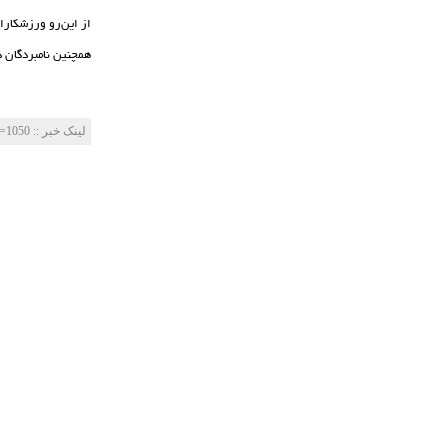
از این‌رو ورزشکاران دعوت شده می
همچنین نامبردگان 
لینک خبر‌ :: http://mes-fc.ir/news/?Id=1050