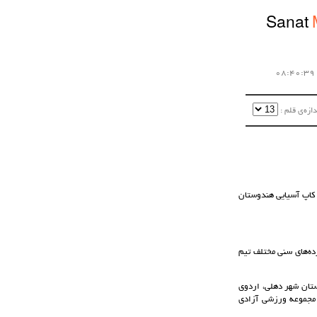
Sanat
زه‌ی قلم :‌
 کاپ آسیایی هندوستان
ده‌های سنی مختلف تیم
تان از تاریخ 24/6/95 لغایت 26/6/95 در کشور هندوستان شهر دهلی، اردوی
ه مدت 7 روز در کمپ تیم های ملی مجموعه ورزشی آزادی