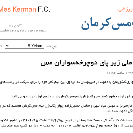
 ورزشی
Mes Kerman
F.C.
مس‌کرمان
تاریخ روز
جمعه 15 مرداد ماه 1405 ساعت 08:40:39
نوع قلم :‌
اندا
ملی زیر پای دوچرخه‌سواران مس
اری کشورمان با دعوت از ملی‌پوشان به اردوی این تیم، کار خود را برای شرکت در رقابت‌های
ر این اردو حضور گستره‌ی رکاب‌زنان تیم مس کرمان در مرحله‌ی اول این اردو می‌باشد.
فارسی‌نژاد، مهدی عباداللهی و سامان حسین‌زاده چهار رکاب‌زن تیم مس کرمان هستند که در ر
دگی دعوت شده‌اند.
با توجه به برگزاری مسابقات کاپ آسیائی پیست هندوس
تدارکاتی تیم ملی سرعت از روز جمعه مورخ 5/6/95 لغایت 11/6/95 ب