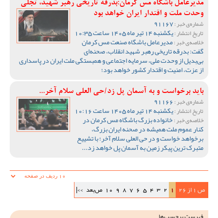
مدیرعامل باشگاه مس کرمان:بدرقه تاریخی رهبر شهید، تجلی
وحدت ملت و اقتدار ایران خواهد بود
91167
شماره‌ی خبر :
یکشنبه 14 تیر ماه 1405 ساعت 10:35
تاریخ انتشار :
مدیرعامل باشگاه صنعت مس کرمان
خلاصه‌ی خبر :
گفت: بدرقه تاریخی رهبر شهید انقلاب، صحنه‌ای
بی‌بدیل از وحدت ملی، سرمایه اجتماعی و همبستگی ملت ایران در پاسداری
از عزت، امنیت و اقتدار کشور خواهد بود؛
باید برخواست و به آسمان پل زد/حی العلی سلام آخر...
91166
شماره‌ی خبر :
یکشنبه 14 تیر ماه 1405 ساعت 10:16
تاریخ انتشار :
خانواده بزرگ باشگاه مس کرمان در
خلاصه‌ی خبر :
کنار عموم ملت همیشه در صحنه ایران بزرگ،
برخواهد خواست و در حی العلی سلام آخر؛ با تشییع
متبرک ترین پیکر زمین به آسمان پل خواهد زد...
ص 1 از 26
1
2
3
4
5
6
7
8
9
10
ص‌بعد
>>|
فهرست برچسب‌ها