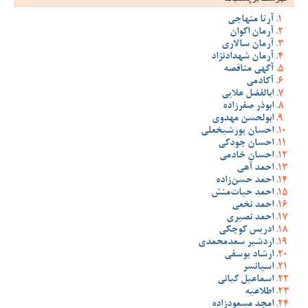
آرتا منهاجی
آرمان اکوان
آرمان سالاری
آرمان شهدادنژاد
آگهی مناقصه
آکادمی
ابالفضل علایی
ابوذر صفرزاده
ابولحسن مهدوی
احسان پورشیخعلی
احسان جودکی
احسان خادمی
احمد آهی
احمد حسن‌زاده
احمد حیات‌منش
احمد نخعی
احمد نصیری
ادریس کوچکی
اردشیر سعدمحمدی
ارشاد یوسفی
اسپانسر
اسماعیل کیانی
اطلاعیه
امجد مسعودزاده