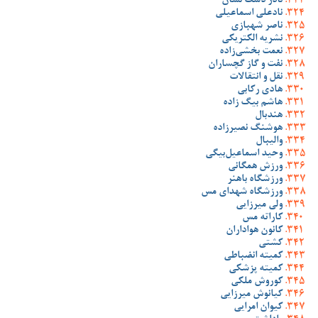
نادر دست نشان
نادعلی اسماعیلی
ناصر شهبازی
نشریه الکتریکی
نعمت بخشی‌زاده
نفت و گاز گچساران
نقل و انتقالات
هادی رکابی
هاشم بیگ زاده
هندبال
هوشنگ نصیرزاده
والیبال
وحید اسماعیل‌بیگی
ورزش همگانی
ورزشگاه باهنر
ورزشگاه شهدای مس
ولی میرزایی
کاراته مس
کانون هواداران
کشتی
کمیته انضباطی
کمیته پزشکی
کوروش ملکی
کیانوش میرزایی
کیوان امرایی