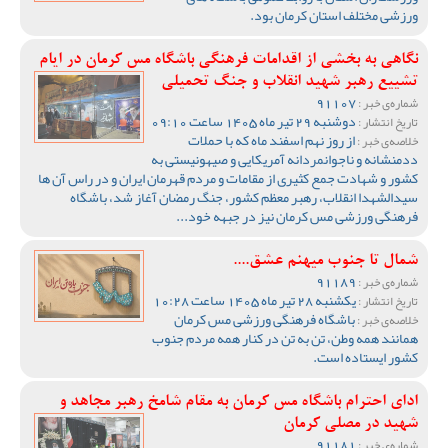
ورزشی مختلف استان کرمان بود.
نگاهی به بخشی از اقدامات فرهنگی باشگاه مس کرمان در ایام
تشییع رهبر شهید انقلاب و جنگ تحمیلی
91107
شماره‌ی خبر :
دوشنبه 29 تیر ماه 1405 ساعت 09:10
تاریخ انتشار :
از روز نهم اسفند ماه که با حملات
خلاصه‌ی خبر :
ددمنشانه و ناجوانمردانه آمریکایی و صیهونیستی به
کشور و شهادت جمع کثیری از مقامات و مردم قهرمان ایران و در راس آن ها
سیدالشهدا انقلاب، رهبر معظم کشور، جنگ رمضان آغاز شد، باشگاه
فرهنگی ورزشی مس کرمان نیز در جبهه خود...
شمال تا جنوب میهنم عشق....
91189
شماره‌ی خبر :
یکشنبه 28 تیر ماه 1405 ساعت 10:28
تاریخ انتشار :
باشگاه فرهنگی ورزشی مس کرمان
خلاصه‌ی خبر :
همانند همه وطن، تن به تن در کنار همه مردم جنوب
کشور ایستاده است.
ادای احترام باشگاه مس کرمان به مقام شامخ رهبر مجاهد و
شهید در مصلی کرمان
91181
شماره‌ی خبر :