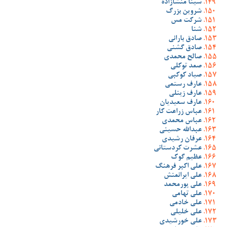
سینا منشازاده
شروین بزرگ
شرکت مس
شنا
صادق بارانی
صادق گشنی
صالح محمدی
صمد توکلی
صیاد کوکبی
عارف رستمی
عارف زینلی
عارف سعیدیان
عباس زراعت کار
عباس محمدی
عبدالله حسینی
عرفان رشیدی
عشرت کردستانی
عظیم گوک
علی اکبر فرهنگ
علی ایرانمنش
علی پورمحمد
علی تهامی
علی خادمی
علی خلیلی
علی خورشیدی