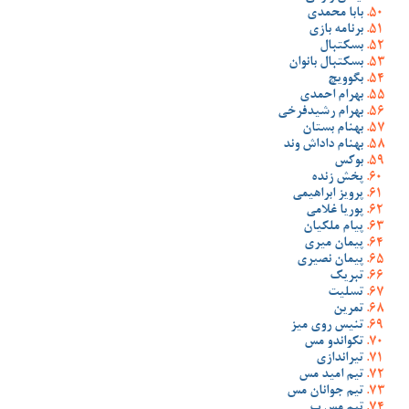
بابا محمدی
برنامه بازی
بسکتبال
بسکتبال بانوان
بگوویچ
بهرام احمدی
بهرام رشیدفرخی
بهنام بستان
بهنام داداش وند
بوکس
پخش زنده
پرویز ابراهیمی
پوریا غلامی
پیام ملکیان
پیمان میری
پیمان نصیری
تبریک
تسلیت
تمرین
تنیس روی میز
تکواندو مس
تیراندازی
تیم امید مس
تیم جوانان مس
تیم مس ب