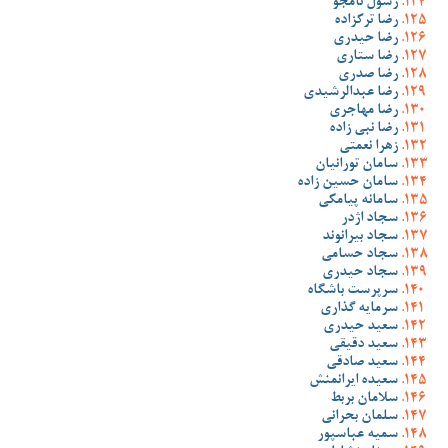
رسول نامجو
رضا ترکزاده
رضا حیدری
رضا ستاری
رضا صدری
رضا عبدالرشیدی
رضا مهاجری
رضا نبی زاده
زهرا نعمتی
سامان تورانیان
سامان حسین زاده
سامانه پیامکی
سجاد اژدر
سجاد بیرانوند
سجاد حسامی
سجاد حیدری
سرپرست باشگاه
سرمایه گذاری
سعید حیدری
سعید دقیقی
سعید صادقی
سعیده ایرانمنش
سلامان بربط
سلمان بحرانی
سمیه عباسپور