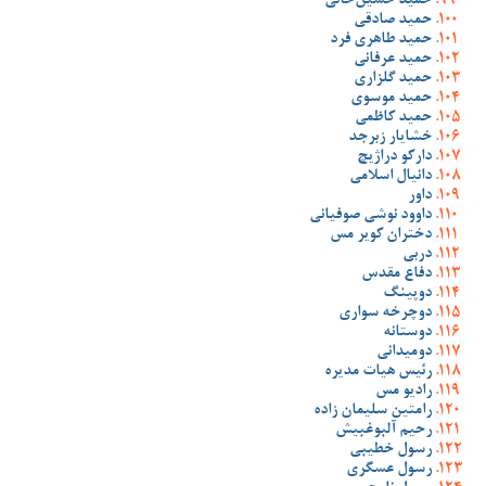
حمید حسین‌خانی
حمید صادقی
حمید طاهری فرد
حمید عرفانی
حمید گلزاری
حمید موسوی
حمید کاظمی
خشایار زبرجد
دارکو دراژیچ
دانیال اسلامی
داور
داوود نوشی صوفیانی
دختران کویر مس
دربی
دفاع مقدس
دوپینگ
دوچرخه سواری
دوستانه
دومیدانی
رئیس هیات مدیره
رادیو مس
رامتین سلیمان زاده
رحیم آلبوغبیش
رسول خطیبی
رسول عسگری