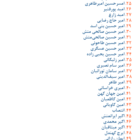
امسرحسین امیرطاهری
امید پورقنبر
امید زارع
امیر حاج رضایی
امیر حسین بنی اسد
امیر حسین صالحی منش
امیر حسین صالحی‌منش
امیر حسین طاحونی
امیر حسین عسگری
امیر حسین یحیی زاده
امیر زلیکانی
امیر سام نصیری
امیر سامان تورانیان
امیر سیف‌الدینی
امیر طاهر
امیری خراسانی
امین جهان کهن
امین کاظمیان
امین کاویانی
انتصاب
اکبر ایرانمنش
اکبر محمدی
اکبر میثاقیان
ایرج کهندل
ایمان رازانی