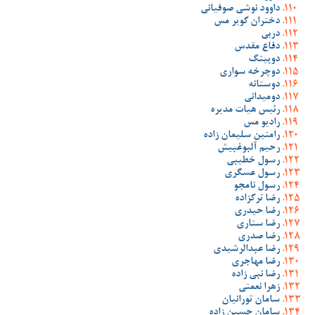
داوود نوشی صوفیانی
دختران کویر مس
دربی
دفاع مقدس
دوپینگ
دوچرخه سواری
دوستانه
دومیدانی
رئیس هیات مدیره
رادیو مس
رامتین سلیمان زاده
رحیم آلبوغبیش
رسول خطیبی
رسول عسگری
رسول نامجو
رضا ترکزاده
رضا حیدری
رضا ستاری
رضا صدری
رضا عبدالرشیدی
رضا مهاجری
رضا نبی زاده
زهرا نعمتی
سامان تورانیان
سامان حسین زاده