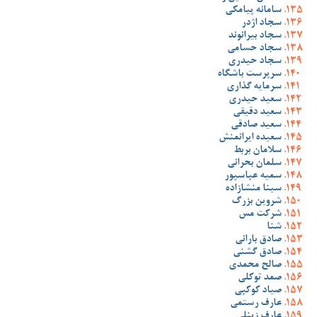
سامانه پیامکی
سجاد اژدر
سجاد بیرانوند
سجاد حسامی
سجاد حیدری
سرپرست باشگاه
سرمایه گذاری
سعید حیدری
سعید دقیقی
سعید صادقی
سعیده ایرانمنش
سلامان بربط
سلمان بحرانی
سمیه عباسپور
سینا منشازاده
شروین بزرگ
شرکت مس
شنا
صادق بارانی
صادق گشنی
صالح محمدی
صمد توکلی
صیاد کوکبی
عارف رستمی
عارف زینلی