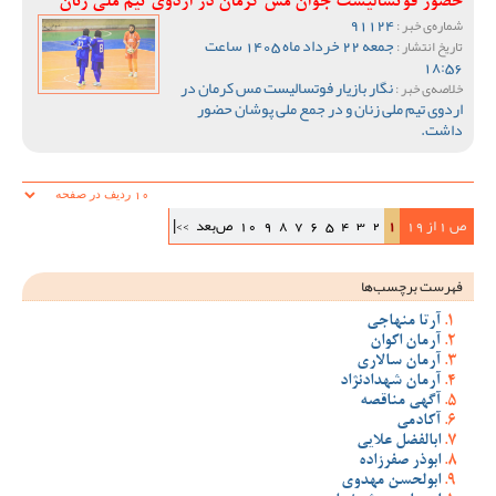
حضور فوتسالیست جوان مس کرمان در اردوی تیم ملی زنان
91124
شماره‌ی خبر :
جمعه 22 خرداد ماه 1405 ساعت
تاریخ انتشار :
18:56
نگار بازیار فوتسالیست مس کرمان در
خلاصه‌ی خبر :
اردوی تیم ملی زنان و در جمع ملی پوشان حضور
داشت.
ص 1 از 19
1
2
3
4
5
6
7
8
9
10
ص‌بعد
>>|
فهرست برچسب‌ها
آرتا منهاجی
آرمان اکوان
آرمان سالاری
آرمان شهدادنژاد
آگهی مناقصه
آکادمی
ابالفضل علایی
ابوذر صفرزاده
ابولحسن مهدوی