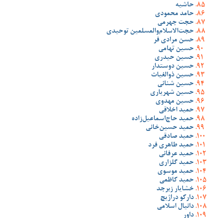
حاشیه
حامد محمودی
حجت جهرمی
حجت‌الاسلام‌والمسلمین توحیدی
حسن مرادی فر
حسین تهامی
حسین حیدری
حسین دوستدار
حسین ذوالغیاث
حسین شنانی
حسین شهریاری
حسین مهدوی
حمید اخلاقی
حمید حاج‌اسماعیل‌زاده
حمید حسین‌خانی
حمید صادقی
حمید طاهری فرد
حمید عرفانی
حمید گلزاری
حمید موسوی
حمید کاظمی
خشایار زبرجد
دارکو دراژیچ
دانیال اسلامی
داور