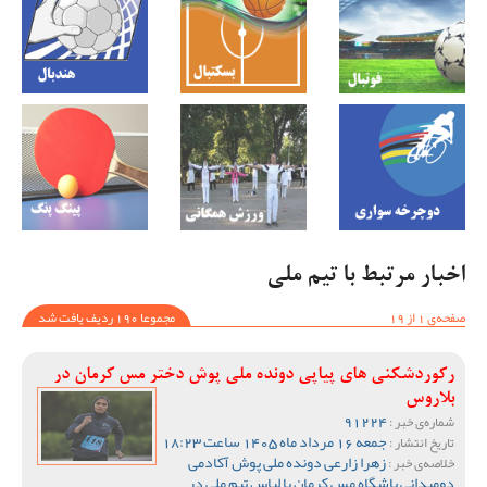
اخبار مرتبط با تیم ملی
صفحه‌ی 1 از 19
مجموعا 190 ردیف یافت شد
رکوردشکنی های پیاپی دونده ملی پوش دختر مس کرمان در
بلاروس
91224
شماره‌ی خبر :
جمعه 16 مرداد ماه 1405 ساعت 18:23
تاریخ انتشار :
زهرا زارعی دونده ملی پوش آکادمی
خلاصه‌ی خبر :
دومیدانی باشگاه مس کرمان با لباس تیم ملی در