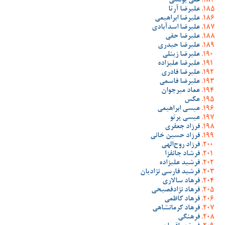
علی یونسی
علیرضا آرتا
علیرضا ابراهیمی
علیرضا اسدآبادی
علیرضا حقی
علیرضا حیدری
علیرضا زینلی
علیرضا علیزاده
علیرضا قادری
علیرضا قاسمی
عماد میرجوان
عکس
عیسی ابراهیمی
عیسی پرتو
فرزاد جعفری
فرزاد حسین خانی
فرزاد روح‌الهی
فرشاد جانفزا
فرشید علیزاده
فرشید فارسی نژادیان
فرهاد سالاری
فرهاد نژادفصیحی
فرهاد کاظمی
فرهاد کرمانشاهی
فرهنگی