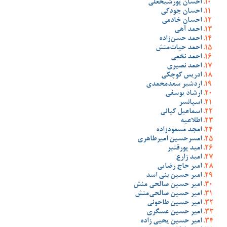
احسان پورشیخعلی
احسان جودکی
احسان خادمی
احمد آهی
احمد حسن‌زاده
احمد حیات‌منش
احمد نخعی
احمد نصیری
ادریس کوچکی
اردشیر سعدمحمدی
ارشاد یوسفی
اسپانسر
اسماعیل کیانی
اطلاعیه
امجد مسعودزاده
امسرحسین امیرطاهری
امید پورقنبر
امید زارع
امیر حاج رضایی
امیر حسین بنی اسد
امیر حسین صالحی منش
امیر حسین صالحی‌منش
امیر حسین طاحونی
امیر حسین عسگری
امیر حسین یحیی زاده