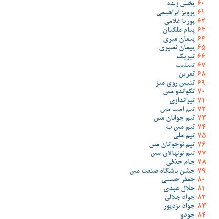
پخش زنده
پرویز ابراهیمی
پوریا غلامی
پیام ملکیان
پیمان میری
پیمان نصیری
تبریک
تسلیت
تمرین
تنیس روی میز
تکواندو مس
تیراندازی
تیم امید مس
تیم جوانان مس
تیم مس ب
تیم ملی
تیم نوجوانان مس
تیم نونهالان مس
جام حذفی
جشن باشگاه صنعت مس
جعفر حسنی
جلال عبدی
جواد جلالی
جواد یزدپور
جودو