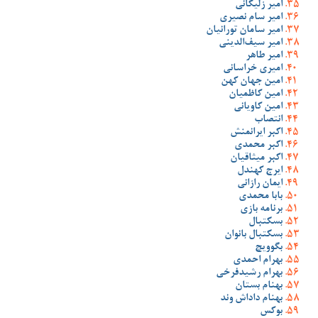
امیر زلیکانی
امیر سام نصیری
امیر سامان تورانیان
امیر سیف‌الدینی
امیر طاهر
امیری خراسانی
امین جهان کهن
امین کاظمیان
امین کاویانی
انتصاب
اکبر ایرانمنش
اکبر محمدی
اکبر میثاقیان
ایرج کهندل
ایمان رازانی
بابا محمدی
برنامه بازی
بسکتبال
بسکتبال بانوان
بگوویچ
بهرام احمدی
بهرام رشیدفرخی
بهنام بستان
بهنام داداش وند
بوکس