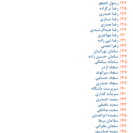
رسول نامجو
رضا ترکزاده
رضا حیدری
رضا ستاری
رضا صدری
رضا عبدالرشیدی
رضا مهاجری
رضا نبی زاده
زهرا نعمتی
سامان تورانیان
سامان حسین زاده
سامانه پیامکی
سجاد اژدر
سجاد بیرانوند
سجاد حسامی
سجاد حیدری
سرپرست باشگاه
سرمایه گذاری
سعید حیدری
سعید دقیقی
سعید صادقی
سعیده ایرانمنش
سلامان بربط
سلمان بحرانی
سمیه عباسپور