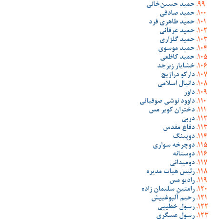
حمید حسین‌خانی
حمید صادقی
حمید طاهری فرد
حمید عرفانی
حمید گلزاری
حمید موسوی
حمید کاظمی
خشایار زبرجد
دارکو دراژیچ
دانیال اسلامی
داور
داوود نوشی صوفیانی
دختران کویر مس
دربی
دفاع مقدس
دوپینگ
دوچرخه سواری
دوستانه
دومیدانی
رئیس هیات مدیره
رادیو مس
رامتین سلیمان زاده
رحیم آلبوغبیش
رسول خطیبی
رسول عسگری