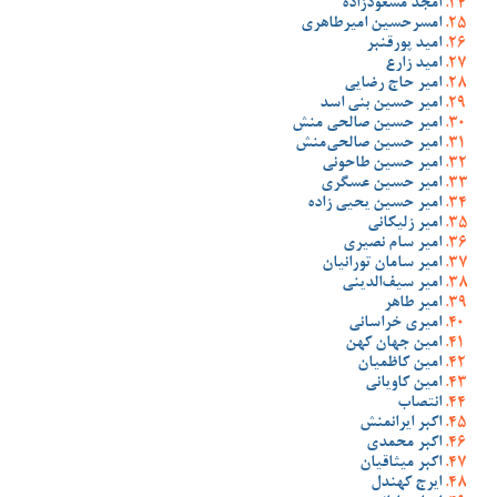
امجد مسعودزاده
امسرحسین امیرطاهری
امید پورقنبر
امید زارع
امیر حاج رضایی
امیر حسین بنی اسد
امیر حسین صالحی منش
امیر حسین صالحی‌منش
امیر حسین طاحونی
امیر حسین عسگری
امیر حسین یحیی زاده
امیر زلیکانی
امیر سام نصیری
امیر سامان تورانیان
امیر سیف‌الدینی
امیر طاهر
امیری خراسانی
امین جهان کهن
امین کاظمیان
امین کاویانی
انتصاب
اکبر ایرانمنش
اکبر محمدی
اکبر میثاقیان
ایرج کهندل