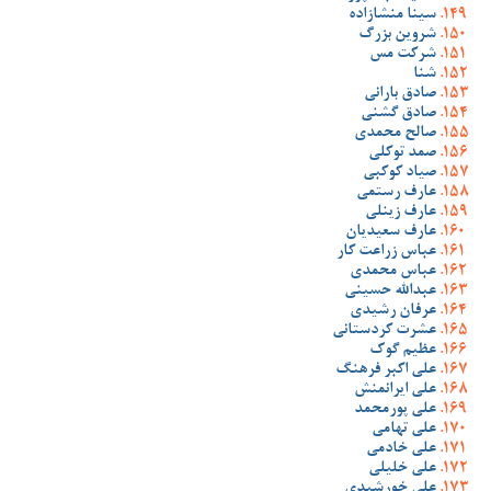
سینا منشازاده
شروین بزرگ
شرکت مس
شنا
صادق بارانی
صادق گشنی
صالح محمدی
صمد توکلی
صیاد کوکبی
عارف رستمی
عارف زینلی
عارف سعیدیان
عباس زراعت کار
عباس محمدی
عبدالله حسینی
عرفان رشیدی
عشرت کردستانی
عظیم گوک
علی اکبر فرهنگ
علی ایرانمنش
علی پورمحمد
علی تهامی
علی خادمی
علی خلیلی
علی خورشیدی