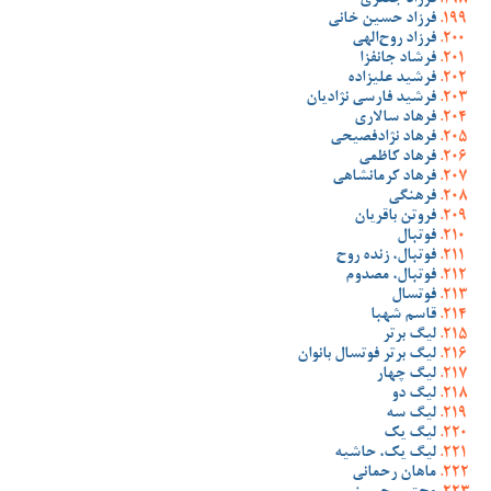
فرزاد جعفری
فرزاد حسین خانی
فرزاد روح‌الهی
فرشاد جانفزا
فرشید علیزاده
فرشید فارسی نژادیان
فرهاد سالاری
فرهاد نژادفصیحی
فرهاد کاظمی
فرهاد کرمانشاهی
فرهنگی
فروتن باقریان
فوتبال
فوتبال، زنده روح
فوتبال، مصدوم
فوتسال
قاسم شهبا
لیگ برتر
لیگ برتر فوتسال بانوان
لیگ چهار
لیگ دو
لیگ سه
لیگ یک
لیگ یک، حاشیه
ماهان رحمانی