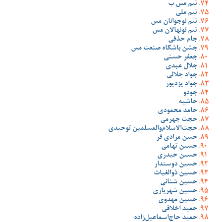
تیم مس ب
تیم ملی
تیم نوجوانان مس
تیم نونهالان مس
جام حذفی
جشن باشگاه صنعت مس
جعفر حسنی
جلال عبدی
جواد جلالی
جواد یزدپور
جودو
حاشیه
حامد محمودی
حجت جهرمی
حجت‌الاسلام‌والمسلمین توحیدی
حسن مرادی فر
حسین تهامی
حسین حیدری
حسین دوستدار
حسین ذوالغیاث
حسین شنانی
حسین شهریاری
حسین مهدوی
حمید اخلاقی
حمید حاج‌اسماعیل‌زاده