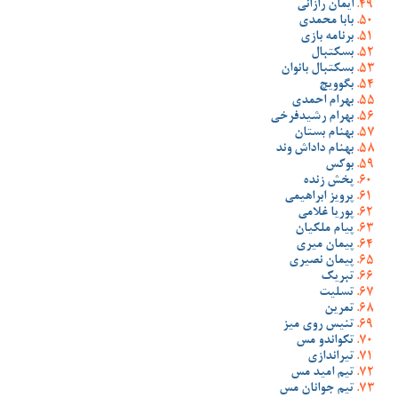
ایمان رازانی
بابا محمدی
برنامه بازی
بسکتبال
بسکتبال بانوان
بگوویچ
بهرام احمدی
بهرام رشیدفرخی
بهنام بستان
بهنام داداش وند
بوکس
پخش زنده
پرویز ابراهیمی
پوریا غلامی
پیام ملکیان
پیمان میری
پیمان نصیری
تبریک
تسلیت
تمرین
تنیس روی میز
تکواندو مس
تیراندازی
تیم امید مس
تیم جوانان مس