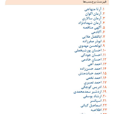
فهرست برچسب‌ها
آرتا منهاجی
آرمان اکوان
آرمان سالاری
آرمان شهدادنژاد
آگهی مناقصه
آکادمی
ابالفضل علایی
ابوذر صفرزاده
ابولحسن مهدوی
احسان پورشیخعلی
احسان جودکی
احسان خادمی
احمد آهی
احمد حسن‌زاده
احمد حیات‌منش
احمد نخعی
احمد نصیری
ادریس کوچکی
اردشیر سعدمحمدی
ارشاد یوسفی
اسپانسر
اسماعیل کیانی
اطلاعیه