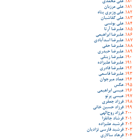
علی محمدی
علی مرزبان
علی وزیری پناه
علی کفاشیان
علی یونسی
علیرضا آرتا
علیرضا ابراهیمی
علیرضا اسدآبادی
علیرضا حقی
علیرضا حیدری
علیرضا زینلی
علیرضا علیزاده
علیرضا قادری
علیرضا قاسمی
عماد میرجوان
عکس
عیسی ابراهیمی
عیسی پرتو
فرزاد جعفری
فرزاد حسین خانی
فرزاد روح‌الهی
فرشاد جانفزا
فرشید علیزاده
فرشید فارسی نژادیان
فرهاد سالاری