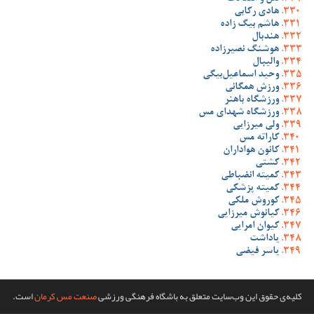
هادی رکابی
هاشم بیگ زاده
هندبال
هوشنگ نصیرزاده
والیبال
وحید اسماعیل‌بیگی
ورزش همگانی
ورزشگاه باهنر
ورزشگاه شهدای مس
ولی میرزایی
کاراته مس
کانون هواداران
کشتی
کمیته انضباطی
کمیته پزشکی
کوروش ملکی
کیانوش میرزایی
کیوان امرایی
یاداشت
یاسر فیضی
کلیه‌ی حقوق این وب‌سایت متعلق به باشگاه فرهنگی ورزشی
صنعت مس کرمان
است.