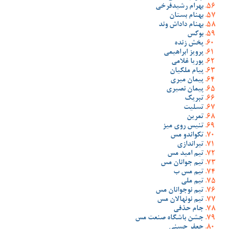
بهرام رشیدفرخی
بهنام بستان
بهنام داداش وند
بوکس
پخش زنده
پرویز ابراهیمی
پوریا غلامی
پیام ملکیان
پیمان میری
پیمان نصیری
تبریک
تسلیت
تمرین
تنیس روی میز
تکواندو مس
تیراندازی
تیم امید مس
تیم جوانان مس
تیم مس ب
تیم ملی
تیم نوجوانان مس
تیم نونهالان مس
جام حذفی
جشن باشگاه صنعت مس
جعفر حسنی