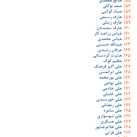
صالح محمدی
صمد توکلی
صیاد کوکبی
عارف رستمی
عارف زینلی
عارف سعیدیان
عباس زراعت کار
عباس محمدی
عبدالله حسینی
عرفان رشیدی
عشرت کردستانی
عظیم گوک
علی اکبر فرهنگ
علی ایرانمنش
علی پورمحمد
علی تهامی
علی خادمی
علی خلیلی
علی خورشیدی
علی رمضانی
علی سامره
علی شهسواری
علی عسگری
علی غلامرضاپور
علی قرایی