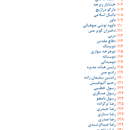
خشایار زبرجد
دارکو دراژیچ
دانیال اسلامی
داور
داوود نوشی صوفیانی
دختران کویر مس
دربی
دفاع مقدس
دوپینگ
دوچرخه سواری
دوستانه
دومیدانی
رئیس هیات مدیره
رادیو مس
رامتین سلیمان زاده
رحیم آلبوغبیش
رسول خطیبی
رسول عسگری
رسول نامجو
رضا ترکزاده
رضا حیدری
رضا ستاری
رضا صدری
رضا عبدالرشیدی