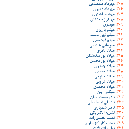
مهرداد صمصامی
مهرداد قنبری
مهشید اشتری
مهیار زحمتکش
موسوی
میثم پاریزی
میثم تهی دست
میثم فردوسی
میرهانی هاشمی
میلاد باقری
میلاد پورصف‌شکن
میلاد پورمحسن
میلاد جعفری
میلاد خدایی
میلاد صارمی
میلاد غریبی
میلاد محمدی
میکس زون
نادر دست نشان
نادعلی اسماعیلی
ناصر شهبازی
نشریه الکتریکی
نعمت بخشی‌زاده
نفت و گاز گچساران
نقل و انتقالات