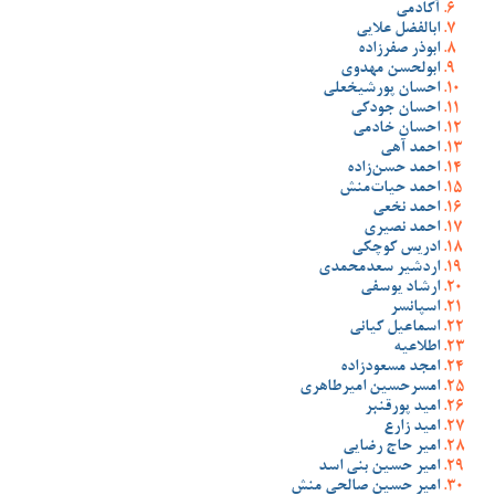
آکادمی
ابالفضل علایی
ابوذر صفرزاده
ابولحسن مهدوی
احسان پورشیخعلی
احسان جودکی
احسان خادمی
احمد آهی
احمد حسن‌زاده
احمد حیات‌منش
احمد نخعی
احمد نصیری
ادریس کوچکی
اردشیر سعدمحمدی
ارشاد یوسفی
اسپانسر
اسماعیل کیانی
اطلاعیه
امجد مسعودزاده
امسرحسین امیرطاهری
امید پورقنبر
امید زارع
امیر حاج رضایی
امیر حسین بنی اسد
امیر حسین صالحی منش