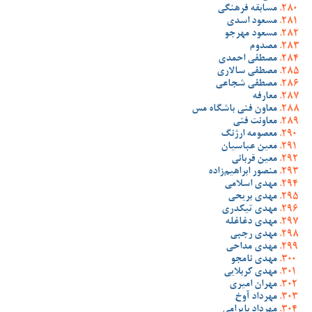
مسابقه فرهنگی
مسعود اسدی
مسعود مهرجو
مصدوم
مصطفی احمدی
مصطفی سالاری
مصطفی شجاعی
معارفه
معاون فنی باشگاه مس
معاونت فنی
معصومه ارژنگ
معین عباسیان
معین قربانی
منصور ابراهیم‌زاده
مهدی اسلامی
مهدی بریحی
مهدی تیکدری
مهدی دغاغله
مهدی رجبی
مهدی مداحی
مهدی نامجو
مهدی کربلایی
مهران امیری
مهرداد آوخ
مهرداد بایرامی