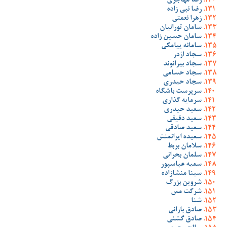
رضا مهاجری
رضا نبی زاده
زهرا نعمتی
سامان تورانیان
سامان حسین زاده
سامانه پیامکی
سجاد اژدر
سجاد بیرانوند
سجاد حسامی
سجاد حیدری
سرپرست باشگاه
سرمایه گذاری
سعید حیدری
سعید دقیقی
سعید صادقی
سعیده ایرانمنش
سلامان بربط
سلمان بحرانی
سمیه عباسپور
سینا منشازاده
شروین بزرگ
شرکت مس
شنا
صادق بارانی
صادق گشنی