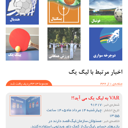
اخبار مرتبط با لیگ یک
صفحه‌ی 1 از 432
مجموعا 4313 ردیف یافت شد
VAR به لیگ یک می آید؟!
91217
شماره‌ی خبر :
چهارشنبه 14 مرداد ماه 1405 ساعت
تاریخ انتشار :
13:55
مسئولان سازمان لیگ قصد دارند در
خلاصه‌ی خبر :
بازی‌های حساس لیگ یک از کمک داور ویدئویی استفاده کنند.