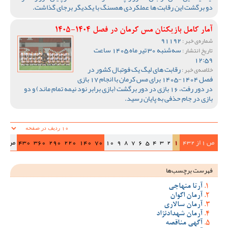
دو برگشت این رقابت ها عملکردی همسنگ با یکدیگر برجای گذاشت.
آمار کامل بازیکنان مس کرمان در فصل 1404-1405
91192
شماره‌ی خبر :
سه‌شنبه 30 تیر ماه 1405 ساعت
تاریخ انتشار :
12:59
رقابت های لیگ یک فوتبال کشور در
خلاصه‌ی خبر :
فصل 1404-1405 برای مس کرمان با انجام 17 بازی
در دور رفت، 16 بازی در دور برگشت (بازی برابر نود نیمه تمام ماند) و دو
بازی در جام حذفی به پایان رسید.
ص 1 از 432
1
2
3
4
5
6
7
8
9
10
70
140
220
290
360
430
ص‌بعد
فهرست برچسب‌ها
آرتا منهاجی
آرمان اکوان
آرمان سالاری
آرمان شهدادنژاد
آگهی مناقصه