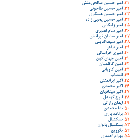
امیر حسین صالحی‌منش
امیر حسین طاحونی
امیر حسین عسگری
امیر حسین یحیی زاده
امیر زلیکانی
امیر سام نصیری
امیر سامان تورانیان
امیر سیف‌الدینی
امیر طاهر
امیری خراسانی
امین جهان کهن
امین کاظمیان
امین کاویانی
انتصاب
اکبر ایرانمنش
اکبر محمدی
اکبر میثاقیان
ایرج کهندل
ایمان رازانی
بابا محمدی
برنامه بازی
بسکتبال
بسکتبال بانوان
بگوویچ
بهرام احمدی