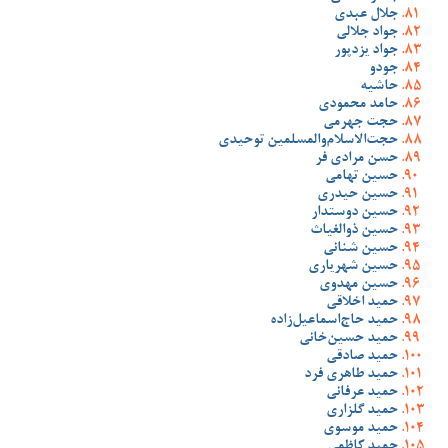
جلال عبدی
جواد جلالی
جواد یزدپور
جودو
حاشیه
حامد محمودی
حجت جهرمی
حجت‌الاسلام‌والمسلمین توحیدی
حسن مرادی فر
حسین تهامی
حسین حیدری
حسین دوستدار
حسین ذوالغیاث
حسین شنانی
حسین شهریاری
حسین مهدوی
حمید اخلاقی
حمید حاج‌اسماعیل‌زاده
حمید حسین‌خانی
حمید صادقی
حمید طاهری فرد
حمید عرفانی
حمید گلزاری
حمید موسوی
حمید کاظمی