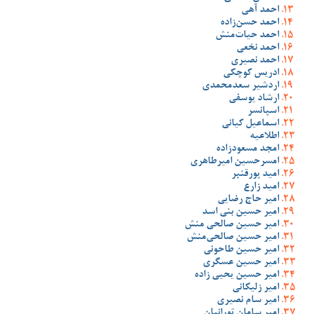
احمد آهی
احمد حسن‌زاده
احمد حیات‌منش
احمد نخعی
احمد نصیری
ادریس کوچکی
اردشیر سعدمحمدی
ارشاد یوسفی
اسپانسر
اسماعیل کیانی
اطلاعیه
امجد مسعودزاده
امسرحسین امیرطاهری
امید پورقنبر
امید زارع
امیر حاج رضایی
امیر حسین بنی اسد
امیر حسین صالحی منش
امیر حسین صالحی‌منش
امیر حسین طاحونی
امیر حسین عسگری
امیر حسین یحیی زاده
امیر زلیکانی
امیر سام نصیری
امیر سامان تورانیان