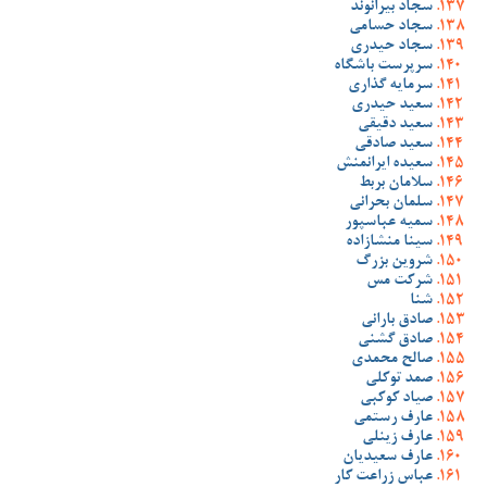
سجاد بیرانوند
سجاد حسامی
سجاد حیدری
سرپرست باشگاه
سرمایه گذاری
سعید حیدری
سعید دقیقی
سعید صادقی
سعیده ایرانمنش
سلامان بربط
سلمان بحرانی
سمیه عباسپور
سینا منشازاده
شروین بزرگ
شرکت مس
شنا
صادق بارانی
صادق گشنی
صالح محمدی
صمد توکلی
صیاد کوکبی
عارف رستمی
عارف زینلی
عارف سعیدیان
عباس زراعت کار