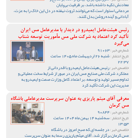
معادنش تکیه داشته باشد، بر ظرفیت بی‌پایان
مردمانی استوار است که می‌توانند ثروت نهفته در دل این خاک را به عزت،
آبادانی و آینده روشن بدل کنند.
رئیس هیئت‌عامل ایمیدرو در دیدار با مدیرعامل مس ایران
تأکید کرد اعتماد به شرکت ملی مس مأموریت توسعه شتاب
می‌گیرد
91063
شماره‌ی خبر :
شنبه 26 اردیبهشت ماه 1405 ساعت
تاریخ انتشار :
22:37
رئیس هیئت‌عامل ایمیدرو با قدردانی از
خلاصه‌ی خبر :
عملکرد شرکت ملی صنایع مس ایران در عبور از شرایط سخت عملیاتی و
تداوم مسیر تولید و توسعه، بر اعتماد کامل وزارت صمت و ایمیدرو به
مدیریت این شرکت تأکید کرد
معرفی آقای میثم پاریزی به عنوان سرپرست مدیرعاملی باشگاه
مس کرمان
90844
شماره‌ی خبر :
سه‌شنبه 14 بهمن ماه 1404 ساعت
تاریخ انتشار :
13:53
در جلسه ای که صبح امروز در باشگاه
خلاصه‌ی خبر :
مس کرمان برگزار شد، آقای میثم پاریزی رسما به عنوان سرپرست