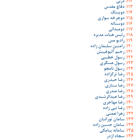
دربی
دفاع مقدس
دوپینگ
دوچرخه سواری
دوستانه
دومیدانی
رئیس هیات مدیره
رادیو مس
رامتین سلیمان زاده
رحیم آلبوغبیش
رسول خطیبی
رسول عسگری
رسول نامجو
رضا ترکزاده
رضا حیدری
رضا ستاری
رضا صدری
رضا عبدالرشیدی
رضا مهاجری
رضا نبی زاده
زهرا نعمتی
سامان تورانیان
سامان حسین زاده
سامانه پیامکی
سجاد اژدر