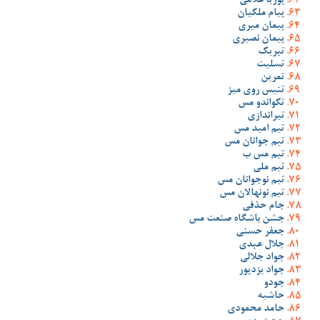
پوریا غلامی
پیام ملکیان
پیمان میری
پیمان نصیری
تبریک
تسلیت
تمرین
تنیس روی میز
تکواندو مس
تیراندازی
تیم امید مس
تیم جوانان مس
تیم مس ب
تیم ملی
تیم نوجوانان مس
تیم نونهالان مس
جام حذفی
جشن باشگاه صنعت مس
جعفر حسنی
جلال عبدی
جواد جلالی
جواد یزدپور
جودو
حاشیه
حامد محمودی