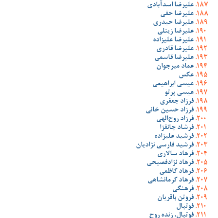
علیرضا اسدآبادی
علیرضا حقی
علیرضا حیدری
علیرضا زینلی
علیرضا علیزاده
علیرضا قادری
علیرضا قاسمی
عماد میرجوان
عکس
عیسی ابراهیمی
عیسی پرتو
فرزاد جعفری
فرزاد حسین خانی
فرزاد روح‌الهی
فرشاد جانفزا
فرشید علیزاده
فرشید فارسی نژادیان
فرهاد سالاری
فرهاد نژادفصیحی
فرهاد کاظمی
فرهاد کرمانشاهی
فرهنگی
فروتن باقریان
فوتبال
فوتبال، زنده روح