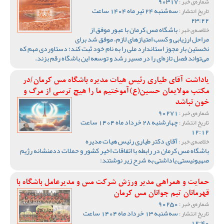
90317
شماره‌ی خبر :
سه‌شنبه 24 تیر ماه 1404 ساعت
تاریخ انتشار :
23:22
باشگاه مس کرمان با عبور موفق از
خلاصه‌ی خبر :
مراحل ارزیابی و کسب امتیازهای لازم، موفق شد برای
نخستین بار مجوز استاندارد ملی را به نام خود ثبت کند؛ دستاوردی مهم که
می‌تواند فصل تازه‌ای را در مسیر رشد و توسعه این باشگاه رقم بزند.
یاداشت آقای طیاری رئیس هیات مدیره باشگاه مس کرمان/در
مکتب مولایمان حسین(ع)آموختیم ما را هیچ ترسی از مرگ و
خون نباشد
90271
شماره‌ی خبر :
چهارشنبه 28 خرداد ماه 1404 ساعت
تاریخ انتشار :
12:12
آقای دکتر طیاری رئیس هیات مدیره
خلاصه‌ی خبر :
باشگاه مس کرمان در رابطه با اتفاقات اخیر کشور و حملات ددمنشانه رژیم
صهیونیستی یاداشتی به شرح زیر نوشتند:
حمایت و همراهی مدیر ورزش شرکت مس و مدیرعامل باشگاه با
قهرمانان تیم جوانان مس کرمان
90250
شماره‌ی خبر :
سه‌شنبه 13 خرداد ماه 1404 ساعت
تاریخ انتشار :
12:40