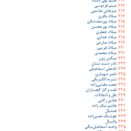
میثم تهی دست
میثم فردوسی
میرهانی هاشمی
میلاد باقری
میلاد پورصف‌شکن
میلاد پورمحسن
میلاد جعفری
میلاد خدایی
میلاد صارمی
میلاد غریبی
میلاد محمدی
میکس زون
نادر دست نشان
نادعلی اسماعیلی
ناصر شهبازی
نشریه الکتریکی
نعمت بخشی‌زاده
نفت و گاز گچساران
نقل و انتقالات
هادی رکابی
هاشم بیگ زاده
هندبال
هوشنگ نصیرزاده
والیبال
وحید اسماعیل‌بیگی