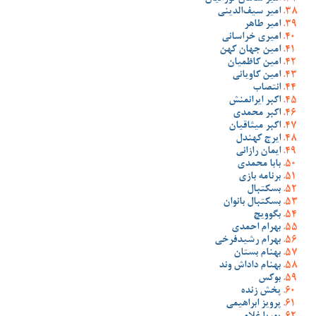
امیر سیف‌الدینی
امیر طاهر
امیری خراسانی
امین جهان کهن
امین کاظمیان
امین کاویانی
انتصاب
اکبر ایرانمنش
اکبر محمدی
اکبر میثاقیان
ایرج کهندل
ایمان رازانی
بابا محمدی
برنامه بازی
بسکتبال
بسکتبال بانوان
بگوویچ
بهرام احمدی
بهرام رشیدفرخی
بهنام بستان
بهنام داداش وند
بوکس
پخش زنده
پرویز ابراهیمی