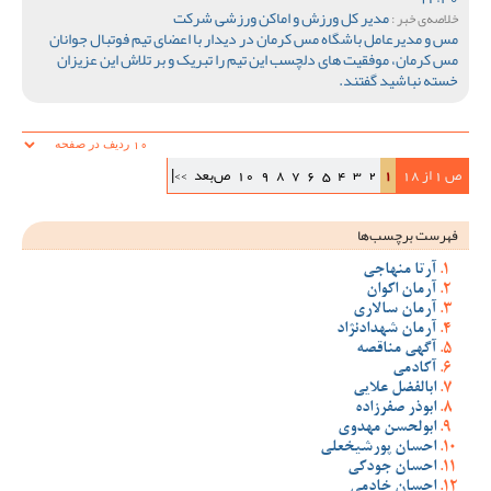
مدیر کل ورزش و اماکن ورزشی شرکت
خلاصه‌ی خبر :
مس و مدیرعامل باشگاه مس کرمان در دیدار با اعضای تیم فوتبال جوانان
مس کرمان، موفقیت های دلچسب این تیم را تبریک و بر تلاش این عزیزان
خسته نباشید گفتند.
ص 1 از 18
1
2
3
4
5
6
7
8
9
10
ص‌بعد
>>|
فهرست برچسب‌ها
آرتا منهاجی
آرمان اکوان
آرمان سالاری
آرمان شهدادنژاد
آگهی مناقصه
آکادمی
ابالفضل علایی
ابوذر صفرزاده
ابولحسن مهدوی
احسان پورشیخعلی
احسان جودکی
احسان خادمی