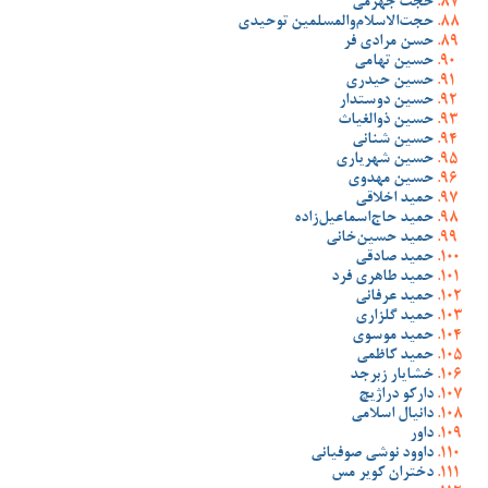
حجت جهرمی
حجت‌الاسلام‌والمسلمین توحیدی
حسن مرادی فر
حسین تهامی
حسین حیدری
حسین دوستدار
حسین ذوالغیاث
حسین شنانی
حسین شهریاری
حسین مهدوی
حمید اخلاقی
حمید حاج‌اسماعیل‌زاده
حمید حسین‌خانی
حمید صادقی
حمید طاهری فرد
حمید عرفانی
حمید گلزاری
حمید موسوی
حمید کاظمی
خشایار زبرجد
دارکو دراژیچ
دانیال اسلامی
داور
داوود نوشی صوفیانی
دختران کویر مس