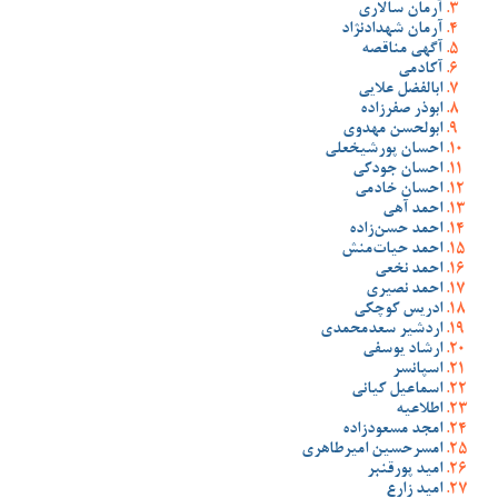
آرمان سالاری
آرمان شهدادنژاد
آگهی مناقصه
آکادمی
ابالفضل علایی
ابوذر صفرزاده
ابولحسن مهدوی
احسان پورشیخعلی
احسان جودکی
احسان خادمی
احمد آهی
احمد حسن‌زاده
احمد حیات‌منش
احمد نخعی
احمد نصیری
ادریس کوچکی
اردشیر سعدمحمدی
ارشاد یوسفی
اسپانسر
اسماعیل کیانی
اطلاعیه
امجد مسعودزاده
امسرحسین امیرطاهری
امید پورقنبر
امید زارع