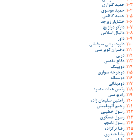
حمید گلزاری
حمید موسوی
حمید کاظمی
خشایار زبرجد
دارکو دراژیچ
دانیال اسلامی
داور
داوود نوشی صوفیانی
دختران کویر مس
دربی
دفاع مقدس
دوپینگ
دوچرخه سواری
دوستانه
دومیدانی
رئیس هیات مدیره
رادیو مس
رامتین سلیمان زاده
رحیم آلبوغبیش
رسول خطیبی
رسول عسگری
رسول نامجو
رضا ترکزاده
رضا حیدری