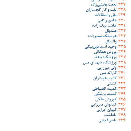
نعمت بخشی‌زاده
نفت و گاز گچساران
نقل و انتقالات
هادی رکابی
هاشم بیگ زاده
هندبال
هوشنگ نصیرزاده
والیبال
وحید اسماعیل‌بیگی
ورزش همگانی
ورزشگاه باهنر
ورزشگاه شهدای مس
ولی میرزایی
کاراته مس
کانون هواداران
کشتی
کمیته انضباطی
کمیته پزشکی
کوروش ملکی
کیانوش میرزایی
کیوان امرایی
یاداشت
یاسر فیضی