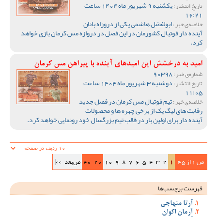
یکشنبه 9 شهریور ماه 1404 ساعت
تاریخ انتشار :
16:21
ابولفضل هاشمی یکی از دروزاه بانان
خلاصه‌ی خبر :
آینده دار فوتبال کشورمان در این فصل در دروازه مس کرمان بازی خواهد
کرد.
امید به درخشش این امیدهای آینده با پیراهن مس کرمان
90398
شماره‌ی خبر :
دوشنبه 3 شهریور ماه 1404 ساعت
تاریخ انتشار :
11:05
تیم فوتبال مس کرمان در فصل جدید
خلاصه‌ی خبر :
رقابت های لیگ یک از برخی چهره ها و محصولات
آینده دار برای اولین بار در قالب تیم بزرگسال خود رونمایی خواهد کرد.
ص 1 از 45
1
2
3
4
5
6
7
8
9
10
20
40
ص‌بعد
>>|
فهرست برچسب‌ها
آرتا منهاجی
آرمان اکوان