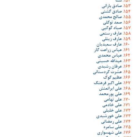
شنا
صادق بارانی
صادق گشنی
صالح محمدی
صمد توکلی
صیاد کوکبی
عارف رستمی
عارف زینلی
عارف سعیدیان
عباس زراعت کار
عباس محمدی
عبدالله حسینی
عرفان رشیدی
عشرت کردستانی
عظیم گوک
علی اکبر فرهنگ
علی ایرانمنش
علی پورمحمد
علی تهامی
علی خادمی
علی خلیلی
علی خورشیدی
علی رمضانی
علی سامره
علی شهسواری