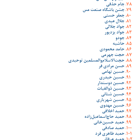
جام حذفی
جشن باشگاه صنعت مس
جعفر حسنی
جلال عبدی
جواد جلالی
جواد یزدپور
جودو
حاشیه
حامد محمودی
حجت جهرمی
حجت‌الاسلام‌والمسلمین توحیدی
حسن مرادی فر
حسین تهامی
حسین حیدری
حسین دوستدار
حسین ذوالغیاث
حسین شنانی
حسین شهریاری
حسین مهدوی
حمید اخلاقی
حمید حاج‌اسماعیل‌زاده
حمید حسین‌خانی
حمید صادقی
حمید طاهری فرد
حمید عرفانی