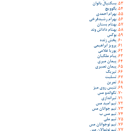
بسکتبال بانوان
بگوویچ
بهرام احمدی
بهرام رشیدفرخی
بهنام بستان
بهنام داداش وند
بوکس
پخش زنده
پرویز ابراهیمی
پوریا غلامی
پیام ملکیان
پیمان میری
پیمان نصیری
تبریک
تسلیت
تمرین
تنیس روی میز
تکواندو مس
تیراندازی
تیم امید مس
تیم جوانان مس
تیم مس ب
تیم ملی
تیم نوجوانان مس
تیم نونهالان مس