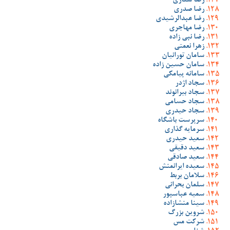
رضا ستاری
رضا صدری
رضا عبدالرشیدی
رضا مهاجری
رضا نبی زاده
زهرا نعمتی
سامان تورانیان
سامان حسین زاده
سامانه پیامکی
سجاد اژدر
سجاد بیرانوند
سجاد حسامی
سجاد حیدری
سرپرست باشگاه
سرمایه گذاری
سعید حیدری
سعید دقیقی
سعید صادقی
سعیده ایرانمنش
سلامان بربط
سلمان بحرانی
سمیه عباسپور
سینا منشازاده
شروین بزرگ
شرکت مس