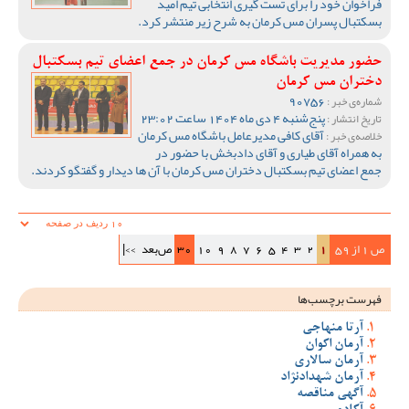
فراخوان خود را برای تست گیری انتخابی تیم امید
بسکتبال پسران مس کرمان به شرح زیر منتشر کرد.
حضور مدیریت باشگاه مس کرمان در جمع اعضای تیم بسکتبال
دختران مس کرمان
90756
شماره‌ی خبر :
پنج‌شنبه 4 دی ماه 1404 ساعت 23:02
تاریخ انتشار :
آقای کافی مدیرعامل باشگاه مس کرمان
خلاصه‌ی خبر :
به همراه آقای طیاری و آقای دادبخش با حضور در
جمع اعضای تیم بسکتبال دختران مس کرمان با آن ها دیدار و گفتگو کردند.
ص 1 از 59
1
2
3
4
5
6
7
8
9
10
30
ص‌بعد
>>|
فهرست برچسب‌ها
آرتا منهاجی
آرمان اکوان
آرمان سالاری
آرمان شهدادنژاد
آگهی مناقصه