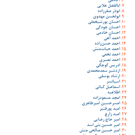
آکادمی
ابالفضل علایی
ابوذر صفرزاده
ابولحسن مهدوی
احسان پورشیخعلی
احسان جودکی
احسان خادمی
احمد آهی
احمد حسن‌زاده
احمد حیات‌منش
احمد نخعی
احمد نصیری
ادریس کوچکی
اردشیر سعدمحمدی
ارشاد یوسفی
اسپانسر
اسماعیل کیانی
اطلاعیه
امجد مسعودزاده
امسرحسین امیرطاهری
امید پورقنبر
امید زارع
امیر حاج رضایی
امیر حسین بنی اسد
امیر حسین صالحی منش