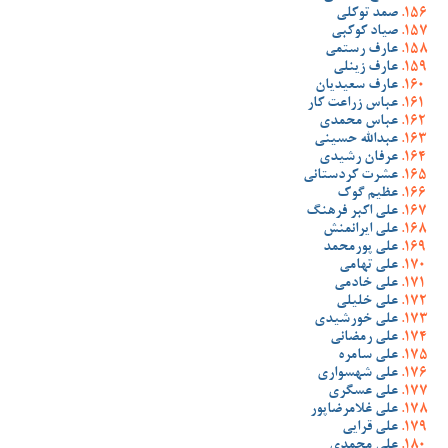
صمد توکلی
صیاد کوکبی
عارف رستمی
عارف زینلی
عارف سعیدیان
عباس زراعت کار
عباس محمدی
عبدالله حسینی
عرفان رشیدی
عشرت کردستانی
عظیم گوک
علی اکبر فرهنگ
علی ایرانمنش
علی پورمحمد
علی تهامی
علی خادمی
علی خلیلی
علی خورشیدی
علی رمضانی
علی سامره
علی شهسواری
علی عسگری
علی غلامرضاپور
علی قرایی
علی محمدی