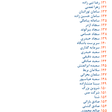
رضا نبی زاده
زهرا نعمتی
سامان تورانیان
سامان حسین زاده
سامانه پیامکی
سجاد اژدر
سجاد بیرانوند
سجاد حسامی
سجاد حیدری
سرپرست باشگاه
سرمایه گذاری
سعید حیدری
سعید دقیقی
سعید صادقی
سعیده ایرانمنش
سلامان بربط
سلمان بحرانی
سمیه عباسپور
سینا منشازاده
شروین بزرگ
شرکت مس
شنا
صادق بارانی
صادق گشنی
صالح محمدی