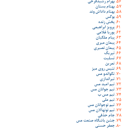
بهرام رشیدفرخی
بهنام بستان
بهنام داداش وند
بوکس
پخش زنده
پرویز ابراهیمی
پوریا غلامی
پیام ملکیان
پیمان میری
پیمان نصیری
تبریک
تسلیت
تمرین
تنیس روی میز
تکواندو مس
تیراندازی
تیم امید مس
تیم جوانان مس
تیم مس ب
تیم ملی
تیم نوجوانان مس
تیم نونهالان مس
جام حذفی
جشن باشگاه صنعت مس
جعفر حسنی