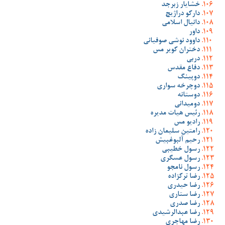
خشایار زبرجد
دارکو دراژیچ
دانیال اسلامی
داور
داوود نوشی صوفیانی
دختران کویر مس
دربی
دفاع مقدس
دوپینگ
دوچرخه سواری
دوستانه
دومیدانی
رئیس هیات مدیره
رادیو مس
رامتین سلیمان زاده
رحیم آلبوغبیش
رسول خطیبی
رسول عسگری
رسول نامجو
رضا ترکزاده
رضا حیدری
رضا ستاری
رضا صدری
رضا عبدالرشیدی
رضا مهاجری