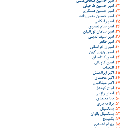
امیر حسین صالحی‌منش
امیر حسین طاحونی
امیر حسین عسگری
امیر حسین یحیی زاده
امیر زلیکانی
امیر سام نصیری
امیر سامان تورانیان
امیر سیف‌الدینی
امیر طاهر
امیری خراسانی
امین جهان کهن
امین کاظمیان
امین کاویانی
انتصاب
اکبر ایرانمنش
اکبر محمدی
اکبر میثاقیان
ایرج کهندل
ایمان رازانی
بابا محمدی
برنامه بازی
بسکتبال
بسکتبال بانوان
بگوویچ
بهرام احمدی