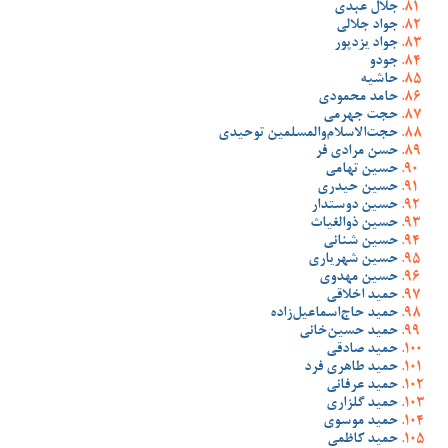
جلال عبدی
جواد جلالی
جواد یزدپور
جودو
حاشیه
حامد محمودی
حجت جهرمی
حجت‌الاسلام‌والمسلمین توحیدی
حسن مرادی فر
حسین تهامی
حسین حیدری
حسین دوستدار
حسین ذوالغیاث
حسین شنانی
حسین شهریاری
حسین مهدوی
حمید اخلاقی
حمید حاج‌اسماعیل‌زاده
حمید حسین‌خانی
حمید صادقی
حمید طاهری فرد
حمید عرفانی
حمید گلزاری
حمید موسوی
حمید کاظمی