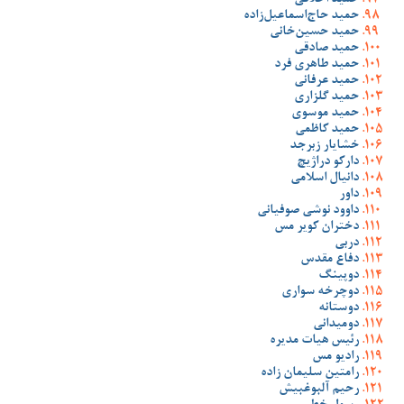
حمید اخلاقی
حمید حاج‌اسماعیل‌زاده
حمید حسین‌خانی
حمید صادقی
حمید طاهری فرد
حمید عرفانی
حمید گلزاری
حمید موسوی
حمید کاظمی
خشایار زبرجد
دارکو دراژیچ
دانیال اسلامی
داور
داوود نوشی صوفیانی
دختران کویر مس
دربی
دفاع مقدس
دوپینگ
دوچرخه سواری
دوستانه
دومیدانی
رئیس هیات مدیره
رادیو مس
رامتین سلیمان زاده
رحیم آلبوغبیش