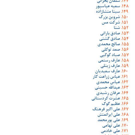
سلمان بحرانی
سمیه عباسپور
سینا منشازاده
شروین بزرگ
شرکت مس
شنا
صادق بارانی
صادق گشنی
صالح محمدی
صمد توکلی
صیاد کوکبی
عارف رستمی
عارف زینلی
عارف سعیدیان
عباس زراعت کار
عباس محمدی
عبدالله حسینی
عرفان رشیدی
عشرت کردستانی
عظیم گوک
علی اکبر فرهنگ
علی ایرانمنش
علی پورمحمد
علی تهامی
علی خادمی