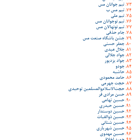
تیم جوانان مس
تیم مس ب
تیم ملی
تیم نوجوانان مس
تیم نونهالان مس
جام حذفی
جشن باشگاه صنعت مس
جعفر حسنی
جلال عبدی
جواد جلالی
جواد یزدپور
جودو
حاشیه
حامد محمودی
حجت جهرمی
حجت‌الاسلام‌والمسلمین توحیدی
حسن مرادی فر
حسین تهامی
حسین حیدری
حسین دوستدار
حسین ذوالغیاث
حسین شنانی
حسین شهریاری
حسین مهدوی