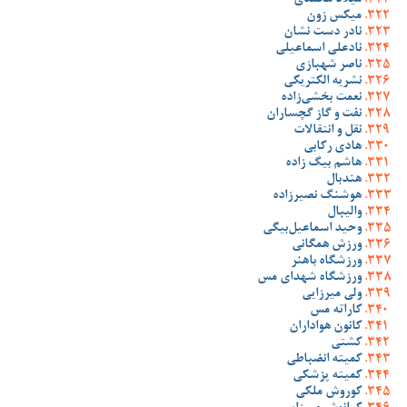
میلاد محمدی
میکس زون
نادر دست نشان
نادعلی اسماعیلی
ناصر شهبازی
نشریه الکتریکی
نعمت بخشی‌زاده
نفت و گاز گچساران
نقل و انتقالات
هادی رکابی
هاشم بیگ زاده
هندبال
هوشنگ نصیرزاده
والیبال
وحید اسماعیل‌بیگی
ورزش همگانی
ورزشگاه باهنر
ورزشگاه شهدای مس
ولی میرزایی
کاراته مس
کانون هواداران
کشتی
کمیته انضباطی
کمیته پزشکی
کوروش ملکی