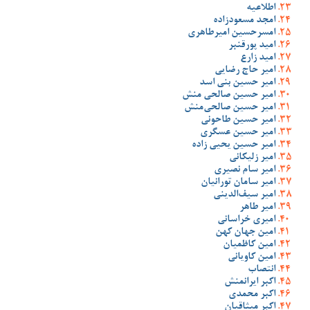
اطلاعیه
امجد مسعودزاده
امسرحسین امیرطاهری
امید پورقنبر
امید زارع
امیر حاج رضایی
امیر حسین بنی اسد
امیر حسین صالحی منش
امیر حسین صالحی‌منش
امیر حسین طاحونی
امیر حسین عسگری
امیر حسین یحیی زاده
امیر زلیکانی
امیر سام نصیری
امیر سامان تورانیان
امیر سیف‌الدینی
امیر طاهر
امیری خراسانی
امین جهان کهن
امین کاظمیان
امین کاویانی
انتصاب
اکبر ایرانمنش
اکبر محمدی
اکبر میثاقیان