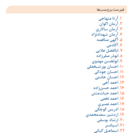
فهرست برچسب‌ها
آرتا منهاجی
آرمان اکوان
آرمان سالاری
آرمان شهدادنژاد
آگهی مناقصه
آکادمی
ابالفضل علایی
ابوذر صفرزاده
ابولحسن مهدوی
احسان پورشیخعلی
احسان جودکی
احسان خادمی
احمد آهی
احمد حسن‌زاده
احمد حیات‌منش
احمد نخعی
احمد نصیری
ادریس کوچکی
اردشیر سعدمحمدی
ارشاد یوسفی
اسپانسر
اسماعیل کیانی