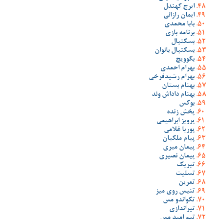
ایرج کهندل
ایمان رازانی
بابا محمدی
برنامه بازی
بسکتبال
بسکتبال بانوان
بگوویچ
بهرام احمدی
بهرام رشیدفرخی
بهنام بستان
بهنام داداش وند
بوکس
پخش زنده
پرویز ابراهیمی
پوریا غلامی
پیام ملکیان
پیمان میری
پیمان نصیری
تبریک
تسلیت
تمرین
تنیس روی میز
تکواندو مس
تیراندازی
تیم امید مس