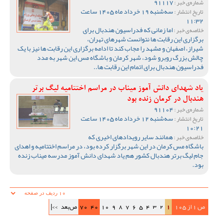
91117
شماره‌ی خبر :
سه‌شنبه 19 خرداد ماه 1405 ساعت
تاریخ انتشار :
11:32
اما زمانی که فدراسیون هندبال برای
خلاصه‌ی خبر :
برگزاری این رقابت ها نتوانست شهرهای تهران،
شیراز، اصفهان و مشهد را مجاب کند تا ادامه برگزاری این رقابت ها نیز با یک
چالش بزرگ روبرو شود، شهر کرمان و باشگاه مس این شهر به مدد
فدراسیون هندبال برای اتمام این رقابت ها..
یاد شهدای دانش آموز میناب در مراسم اختتامیه لیگ برتر
هندبال در کرمان زنده بود
91104
شماره‌ی خبر :
سه‌شنبه 12 خرداد ماه 1405 ساعت
تاریخ انتشار :
10:21
همانند سایر رویدادهای اخیری که
خلاصه‌ی خبر :
باشگاه مس کرمان در این شهر برگزار کرده بود، در مراسم اختتامیه و اهدای
جام لیگ برتر هندبال کشور هم یاد شهدای دانش آموز مدرسه میناب زنده
بود.
ص 1 از 105
1
2
3
4
5
6
7
8
9
10
40
70
ص‌بعد
>>|