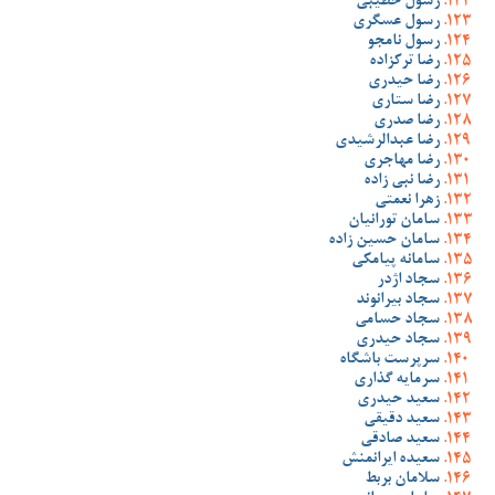
رسول خطیبی
رسول عسگری
رسول نامجو
رضا ترکزاده
رضا حیدری
رضا ستاری
رضا صدری
رضا عبدالرشیدی
رضا مهاجری
رضا نبی زاده
زهرا نعمتی
سامان تورانیان
سامان حسین زاده
سامانه پیامکی
سجاد اژدر
سجاد بیرانوند
سجاد حسامی
سجاد حیدری
سرپرست باشگاه
سرمایه گذاری
سعید حیدری
سعید دقیقی
سعید صادقی
سعیده ایرانمنش
سلامان بربط