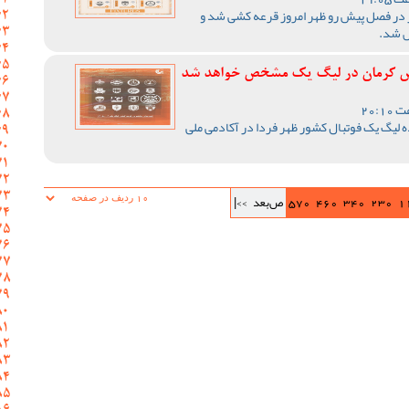
 در فصل پیش رو ظهر امروز قرعه کشی شد و
ص شد.
د مس کرمان در لیگ یک مشخص خواهد شد
لیگ یک فوتبال کشور ظهر فردا در آکادمی ملی
1
230
340
460
570
ص‌بعد
>>|