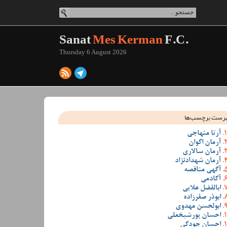
Sanat
Mes Kerman
F.C.
Thursday 6 August 2026
رست برچسب‌ها
آرتا منهاجی
آرمان اکوان
آرمان سالاری
آرمان شهدادنژاد
آگهی مناقصه
آکادمی
ابالفضل علایی
ابوذر صفرزاده
ابولحسن مهدوی
احسان پورشیخعلی
احسان جودکی