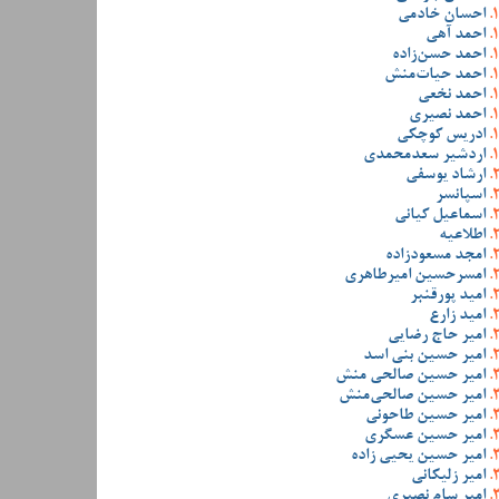
احسان خادمی
احمد آهی
احمد حسن‌زاده
احمد حیات‌منش
احمد نخعی
احمد نصیری
ادریس کوچکی
اردشیر سعدمحمدی
ارشاد یوسفی
اسپانسر
اسماعیل کیانی
اطلاعیه
امجد مسعودزاده
امسرحسین امیرطاهری
امید پورقنبر
امید زارع
امیر حاج رضایی
امیر حسین بنی اسد
امیر حسین صالحی منش
امیر حسین صالحی‌منش
امیر حسین طاحونی
امیر حسین عسگری
امیر حسین یحیی زاده
امیر زلیکانی
امیر سام نصیری