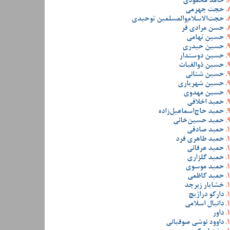
حامد محمودی
حجت جهرمی
حجت‌الاسلام‌والمسلمین توحیدی
حسن مرادی فر
حسین تهامی
حسین حیدری
حسین دوستدار
حسین ذوالغیاث
حسین شنانی
حسین شهریاری
حسین مهدوی
حمید اخلاقی
حمید حاج‌اسماعیل‌زاده
حمید حسین‌خانی
حمید صادقی
حمید طاهری فرد
حمید عرفانی
حمید گلزاری
حمید موسوی
حمید کاظمی
خشایار زبرجد
دارکو دراژیچ
دانیال اسلامی
داور
داوود نوشی صوفیانی