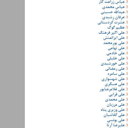
عباس زراعت کار
عباس محمدی
عبدالله حسینی
عرفان رشیدی
عشرت کردستانی
عظیم گوک
علی اکبر فرهنگ
علی ایرانمنش
علی پورمحمد
علی تهامی
علی خادمی
علی خلیلی
علی خورشیدی
علی رمضانی
علی سامره
علی شهسواری
علی عسگری
علی غلامرضاپور
علی قرایی
علی محمدی
علی مرزبان
علی وزیری پناه
علی کفاشیان
علی یونسی
علیرضا آرتا