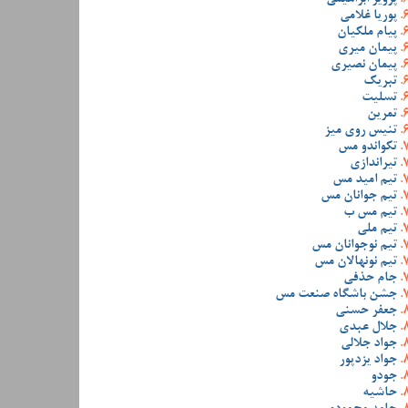
پوریا غلامی
پیام ملکیان
پیمان میری
پیمان نصیری
تبریک
تسلیت
تمرین
تنیس روی میز
تکواندو مس
تیراندازی
تیم امید مس
تیم جوانان مس
تیم مس ب
تیم ملی
تیم نوجوانان مس
تیم نونهالان مس
جام حذفی
جشن باشگاه صنعت مس
جعفر حسنی
جلال عبدی
جواد جلالی
جواد یزدپور
جودو
حاشیه