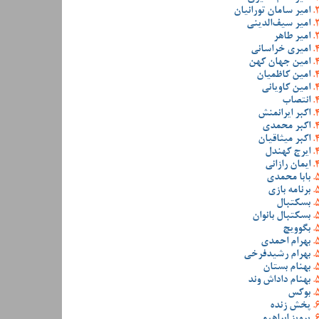
امیر سامان تورانیان
امیر سیف‌الدینی
امیر طاهر
امیری خراسانی
امین جهان کهن
امین کاظمیان
امین کاویانی
انتصاب
اکبر ایرانمنش
اکبر محمدی
اکبر میثاقیان
ایرج کهندل
ایمان رازانی
بابا محمدی
برنامه بازی
بسکتبال
بسکتبال بانوان
بگوویچ
بهرام احمدی
بهرام رشیدفرخی
بهنام بستان
بهنام داداش وند
بوکس
پخش زنده
پرویز ابراهیمی