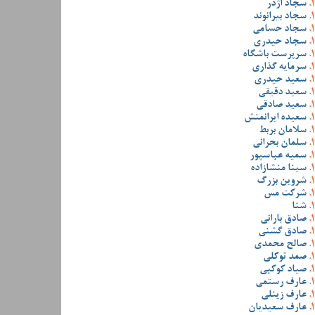
سجاد اژدر
سجاد بیرانوند
سجاد حسامی
سجاد حیدری
سرپرست باشگاه
سرمایه گذاری
سعید حیدری
سعید دقیقی
سعید صادقی
سعیده ایرانمنش
سلامان بربط
سلمان بحرانی
سمیه عباسپور
سینا منشازاده
شروین بزرگ
شرکت مس
شنا
صادق بارانی
صادق گشنی
صالح محمدی
صمد توکلی
صیاد کوکبی
عارف رستمی
عارف زینلی
عارف سعیدیان