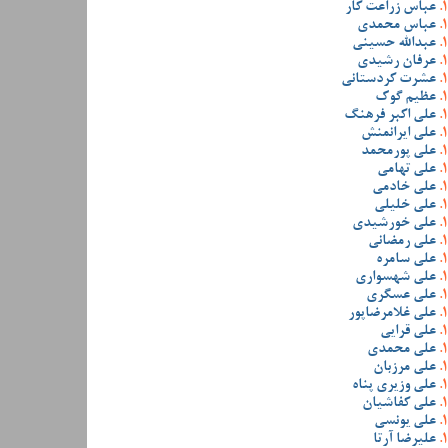
عباس زراعت کار
عباس محمدی
عبدالله حسینی
عرفان رشیدی
عشرت کردستانی
عظیم گوک
علی اکبر فرهنگ
علی ایرانمنش
علی پورمحمد
علی تهامی
علی خادمی
علی خلیلی
علی خورشیدی
علی رمضانی
علی سامره
علی شهسواری
علی عسگری
علی غلامرضاپور
علی قرایی
علی محمدی
علی مرزبان
علی وزیری پناه
علی کفاشیان
علی یونسی
علیرضا آرتا