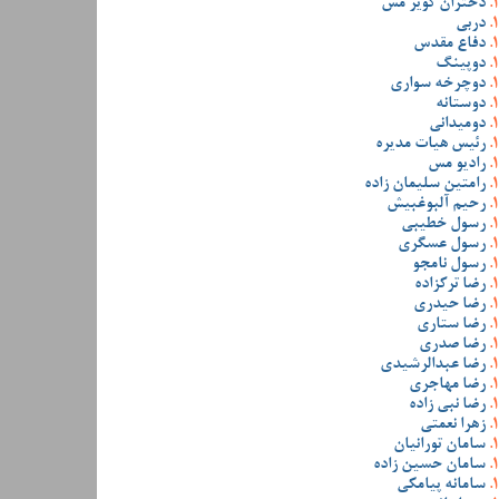
دختران کویر مس
دربی
دفاع مقدس
دوپینگ
دوچرخه سواری
دوستانه
دومیدانی
رئیس هیات مدیره
رادیو مس
رامتین سلیمان زاده
رحیم آلبوغبیش
رسول خطیبی
رسول عسگری
رسول نامجو
رضا ترکزاده
رضا حیدری
رضا ستاری
رضا صدری
رضا عبدالرشیدی
رضا مهاجری
رضا نبی زاده
زهرا نعمتی
سامان تورانیان
سامان حسین زاده
سامانه پیامکی