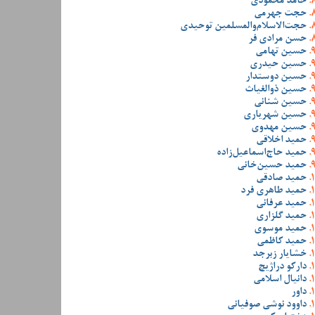
حامد محمودی
حجت جهرمی
حجت‌الاسلام‌والمسلمین توحیدی
حسن مرادی فر
حسین تهامی
حسین حیدری
حسین دوستدار
حسین ذوالغیاث
حسین شنانی
حسین شهریاری
حسین مهدوی
حمید اخلاقی
حمید حاج‌اسماعیل‌زاده
حمید حسین‌خانی
حمید صادقی
حمید طاهری فرد
حمید عرفانی
حمید گلزاری
حمید موسوی
حمید کاظمی
خشایار زبرجد
دارکو دراژیچ
دانیال اسلامی
داور
داوود نوشی صوفیانی