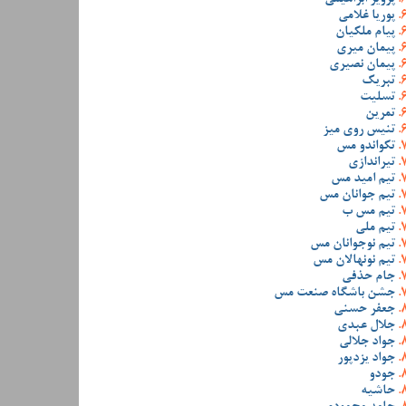
پوریا غلامی
پیام ملکیان
پیمان میری
پیمان نصیری
تبریک
تسلیت
تمرین
تنیس روی میز
تکواندو مس
تیراندازی
تیم امید مس
تیم جوانان مس
تیم مس ب
تیم ملی
تیم نوجوانان مس
تیم نونهالان مس
جام حذفی
جشن باشگاه صنعت مس
جعفر حسنی
جلال عبدی
جواد جلالی
جواد یزدپور
جودو
حاشیه