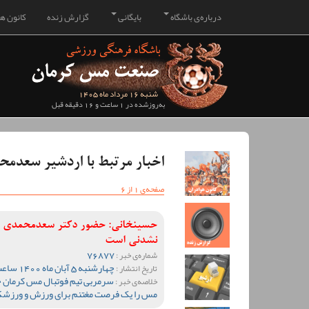
درباره‌ی باشگاه
بایگانی
گزارش زنده
کانون هو
شنبه 16 مرداد ماه 1405
به‌روزشده در 1 ساعت و 16 دقیقه قبل
اخبار مرتبط با اردشیر سعدم
صفحه‌ی 1 از 6
حسینخانی: حضور دکتر سعدمحمدی د
نشدنی است
76877
شماره‌ی خبر :
چهارشنبه 5 آبان ماه 1400 ساعت 16:27
تاریخ انتشار :
سرمربی تیم فوتبال مس کرمان
خلاصه‌ی خبر :
مس را یک فرصت مغتنم برای ورزش و ورزشک