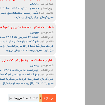
75550
شماره‌ی خبر :
جمعه 16 آبان ماه 1399 ساعت 12:13
تاریخ انتشار :
دکتر اردشیر سعدمحمدی مدیرعا
خلاصه‌ی خبر :
مس کرمان در تهران بازدید کرد.
با هدایت دکتر سعدمحمدی،روندموفق
75354
شماره‌ی خبر :
جمعه 21 شهریور ماه 1399 ساعت 14:26
تاریخ انتشار :
شرکت مس توانمندی‌های خود را د
خلاصه‌ی خبر :
در یک سال گذشته در فوتبال و فوتسال و ب
نیز با برنامه‌ریزی و هدفمند پیش می‌رود.
تداوم حمایت مدیرعامل شرکت ملی ص
75268
شماره‌ی خبر :
چهارشنبه 15 مرداد ماه 1399 ساعت 11:00
تاریخ انتشار :
روز گذشته مدیرعامل شرکت ملی 
خلاصه‌ی خبر :
مس کرمان حضور پیدا کرد تا بار دیگر با حض
مدیریت شرکت را از روند صعود تیم فوتبال مس
ص 1 از 6
1
2
3
4
5
6
ص‌بعد
>>|