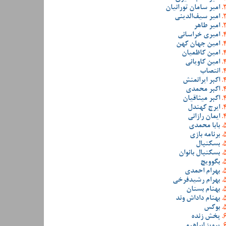
امیر سامان تورانیان
امیر سیف‌الدینی
امیر طاهر
امیری خراسانی
امین جهان کهن
امین کاظمیان
امین کاویانی
انتصاب
اکبر ایرانمنش
اکبر محمدی
اکبر میثاقیان
ایرج کهندل
ایمان رازانی
بابا محمدی
برنامه بازی
بسکتبال
بسکتبال بانوان
بگوویچ
بهرام احمدی
بهرام رشیدفرخی
بهنام بستان
بهنام داداش وند
بوکس
پخش زنده
پرویز ابراهیمی