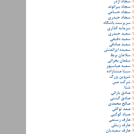
سجاد اژدر
سجاد بیرانوند
سجاد حسامی
سجاد حیدری
سرپرست باشگاه
سرمایه گذاری
سعید حیدری
سعید دقیقی
سعید صادقی
سعیده ایرانمنش
سلامان بربط
سلمان بحرانی
سمیه عباسپور
سینا منشازاده
شروین بزرگ
شرکت مس
شنا
صادق بارانی
صادق گشنی
صالح محمدی
صمد توکلی
صیاد کوکبی
عارف رستمی
عارف زینلی
عارف سعیدیان