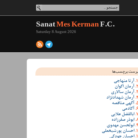
Sanat
Mes Kerman
F.C.
Saturday 8 August 2026
رست برچسب‌ها
آرتا منهاجی
آرمان اکوان
آرمان سالاری
آرمان شهدادنژاد
آگهی مناقصه
آکادمی
ابالفضل علایی
ابوذر صفرزاده
ابولحسن مهدوی
احسان پورشیخعلی
احسان جودکی