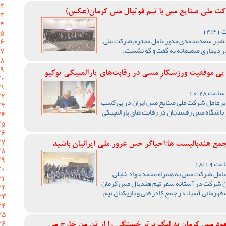
ت ملی صنایع مس با تیم فوتبال مس کرمان(عکس)
دشیر سعدمحمدی مدیرعامل محترم شرکت ملی
ر دیداری صمیمانه به گفت و گو نشست.
 موفقیت ورزشکارِ مسی در رقابت‌های پارالمپیکی توکیو
رعامل شرکت ملی صنایع مس ایران در پی کسب
 باشگاه مس رفسنجان در رقابت های پارالمپیکی
ع هندبالیست ها:احیاگر حس غرور ملی ایرانیان باشید
امل شرکت مس به همراه محمدجواد خلیلی
این شرکت در آستانه سفر تیم هندبال مس کرمان
رمانی آسیا؛ در جمع کادر فنی و بازیکنان تیم
د مس کرمان به لیگ برتر خستگی را از تن من خارج می