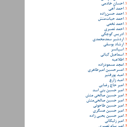
احسان خادمی
احمد آهی
احمد حسن‌زاده
احمد حیات‌منش
احمد نخعی
احمد نصیری
ادریس کوچکی
اردشیر سعدمحمدی
ارشاد یوسفی
اسپانسر
اسماعیل کیانی
اطلاعیه
امجد مسعودزاده
امسرحسین امیرطاهری
امید پورقنبر
امید زارع
امیر حاج رضایی
امیر حسین بنی اسد
امیر حسین صالحی منش
امیر حسین صالحی‌منش
امیر حسین طاحونی
امیر حسین عسگری
امیر حسین یحیی زاده
امیر زلیکانی
امیر سام نصیری