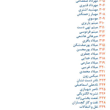
مهرداد صمصامی
مهرداد قنبری
مهشید اشتری
مهیار زحمتکش
موسوی
میثم پاریزی
میثم تهی دست
میثم فردوسی
میرهانی هاشمی
میلاد باقری
میلاد پورصف‌شکن
میلاد پورمحسن
میلاد جعفری
میلاد خدایی
میلاد صارمی
میلاد غریبی
میلاد محمدی
میکس زون
نادر دست نشان
نادعلی اسماعیلی
ناصر شهبازی
نشریه الکتریکی
نعمت بخشی‌زاده
نفت و گاز گچساران
نقل و انتقالات