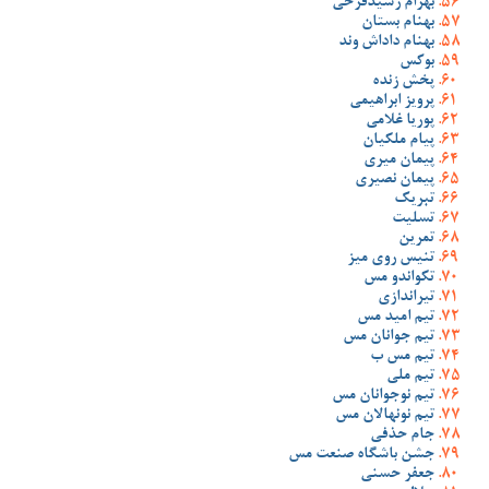
بهرام رشیدفرخی
بهنام بستان
بهنام داداش وند
بوکس
پخش زنده
پرویز ابراهیمی
پوریا غلامی
پیام ملکیان
پیمان میری
پیمان نصیری
تبریک
تسلیت
تمرین
تنیس روی میز
تکواندو مس
تیراندازی
تیم امید مس
تیم جوانان مس
تیم مس ب
تیم ملی
تیم نوجوانان مس
تیم نونهالان مس
جام حذفی
جشن باشگاه صنعت مس
جعفر حسنی