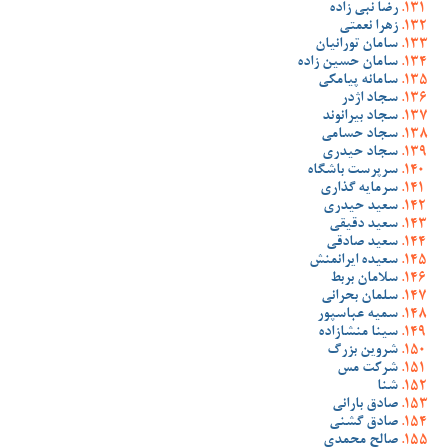
رضا نبی زاده
زهرا نعمتی
سامان تورانیان
سامان حسین زاده
سامانه پیامکی
سجاد اژدر
سجاد بیرانوند
سجاد حسامی
سجاد حیدری
سرپرست باشگاه
سرمایه گذاری
سعید حیدری
سعید دقیقی
سعید صادقی
سعیده ایرانمنش
سلامان بربط
سلمان بحرانی
سمیه عباسپور
سینا منشازاده
شروین بزرگ
شرکت مس
شنا
صادق بارانی
صادق گشنی
صالح محمدی