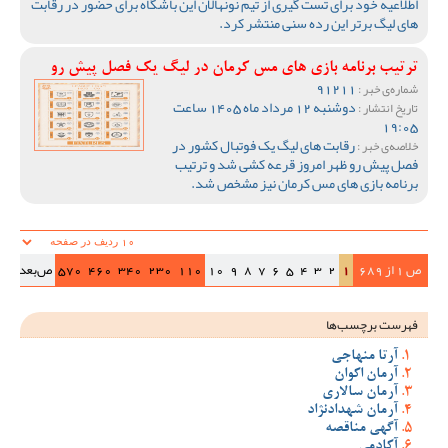
اطلاعیه خود برای تست گیری از تیم نونهالان این باشگاه برای حضور در رقابت
های لیگ برتر این رده سنی منتشر کرد.
ترتیب برنامه بازی های مس کرمان در لیگ یک فصل پیش رو
91211
شماره‌ی خبر :
دوشنبه 12 مرداد ماه 1405 ساعت
تاریخ انتشار :
19:05
رقابت های لیگ یک فوتبال کشور در
خلاصه‌ی خبر :
فصل پیش رو ظهر امروز قرعه کشی شد و ترتیب
برنامه بازی های مس کرمان نیز مشخص شد.
ص 1 از 689
1
2
3
4
5
6
7
8
9
10
110
230
340
460
570
ص‌بعد
>>|
فهرست برچسب‌ها
آرتا منهاجی
آرمان اکوان
آرمان سالاری
آرمان شهدادنژاد
آگهی مناقصه
آکادمی