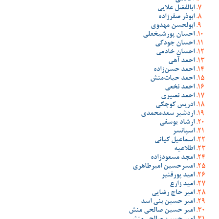
ابالفضل علایی
ابوذر صفرزاده
ابولحسن مهدوی
احسان پورشیخعلی
احسان جودکی
احسان خادمی
احمد آهی
احمد حسن‌زاده
احمد حیات‌منش
احمد نخعی
احمد نصیری
ادریس کوچکی
اردشیر سعدمحمدی
ارشاد یوسفی
اسپانسر
اسماعیل کیانی
اطلاعیه
امجد مسعودزاده
امسرحسین امیرطاهری
امید پورقنبر
امید زارع
امیر حاج رضایی
امیر حسین بنی اسد
امیر حسین صالحی منش