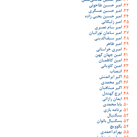
امیر حسین صالحی‌منش
امیر حسین طاحونی
امیر حسین عسگری
امیر حسین یحیی زاده
امیر زلیکانی
امیر سام نصیری
امیر سامان تورانیان
امیر سیف‌الدینی
امیر طاهر
امیری خراسانی
امین جهان کهن
امین کاظمیان
امین کاویانی
انتصاب
اکبر ایرانمنش
اکبر محمدی
اکبر میثاقیان
ایرج کهندل
ایمان رازانی
بابا محمدی
برنامه بازی
بسکتبال
بسکتبال بانوان
بگوویچ
بهرام احمدی