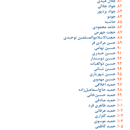
جلال عبدی
جواد جلالی
جواد یزدپور
جودو
حاشیه
حامد محمودی
حجت جهرمی
حجت‌الاسلام‌والمسلمین توحیدی
حسن مرادی فر
حسین تهامی
حسین حیدری
حسین دوستدار
حسین ذوالغیاث
حسین شنانی
حسین شهریاری
حسین مهدوی
حمید اخلاقی
حمید حاج‌اسماعیل‌زاده
حمید حسین‌خانی
حمید صادقی
حمید طاهری فرد
حمید عرفانی
حمید گلزاری
حمید موسوی
حمید کاظمی