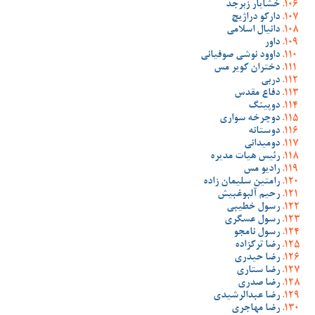
خشایار زبرجد
دارکو دراژیچ
دانیال اسلامی
داور
داوود نوشی صوفیانی
دختران کویر مس
دربی
دفاع مقدس
دوپینگ
دوچرخه سواری
دوستانه
دومیدانی
رئیس هیات مدیره
رادیو مس
رامتین سلیمان زاده
رحیم آلبوغبیش
رسول خطیبی
رسول عسگری
رسول نامجو
رضا ترکزاده
رضا حیدری
رضا ستاری
رضا صدری
رضا عبدالرشیدی
رضا مهاجری