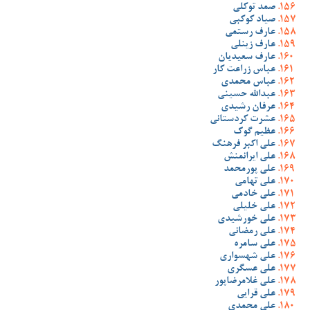
صمد توکلی
صیاد کوکبی
عارف رستمی
عارف زینلی
عارف سعیدیان
عباس زراعت کار
عباس محمدی
عبدالله حسینی
عرفان رشیدی
عشرت کردستانی
عظیم گوک
علی اکبر فرهنگ
علی ایرانمنش
علی پورمحمد
علی تهامی
علی خادمی
علی خلیلی
علی خورشیدی
علی رمضانی
علی سامره
علی شهسواری
علی عسگری
علی غلامرضاپور
علی قرایی
علی محمدی