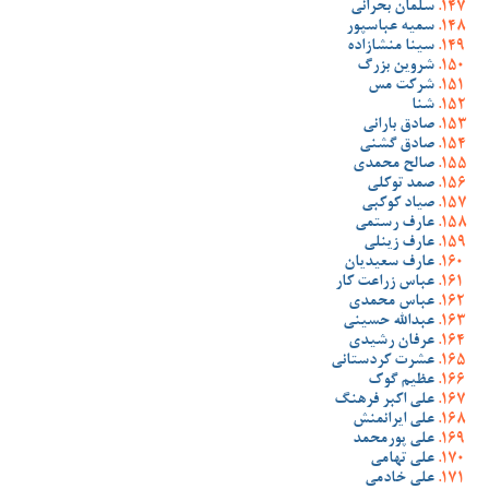
سلمان بحرانی
سمیه عباسپور
سینا منشازاده
شروین بزرگ
شرکت مس
شنا
صادق بارانی
صادق گشنی
صالح محمدی
صمد توکلی
صیاد کوکبی
عارف رستمی
عارف زینلی
عارف سعیدیان
عباس زراعت کار
عباس محمدی
عبدالله حسینی
عرفان رشیدی
عشرت کردستانی
عظیم گوک
علی اکبر فرهنگ
علی ایرانمنش
علی پورمحمد
علی تهامی
علی خادمی