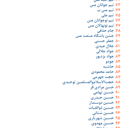
تیم امید مس
تیم جوانان مس
تیم مس ب
تیم ملی
تیم نوجوانان مس
تیم نونهالان مس
جام حذفی
جشن باشگاه صنعت مس
جعفر حسنی
جلال عبدی
جواد جلالی
جواد یزدپور
جودو
حاشیه
حامد محمودی
حجت جهرمی
حجت‌الاسلام‌والمسلمین توحیدی
حسن مرادی فر
حسین تهامی
حسین حیدری
حسین دوستدار
حسین ذوالغیاث
حسین شنانی
حسین شهریاری
حسین مهدوی