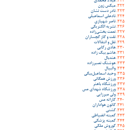
میلاد محمدی
میکس زون
نادر دست نشان
نادعلی اسماعیلی
ناصر شهبازی
نشریه الکتریکی
نعمت بخشی‌زاده
نفت و گاز گچساران
نقل و انتقالات
هادی رکابی
هاشم بیگ زاده
هندبال
هوشنگ نصیرزاده
والیبال
وحید اسماعیل‌بیگی
ورزش همگانی
ورزشگاه باهنر
ورزشگاه شهدای مس
ولی میرزایی
کاراته مس
کانون هواداران
کشتی
کمیته انضباطی
کمیته پزشکی
کوروش ملکی