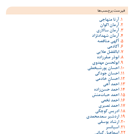
فهرست برچسب‌ها
آرتا منهاجی
آرمان اکوان
آرمان سالاری
آرمان شهدادنژاد
آگهی مناقصه
آکادمی
ابالفضل علایی
ابوذر صفرزاده
ابولحسن مهدوی
احسان پورشیخعلی
احسان جودکی
احسان خادمی
احمد آهی
احمد حسن‌زاده
احمد حیات‌منش
احمد نخعی
احمد نصیری
ادریس کوچکی
اردشیر سعدمحمدی
ارشاد یوسفی
اسپانسر
اسماعیل کیانی