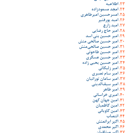
اطلاعیه
امجد مسعودزاده
امسرحسین امیرطاهری
امید پورقنبر
امید زارع
امیر حاج رضایی
امیر حسین بنی اسد
امیر حسین صالحی منش
امیر حسین صالحی‌منش
امیر حسین طاحونی
امیر حسین عسگری
امیر حسین یحیی زاده
امیر زلیکانی
امیر سام نصیری
امیر سامان تورانیان
امیر سیف‌الدینی
امیر طاهر
امیری خراسانی
امین جهان کهن
امین کاظمیان
امین کاویانی
انتصاب
اکبر ایرانمنش
اکبر محمدی
اکبر میثاقیان