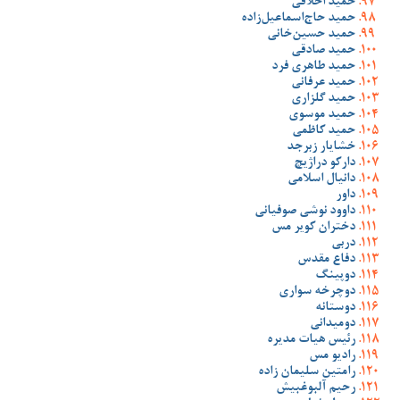
حمید اخلاقی
حمید حاج‌اسماعیل‌زاده
حمید حسین‌خانی
حمید صادقی
حمید طاهری فرد
حمید عرفانی
حمید گلزاری
حمید موسوی
حمید کاظمی
خشایار زبرجد
دارکو دراژیچ
دانیال اسلامی
داور
داوود نوشی صوفیانی
دختران کویر مس
دربی
دفاع مقدس
دوپینگ
دوچرخه سواری
دوستانه
دومیدانی
رئیس هیات مدیره
رادیو مس
رامتین سلیمان زاده
رحیم آلبوغبیش