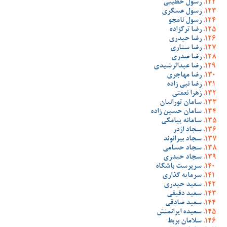
رسول خطیبی
رسول عسگری
رسول نامجو
رضا ترکزاده
رضا حیدری
رضا ستاری
رضا صدری
رضا عبدالرشیدی
رضا مهاجری
رضا نبی زاده
زهرا نعمتی
سامان تورانیان
سامان حسین زاده
سامانه پیامکی
سجاد اژدر
سجاد بیرانوند
سجاد حسامی
سجاد حیدری
سرپرست باشگاه
سرمایه گذاری
سعید حیدری
سعید دقیقی
سعید صادقی
سعیده ایرانمنش
سلامان بربط