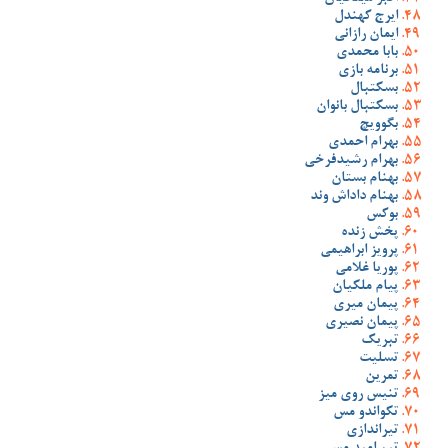
ایرج کهندل
ایمان رازانی
بابا محمدی
برنامه بازی
بسکتبال
بسکتبال بانوان
بگوویچ
بهرام احمدی
بهرام رشیدفرخی
بهنام بستان
بهنام داداش وند
بوکس
پخش زنده
پرویز ابراهیمی
پوریا غلامی
پیام ملکیان
پیمان میری
پیمان نصیری
تبریک
تسلیت
تمرین
تنیس روی میز
تکواندو مس
تیراندازی