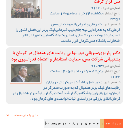
مس قرار گرفت
91130
شماره‌ی خبر :
یکشنبه 24 خرداد ماه 1405 ساعت
تاریخ انتشار :
23:59
کادر فنی و اجرایی تیم هندبال مس
خلاصه‌ی خبر :
کرمان که به همراه این تیم جام نایب قهرمانی لیگ برتر این فصل کشور را
کسب کرده بودند، در نشستی با مدیریت باشگاه، این جام را در تالار
افتخارات باشگاه مس کرمان قرار دادند.
دکتر پاریزی:میزبانی دور نهایی رقابت های هندبال در کرمان با
پشتیبانی شرکت مس، حمایت استاندار و اعتماد فدراسیون بود
91093
شماره‌ی خبر :
پنج‌شنبه 7 خرداد ماه 1405 ساعت
تاریخ انتشار :
11:44
مدیرعامل باشگاه مس کرمان در پایان
خلاصه‌ی خبر :
رقابت های لیگ برتر هندبال که به صورت متمرکز در
کرمان و میزبانی این باشگاه برگزار شد گفت: برگزاری لیگ برتر هندبال در
کرمان اتفاق بزرگی در راستای اثبات توانمندی های کرمان بود.
ص 1 از 23
1
2
3
4
5
6
7
8
9
10
ص‌بعد
>>|