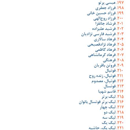
عیسی پرتو
فرزاد جعفری
فرزاد حسین خانی
فرزاد روح‌الهی
فرشاد جانفزا
فرشید علیزاده
فرشید فارسی نژادیان
فرهاد سالاری
فرهاد نژادفصیحی
فرهاد کاظمی
فرهاد کرمانشاهی
فرهنگی
فروتن باقریان
فوتبال
فوتبال، زنده روح
فوتبال، مصدوم
فوتسال
قاسم شهبا
لیگ برتر
لیگ برتر فوتسال بانوان
لیگ چهار
لیگ دو
لیگ سه
لیگ یک
لیگ یک، حاشیه