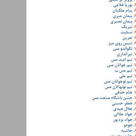
پوریا غلامی
پیام ملکیان
پیمان میری
پیمان نصیری
تبریک
تسلیت
تمرین
تنیس روی میز
تکواندو مس
تیراندازی
تیم امید مس
تیم جوانان مس
تیم مس ب
تیم ملی
تیم نوجوانان مس
تیم نونهالان مس
جام حذفی
جشن باشگاه صنعت مس
جعفر حسنی
جلال عبدی
جواد جلالی
جواد یزدپور
جودو
حاشیه