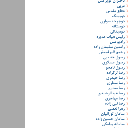
دختران کویر مس
دربی
دفاع مقدس
دوپینگ
دوچرخه سواری
دوستانه
دومیدانی
رئیس هیات مدیره
رادیو مس
رامتین سلیمان زاده
رحیم آلبوغبیش
رسول خطیبی
رسول عسگری
رسول نامجو
رضا ترکزاده
رضا حیدری
رضا ستاری
رضا صدری
رضا عبدالرشیدی
رضا مهاجری
رضا نبی زاده
زهرا نعمتی
سامان تورانیان
سامان حسین زاده
سامانه پیامکی