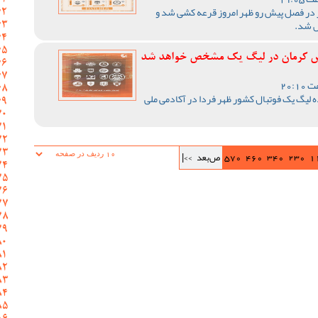
 در فصل پیش رو ظهر امروز قرعه کشی شد و
ص شد.
د مس کرمان در لیگ یک مشخص خواهد شد
لیگ یک فوتبال کشور ظهر فردا در آکادمی ملی
1
230
340
460
570
ص‌بعد
>>|