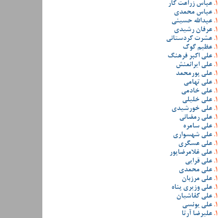
عباس زراعت کار
عباس محمدی
عبدالله حسینی
عرفان رشیدی
عشرت کردستانی
عظیم گوک
علی اکبر فرهنگ
علی ایرانمنش
علی پورمحمد
علی تهامی
علی خادمی
علی خلیلی
علی خورشیدی
علی رمضانی
علی سامره
علی شهسواری
علی عسگری
علی غلامرضاپور
علی قرایی
علی محمدی
علی مرزبان
علی وزیری پناه
علی کفاشیان
علی یونسی
علیرضا آرتا