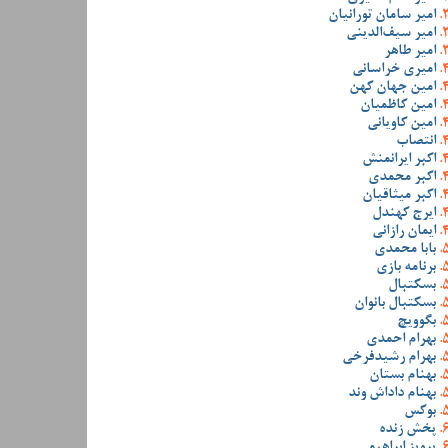
امیر سامان تورانیان
امیر سیف‌الدینی
امیر طاهر
امیری خراسانی
امین جهان کهن
امین کاظمیان
امین کاویانی
انتصاب
اکبر ایرانمنش
اکبر محمدی
اکبر میثاقیان
ایرج کهندل
ایمان رازانی
بابا محمدی
برنامه بازی
بسکتبال
بسکتبال بانوان
بگوویچ
بهرام احمدی
بهرام رشیدفرخی
بهنام بستان
بهنام داداش وند
بوکس
پخش زنده
پرویز ابراهیمی