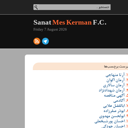
Sanat
Mes Kerman
F.C.
Friday 7 August 2026
رست برچسب‌ها
آرتا منهاجی
آرمان اکوان
آرمان سالاری
آرمان شهدادنژاد
آگهی مناقصه
آکادمی
ابالفضل علایی
ابوذر صفرزاده
ابولحسن مهدوی
احسان پورشیخعلی
احسان جودکی