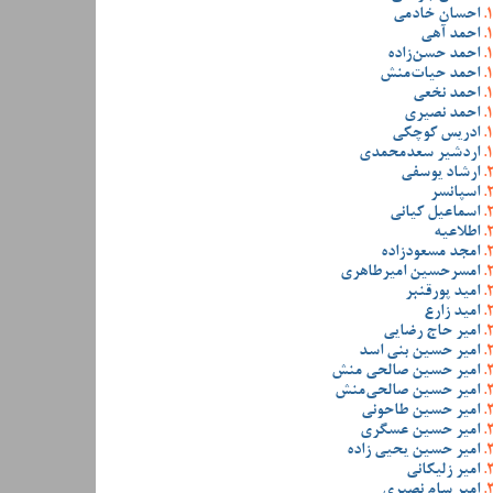
احسان خادمی
احمد آهی
احمد حسن‌زاده
احمد حیات‌منش
احمد نخعی
احمد نصیری
ادریس کوچکی
اردشیر سعدمحمدی
ارشاد یوسفی
اسپانسر
اسماعیل کیانی
اطلاعیه
امجد مسعودزاده
امسرحسین امیرطاهری
امید پورقنبر
امید زارع
امیر حاج رضایی
امیر حسین بنی اسد
امیر حسین صالحی منش
امیر حسین صالحی‌منش
امیر حسین طاحونی
امیر حسین عسگری
امیر حسین یحیی زاده
امیر زلیکانی
امیر سام نصیری