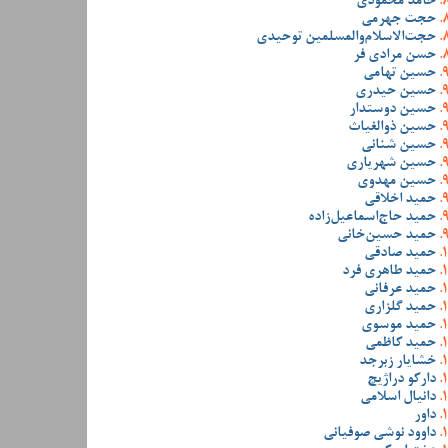
حامد محمودی
حجت جهرمی
حجت‌الاسلام‌والمسلمین توحیدی
حسن مرادی فر
حسین تهامی
حسین حیدری
حسین دوستدار
حسین ذوالغیاث
حسین شنانی
حسین شهریاری
حسین مهدوی
حمید اخلاقی
حمید حاج‌اسماعیل‌زاده
حمید حسین‌خانی
حمید صادقی
حمید طاهری فرد
حمید عرفانی
حمید گلزاری
حمید موسوی
حمید کاظمی
خشایار زبرجد
دارکو دراژیچ
دانیال اسلامی
داور
داوود نوشی صوفیانی