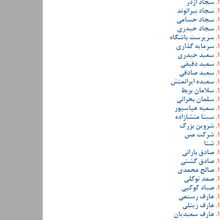
سجاد اژدر
سجاد بیرانوند
سجاد حسامی
سجاد حیدری
سرپرست باشگاه
سرمایه گذاری
سعید حیدری
سعید دقیقی
سعید صادقی
سعیده ایرانمنش
سلامان بربط
سلمان بحرانی
سمیه عباسپور
سینا منشازاده
شروین بزرگ
شرکت مس
شنا
صادق بارانی
صادق گشنی
صالح محمدی
صمد توکلی
صیاد کوکبی
عارف رستمی
عارف زینلی
عارف سعیدیان