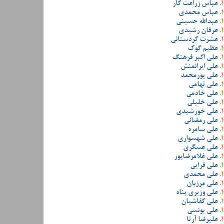
عباس زراعت کار
عباس محمدی
عبدالله حسینی
عرفان رشیدی
عشرت کردستانی
عظیم گوک
علی اکبر فرهنگ
علی ایرانمنش
علی پورمحمد
علی تهامی
علی خادمی
علی خلیلی
علی خورشیدی
علی رمضانی
علی سامره
علی شهسواری
علی عسگری
علی غلامرضاپور
علی قرایی
علی محمدی
علی مرزبان
علی وزیری پناه
علی کفاشیان
علی یونسی
علیرضا آرتا