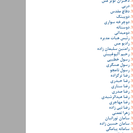
دختران کویر مس
دربی
دفاع مقدس
دوپینگ
دوچرخه سواری
دوستانه
دومیدانی
رئیس هیات مدیره
رادیو مس
رامتین سلیمان زاده
رحیم آلبوغبیش
رسول خطیبی
رسول عسگری
رسول نامجو
رضا ترکزاده
رضا حیدری
رضا ستاری
رضا صدری
رضا عبدالرشیدی
رضا مهاجری
رضا نبی زاده
زهرا نعمتی
سامان تورانیان
سامان حسین زاده
سامانه پیامکی