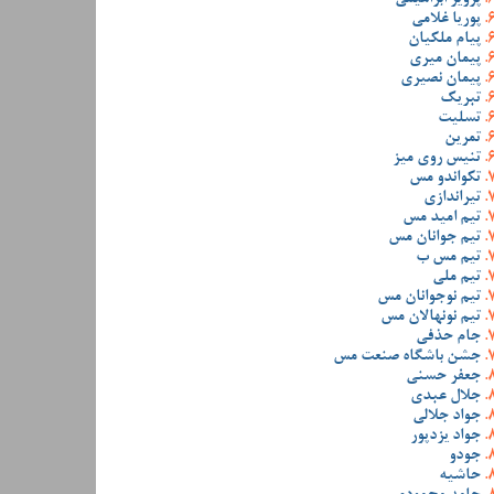
پوریا غلامی
پیام ملکیان
پیمان میری
پیمان نصیری
تبریک
تسلیت
تمرین
تنیس روی میز
تکواندو مس
تیراندازی
تیم امید مس
تیم جوانان مس
تیم مس ب
تیم ملی
تیم نوجوانان مس
تیم نونهالان مس
جام حذفی
جشن باشگاه صنعت مس
جعفر حسنی
جلال عبدی
جواد جلالی
جواد یزدپور
جودو
حاشیه