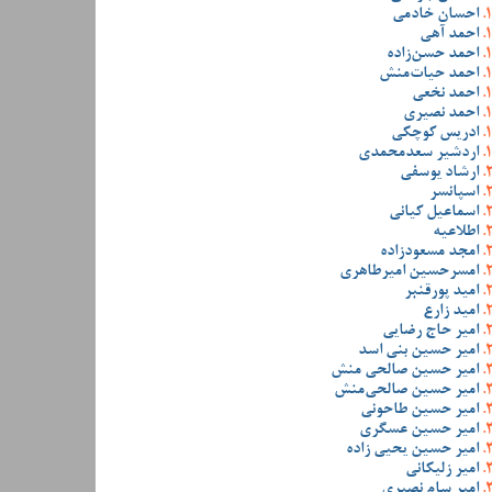
احسان خادمی
احمد آهی
احمد حسن‌زاده
احمد حیات‌منش
احمد نخعی
احمد نصیری
ادریس کوچکی
اردشیر سعدمحمدی
ارشاد یوسفی
اسپانسر
اسماعیل کیانی
اطلاعیه
امجد مسعودزاده
امسرحسین امیرطاهری
امید پورقنبر
امید زارع
امیر حاج رضایی
امیر حسین بنی اسد
امیر حسین صالحی منش
امیر حسین صالحی‌منش
امیر حسین طاحونی
امیر حسین عسگری
امیر حسین یحیی زاده
امیر زلیکانی
امیر سام نصیری