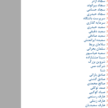
سجاد اژدر
سجاد بیرانوند
سجاد حسامی
سجاد حیدری
سرپرست باشگاه
سرمایه گذاری
سعید حیدری
سعید دقیقی
سعید صادقی
سعیده ایرانمنش
سلامان بربط
سلمان بحرانی
سمیه عباسپور
سینا منشازاده
شروین بزرگ
شرکت مس
شنا
صادق بارانی
صادق گشنی
صالح محمدی
صمد توکلی
صیاد کوکبی
عارف رستمی
عارف زینلی
عارف سعیدیان