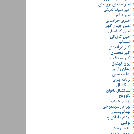
امیر سامان تورانیان
امیر سیف‌الدینی
امیر طاهر
امیری خراسانی
امین جهان کهن
امین کاظمیان
امین کاویانی
انتصاب
اکبر ایرانمنش
اکبر محمدی
اکبر میثاقیان
ایرج کهندل
ایمان رازانی
بابا محمدی
برنامه بازی
بسکتبال
بسکتبال بانوان
بگوویچ
بهرام احمدی
بهرام رشیدفرخی
بهنام بستان
بهنام داداش وند
بوکس
پخش زنده
پرویز ابراهیمی