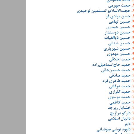
حامد محمودی
حجت جهرمی
حجت‌الاسلام‌والمسلمین توحیدی
حسن مرادی فر
حسین تهامی
حسین حیدری
حسین دوستدار
حسین ذوالغیاث
حسین شنانی
حسین شهریاری
حسین مهدوی
حمید اخلاقی
حمید حاج‌اسماعیل‌زاده
حمید حسین‌خانی
حمید صادقی
حمید طاهری فرد
حمید عرفانی
حمید گلزاری
حمید موسوی
حمید کاظمی
خشایار زبرجد
دارکو دراژیچ
دانیال اسلامی
داور
داوود نوشی صوفیانی