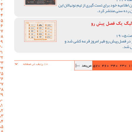
اطلاعیه خود برای تست گیری از تیم نونهالان این
ن رده سنی منتشر کرد.
ر لیگ یک فصل پیش رو
 در فصل پیش رو ظهر امروز قرعه کشی شد و
ص شد.
1
230
340
460
570
ص‌بعد
>>|