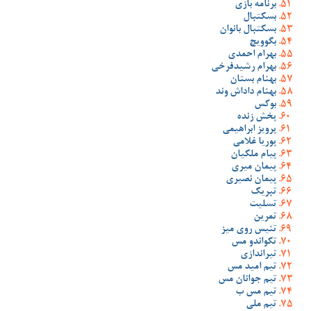
برنامه بازی
بسکتبال
بسکتبال بانوان
بگوویچ
بهرام احمدی
بهرام رشیدفرخی
بهنام بستان
بهنام داداش وند
بوکس
پخش زنده
پرویز ابراهیمی
پوریا غلامی
پیام ملکیان
پیمان میری
پیمان نصیری
تبریک
تسلیت
تمرین
تنیس روی میز
تکواندو مس
تیراندازی
تیم امید مس
تیم جوانان مس
تیم مس ب
تیم ملی