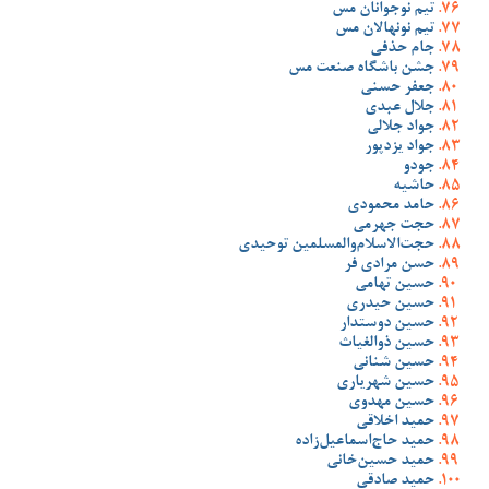
تیم نوجوانان مس
تیم نونهالان مس
جام حذفی
جشن باشگاه صنعت مس
جعفر حسنی
جلال عبدی
جواد جلالی
جواد یزدپور
جودو
حاشیه
حامد محمودی
حجت جهرمی
حجت‌الاسلام‌والمسلمین توحیدی
حسن مرادی فر
حسین تهامی
حسین حیدری
حسین دوستدار
حسین ذوالغیاث
حسین شنانی
حسین شهریاری
حسین مهدوی
حمید اخلاقی
حمید حاج‌اسماعیل‌زاده
حمید حسین‌خانی
حمید صادقی