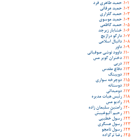
حمید طاهری فرد
حمید عرفانی
حمید گلزاری
حمید موسوی
حمید کاظمی
خشایار زبرجد
دارکو دراژیچ
دانیال اسلامی
داور
داوود نوشی صوفیانی
دختران کویر مس
دربی
دفاع مقدس
دوپینگ
دوچرخه سواری
دوستانه
دومیدانی
رئیس هیات مدیره
رادیو مس
رامتین سلیمان زاده
رحیم آلبوغبیش
رسول خطیبی
رسول عسگری
رسول نامجو
رضا ترکزاده