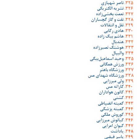
ناصر شهبازی
نشریه الکتریکی
نعمت بخشی‌زاده
نفت و گاز گچساران
نقل و انتقالات
هادی رکابی
هاشم بیگ زاده
هندبال
هوشنگ نصیرزاده
والیبال
وحید اسماعیل‌بیگی
ورزش همگانی
ورزشگاه باهنر
ورزشگاه شهدای مس
ولی میرزایی
کاراته مس
کانون هواداران
کشتی
کمیته انضباطی
کمیته پزشکی
کوروش ملکی
کیانوش میرزایی
کیوان امرایی
یاداشت
یاسر فیضی