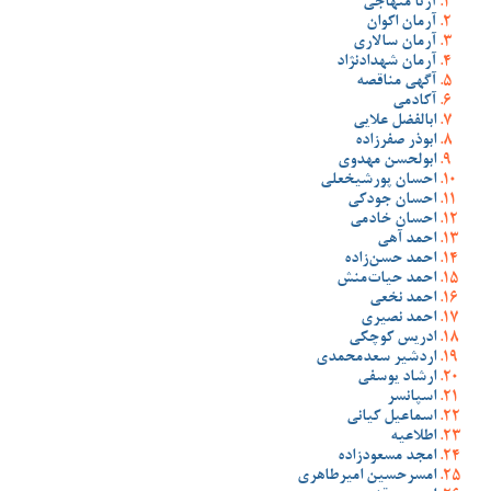
آرتا منهاجی
آرمان اکوان
آرمان سالاری
آرمان شهدادنژاد
آگهی مناقصه
آکادمی
ابالفضل علایی
ابوذر صفرزاده
ابولحسن مهدوی
احسان پورشیخعلی
احسان جودکی
احسان خادمی
احمد آهی
احمد حسن‌زاده
احمد حیات‌منش
احمد نخعی
احمد نصیری
ادریس کوچکی
اردشیر سعدمحمدی
ارشاد یوسفی
اسپانسر
اسماعیل کیانی
اطلاعیه
امجد مسعودزاده
امسرحسین امیرطاهری