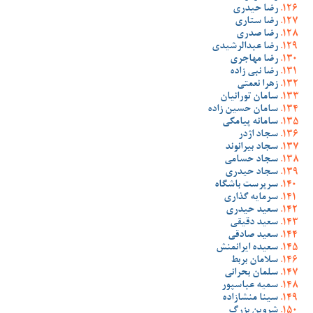
رضا حیدری
رضا ستاری
رضا صدری
رضا عبدالرشیدی
رضا مهاجری
رضا نبی زاده
زهرا نعمتی
سامان تورانیان
سامان حسین زاده
سامانه پیامکی
سجاد اژدر
سجاد بیرانوند
سجاد حسامی
سجاد حیدری
سرپرست باشگاه
سرمایه گذاری
سعید حیدری
سعید دقیقی
سعید صادقی
سعیده ایرانمنش
سلامان بربط
سلمان بحرانی
سمیه عباسپور
سینا منشازاده
شروین بزرگ