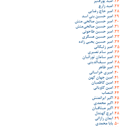
امید پورقنبر
امید زارع
امیر حاج رضایی
امیر حسین بنی اسد
امیر حسین صالحی منش
امیر حسین صالحی‌منش
امیر حسین طاحونی
امیر حسین عسگری
امیر حسین یحیی زاده
امیر زلیکانی
امیر سام نصیری
امیر سامان تورانیان
امیر سیف‌الدینی
امیر طاهر
امیری خراسانی
امین جهان کهن
امین کاظمیان
امین کاویانی
انتصاب
اکبر ایرانمنش
اکبر محمدی
اکبر میثاقیان
ایرج کهندل
ایمان رازانی
بابا محمدی