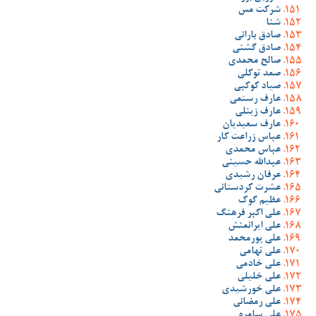
شرکت مس
شنا
صادق بارانی
صادق گشنی
صالح محمدی
صمد توکلی
صیاد کوکبی
عارف رستمی
عارف زینلی
عارف سعیدیان
عباس زراعت کار
عباس محمدی
عبدالله حسینی
عرفان رشیدی
عشرت کردستانی
عظیم گوک
علی اکبر فرهنگ
علی ایرانمنش
علی پورمحمد
علی تهامی
علی خادمی
علی خلیلی
علی خورشیدی
علی رمضانی
علی سامره