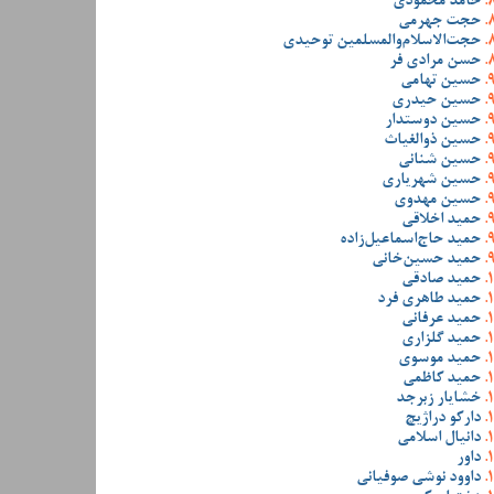
حامد محمودی
حجت جهرمی
حجت‌الاسلام‌والمسلمین توحیدی
حسن مرادی فر
حسین تهامی
حسین حیدری
حسین دوستدار
حسین ذوالغیاث
حسین شنانی
حسین شهریاری
حسین مهدوی
حمید اخلاقی
حمید حاج‌اسماعیل‌زاده
حمید حسین‌خانی
حمید صادقی
حمید طاهری فرد
حمید عرفانی
حمید گلزاری
حمید موسوی
حمید کاظمی
خشایار زبرجد
دارکو دراژیچ
دانیال اسلامی
داور
داوود نوشی صوفیانی