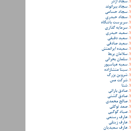
سجاد اژدر
سجاد بیرانوند
سجاد حسامی
سجاد حیدری
سرپرست باشگاه
سرمایه گذاری
سعید حیدری
سعید دقیقی
سعید صادقی
سعیده ایرانمنش
سلامان بربط
سلمان بحرانی
سمیه عباسپور
سینا منشازاده
شروین بزرگ
شرکت مس
شنا
صادق بارانی
صادق گشنی
صالح محمدی
صمد توکلی
صیاد کوکبی
عارف رستمی
عارف زینلی
عارف سعیدیان