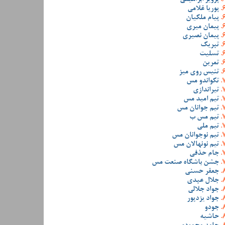
پوریا غلامی
پیام ملکیان
پیمان میری
پیمان نصیری
تبریک
تسلیت
تمرین
تنیس روی میز
تکواندو مس
تیراندازی
تیم امید مس
تیم جوانان مس
تیم مس ب
تیم ملی
تیم نوجوانان مس
تیم نونهالان مس
جام حذفی
جشن باشگاه صنعت مس
جعفر حسنی
جلال عبدی
جواد جلالی
جواد یزدپور
جودو
حاشیه