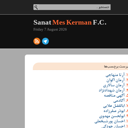
Sanat
Mes Kerman
F.C.
Friday 7 August 2026
رست برچسب‌ها
آرتا منهاجی
آرمان اکوان
آرمان سالاری
آرمان شهدادنژاد
آگهی مناقصه
آکادمی
ابالفضل علایی
ابوذر صفرزاده
ابولحسن مهدوی
احسان پورشیخعلی
احسان جودکی