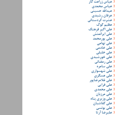
عباس زراعت کار
عباس محمدی
عبدالله حسینی
عرفان رشیدی
عشرت کردستانی
عظیم گوک
علی اکبر فرهنگ
علی ایرانمنش
علی پورمحمد
علی تهامی
علی خادمی
علی خلیلی
علی خورشیدی
علی رمضانی
علی سامره
علی شهسواری
علی عسگری
علی غلامرضاپور
علی قرایی
علی محمدی
علی مرزبان
علی وزیری پناه
علی کفاشیان
علی یونسی
علیرضا آرتا