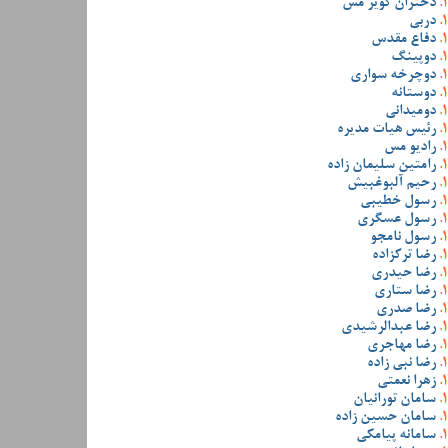
دختران کویر مس
دربی
دفاع مقدس
دوپینگ
دوچرخه سواری
دوستانه
دومیدانی
رئیس هیات مدیره
رادیو مس
رامتین سلیمان زاده
رحیم آلبوغبیش
رسول خطیبی
رسول عسگری
رسول نامجو
رضا ترکزاده
رضا حیدری
رضا ستاری
رضا صدری
رضا عبدالرشیدی
رضا مهاجری
رضا نبی زاده
زهرا نعمتی
سامان تورانیان
سامان حسین زاده
سامانه پیامکی