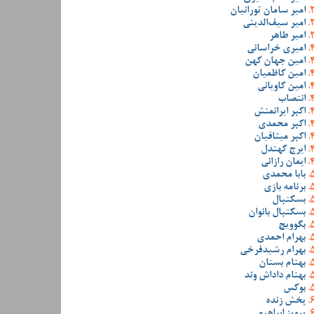
امیر سامان تورانیان
امیر سیف‌الدینی
امیر طاهر
امیری خراسانی
امین جهان کهن
امین کاظمیان
امین کاویانی
انتصاب
اکبر ایرانمنش
اکبر محمدی
اکبر میثاقیان
ایرج کهندل
ایمان رازانی
بابا محمدی
برنامه بازی
بسکتبال
بسکتبال بانوان
بگوویچ
بهرام احمدی
بهرام رشیدفرخی
بهنام بستان
بهنام داداش وند
بوکس
پخش زنده
پرویز ابراهیمی