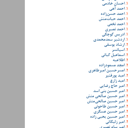
احسان خادمی
احمد آهی
احمد حسن‌زاده
احمد حیات‌منش
احمد نخعی
احمد نصیری
ادریس کوچکی
اردشیر سعدمحمدی
ارشاد یوسفی
اسپانسر
اسماعیل کیانی
اطلاعیه
امجد مسعودزاده
امسرحسین امیرطاهری
امید پورقنبر
امید زارع
امیر حاج رضایی
امیر حسین بنی اسد
امیر حسین صالحی منش
امیر حسین صالحی‌منش
امیر حسین طاحونی
امیر حسین عسگری
امیر حسین یحیی زاده
امیر زلیکانی
امیر سام نصیری