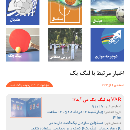
اخبار مرتبط با لیگ یک
صفحه‌ی 1 از 432
مجموعا 4313 ردیف یافت شد
VAR به لیگ یک می آید؟!
91217
شماره‌ی خبر :
چهارشنبه 14 مرداد ماه 1405 ساعت
تاریخ انتشار :
13:55
مسئولان سازمان لیگ قصد دارند در
خلاصه‌ی خبر :
بازی‌های حساس لیگ یک از کمک داور ویدئویی استفاده کنند.