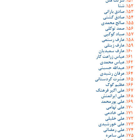
شرکت مس
شنا
صادق بارانی
صادق گشنی
صالح محمدی
صمد توکلی
صیاد کوکبی
عارف رستمی
عارف زینلی
عارف سعیدیان
عباس زراعت کار
عباس محمدی
عبدالله حسینی
عرفان رشیدی
عشرت کردستانی
عظیم گوک
علی اکبر فرهنگ
علی ایرانمنش
علی پورمحمد
علی تهامی
علی خادمی
علی خلیلی
علی خورشیدی
علی رمضانی
علی سامره