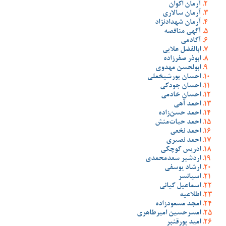
آرمان اکوان
آرمان سالاری
آرمان شهدادنژاد
آگهی مناقصه
آکادمی
ابالفضل علایی
ابوذر صفرزاده
ابولحسن مهدوی
احسان پورشیخعلی
احسان جودکی
احسان خادمی
احمد آهی
احمد حسن‌زاده
احمد حیات‌منش
احمد نخعی
احمد نصیری
ادریس کوچکی
اردشیر سعدمحمدی
ارشاد یوسفی
اسپانسر
اسماعیل کیانی
اطلاعیه
امجد مسعودزاده
امسرحسین امیرطاهری
امید پورقنبر