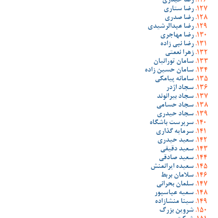
رضا حیدری
رضا ستاری
رضا صدری
رضا عبدالرشیدی
رضا مهاجری
رضا نبی زاده
زهرا نعمتی
سامان تورانیان
سامان حسین زاده
سامانه پیامکی
سجاد اژدر
سجاد بیرانوند
سجاد حسامی
سجاد حیدری
سرپرست باشگاه
سرمایه گذاری
سعید حیدری
سعید دقیقی
سعید صادقی
سعیده ایرانمنش
سلامان بربط
سلمان بحرانی
سمیه عباسپور
سینا منشازاده
شروین بزرگ