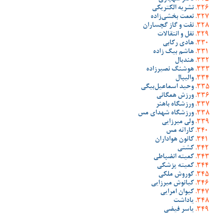
نشریه الکتریکی
نعمت بخشی‌زاده
نفت و گاز گچساران
نقل و انتقالات
هادی رکابی
هاشم بیگ زاده
هندبال
هوشنگ نصیرزاده
والیبال
وحید اسماعیل‌بیگی
ورزش همگانی
ورزشگاه باهنر
ورزشگاه شهدای مس
ولی میرزایی
کاراته مس
کانون هواداران
کشتی
کمیته انضباطی
کمیته پزشکی
کوروش ملکی
کیانوش میرزایی
کیوان امرایی
یاداشت
یاسر فیضی