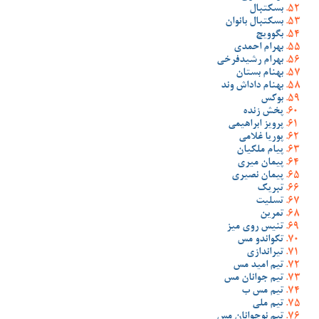
بسکتبال
بسکتبال بانوان
بگوویچ
بهرام احمدی
بهرام رشیدفرخی
بهنام بستان
بهنام داداش وند
بوکس
پخش زنده
پرویز ابراهیمی
پوریا غلامی
پیام ملکیان
پیمان میری
پیمان نصیری
تبریک
تسلیت
تمرین
تنیس روی میز
تکواندو مس
تیراندازی
تیم امید مس
تیم جوانان مس
تیم مس ب
تیم ملی
تیم نوجوانان مس