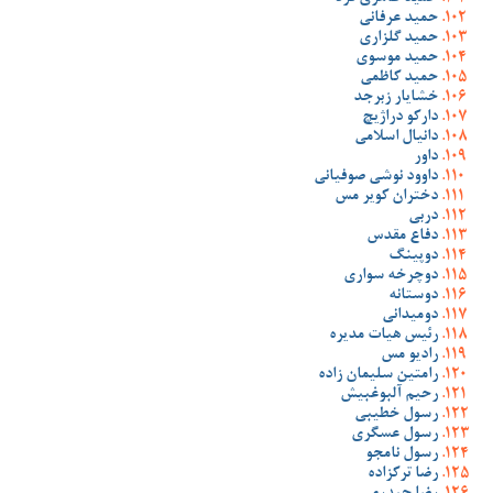
حمید عرفانی
حمید گلزاری
حمید موسوی
حمید کاظمی
خشایار زبرجد
دارکو دراژیچ
دانیال اسلامی
داور
داوود نوشی صوفیانی
دختران کویر مس
دربی
دفاع مقدس
دوپینگ
دوچرخه سواری
دوستانه
دومیدانی
رئیس هیات مدیره
رادیو مس
رامتین سلیمان زاده
رحیم آلبوغبیش
رسول خطیبی
رسول عسگری
رسول نامجو
رضا ترکزاده