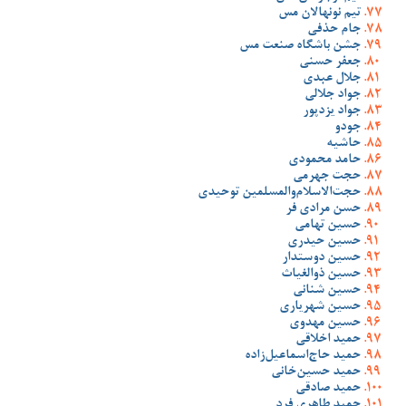
تیم نونهالان مس
جام حذفی
جشن باشگاه صنعت مس
جعفر حسنی
جلال عبدی
جواد جلالی
جواد یزدپور
جودو
حاشیه
حامد محمودی
حجت جهرمی
حجت‌الاسلام‌والمسلمین توحیدی
حسن مرادی فر
حسین تهامی
حسین حیدری
حسین دوستدار
حسین ذوالغیاث
حسین شنانی
حسین شهریاری
حسین مهدوی
حمید اخلاقی
حمید حاج‌اسماعیل‌زاده
حمید حسین‌خانی
حمید صادقی
حمید طاهری فرد