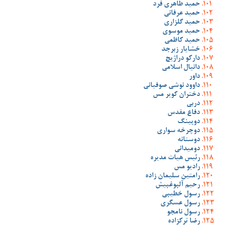
حمید طاهری فرد
حمید عرفانی
حمید گلزاری
حمید موسوی
حمید کاظمی
خشایار زبرجد
دارکو دراژیچ
دانیال اسلامی
داور
داوود نوشی صوفیانی
دختران کویر مس
دربی
دفاع مقدس
دوپینگ
دوچرخه سواری
دوستانه
دومیدانی
رئیس هیات مدیره
رادیو مس
رامتین سلیمان زاده
رحیم آلبوغبیش
رسول خطیبی
رسول عسگری
رسول نامجو
رضا ترکزاده