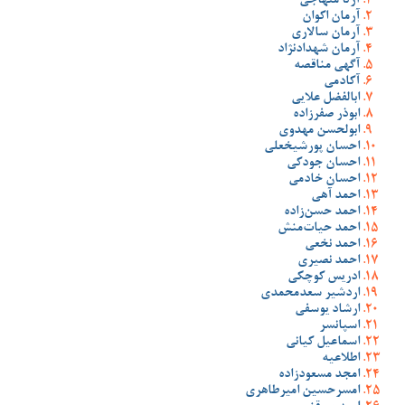
آرتا منهاجی
آرمان اکوان
آرمان سالاری
آرمان شهدادنژاد
آگهی مناقصه
آکادمی
ابالفضل علایی
ابوذر صفرزاده
ابولحسن مهدوی
احسان پورشیخعلی
احسان جودکی
احسان خادمی
احمد آهی
احمد حسن‌زاده
احمد حیات‌منش
احمد نخعی
احمد نصیری
ادریس کوچکی
اردشیر سعدمحمدی
ارشاد یوسفی
اسپانسر
اسماعیل کیانی
اطلاعیه
امجد مسعودزاده
امسرحسین امیرطاهری