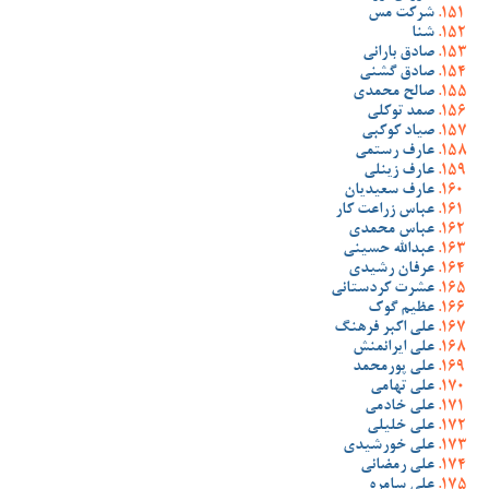
شرکت مس
شنا
صادق بارانی
صادق گشنی
صالح محمدی
صمد توکلی
صیاد کوکبی
عارف رستمی
عارف زینلی
عارف سعیدیان
عباس زراعت کار
عباس محمدی
عبدالله حسینی
عرفان رشیدی
عشرت کردستانی
عظیم گوک
علی اکبر فرهنگ
علی ایرانمنش
علی پورمحمد
علی تهامی
علی خادمی
علی خلیلی
علی خورشیدی
علی رمضانی
علی سامره