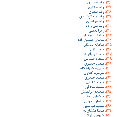
رضا حیدری
رضا ستاری
رضا صدری
رضا عبدالرشیدی
رضا مهاجری
رضا نبی زاده
زهرا نعمتی
سامان تورانیان
سامان حسین زاده
سامانه پیامکی
سجاد اژدر
سجاد بیرانوند
سجاد حسامی
سجاد حیدری
سرپرست باشگاه
سرمایه گذاری
سعید حیدری
سعید دقیقی
سعید صادقی
سعیده ایرانمنش
سلامان بربط
سلمان بحرانی
سمیه عباسپور
سینا منشازاده
شروین بزرگ