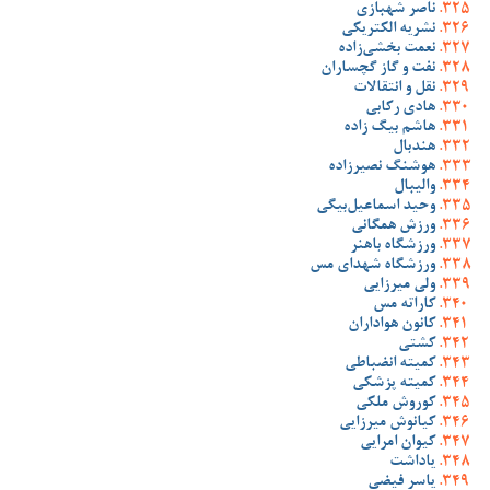
ناصر شهبازی
نشریه الکتریکی
نعمت بخشی‌زاده
نفت و گاز گچساران
نقل و انتقالات
هادی رکابی
هاشم بیگ زاده
هندبال
هوشنگ نصیرزاده
والیبال
وحید اسماعیل‌بیگی
ورزش همگانی
ورزشگاه باهنر
ورزشگاه شهدای مس
ولی میرزایی
کاراته مس
کانون هواداران
کشتی
کمیته انضباطی
کمیته پزشکی
کوروش ملکی
کیانوش میرزایی
کیوان امرایی
یاداشت
یاسر فیضی