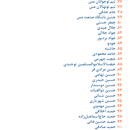
تیم نوجوانان مس
تیم نونهالان مس
جام حذفی
جشن باشگاه صنعت مس
جعفر حسنی
جلال عبدی
جواد جلالی
جواد یزدپور
جودو
حاشیه
حامد محمودی
حجت جهرمی
حجت‌الاسلام‌والمسلمین توحیدی
حسن مرادی فر
حسین تهامی
حسین حیدری
حسین دوستدار
حسین ذوالغیاث
حسین شنانی
حسین شهریاری
حسین مهدوی
حمید اخلاقی
حمید حاج‌اسماعیل‌زاده
حمید حسین‌خانی
حمید صادقی