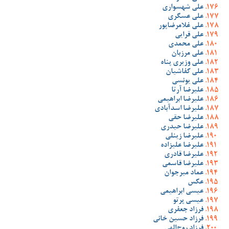
علی شهسواری
علی عسگری
علی غلامرضاپور
علی قرایی
علی محمدی
علی مرزبان
علی وزیری پناه
علی کفاشیان
علی یونسی
علیرضا آرتا
علیرضا ابراهیمی
علیرضا اسدآبادی
علیرضا حقی
علیرضا حیدری
علیرضا زینلی
علیرضا علیزاده
علیرضا قادری
علیرضا قاسمی
عماد میرجوان
عکس
عیسی ابراهیمی
عیسی پرتو
فرزاد جعفری
فرزاد حسین خانی
فرزاد روح‌الهی