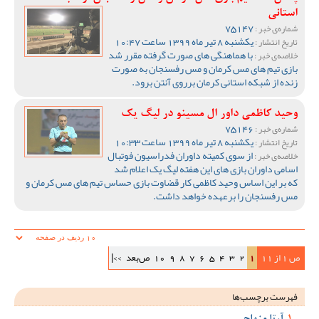
استانی
75147
شماره‌ی خبر :
یکشنبه 8 تیر ماه 1399 ساعت 10:47
تاریخ انتشار :
با هماهنگی های صورت گرفته مقرر شد
خلاصه‌ی خبر :
بازی تیم های مس کرمان و مس رفسنجان به صورت
زنده از شبکه استانی کرمان برروی آنتن برود.
وحید کاظمی داور ال مسینو در لیگ یک
75146
شماره‌ی خبر :
یکشنبه 8 تیر ماه 1399 ساعت 10:33
تاریخ انتشار :
از سوی کمیته داوران فدراسیون فوتبال
خلاصه‌ی خبر :
اسامی داوران بازی های این هفته لیگ یک اعلام شد
که بر این اساس وحید کاظمی کار قضاوت بازی حساس تیم های مس کرمان و
مس رفسنجان را برعهده خواهد داشت.
ص 1 از 11
1
2
3
4
5
6
7
8
9
10
ص‌بعد
>>|
فهرست برچسب‌ها