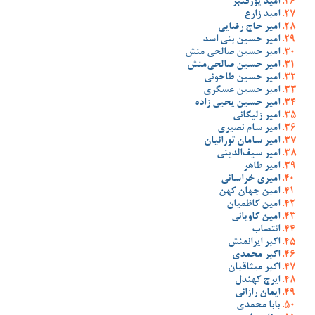
امید پورقنبر
امید زارع
امیر حاج رضایی
امیر حسین بنی اسد
امیر حسین صالحی منش
امیر حسین صالحی‌منش
امیر حسین طاحونی
امیر حسین عسگری
امیر حسین یحیی زاده
امیر زلیکانی
امیر سام نصیری
امیر سامان تورانیان
امیر سیف‌الدینی
امیر طاهر
امیری خراسانی
امین جهان کهن
امین کاظمیان
امین کاویانی
انتصاب
اکبر ایرانمنش
اکبر محمدی
اکبر میثاقیان
ایرج کهندل
ایمان رازانی
بابا محمدی