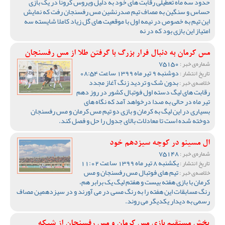
حدود سه ماه تعطیلی رقابت های خود به دلیل ویروس کرونا در یک بازی
حساس و سنگین به مصاف تیم صدرنشین مس رفسنجان رفت که نمایش
این تیم به خصوص در نیمه اول با موقعیت های گل زیاد کاملا شایسته سه
امتیاز این بازی بود که در نه
مس کرمان به دنبال فرار بزرگ با گرفتن طلا از مس رفسنجان
75150
شماره‌ی خبر :
دوشنبه 9 تیر ماه 1399 ساعت 08:54
تاریخ انتشار :
بدون شک و تردید زنگ آغاز مجدد
خلاصه‌ی خبر :
رقابت های لیگ دسته اول فوتبال کشور در روز دهم
تیر ماه در حالی به صدا درخواهد آمد که نگاه های
بسیاری در این لیگ به کرمان و بازی دو تیم مس کرمان و مس رفسنجان
دوخته شده است تا معادلات بالای جدول را حل و فصل کند.
ال مسینو در کوچه سیزدهم خود
75148
شماره‌ی خبر :
یکشنبه 8 تیر ماه 1399 ساعت 11:02
تاریخ انتشار :
تیم های فوتبال مس رفسنجان و مس
خلاصه‌ی خبر :
کرمان با بازی هفته بیست و هفتم لیگ یک برابر هم،
رنگ مسابقات این هفته را به رنگ مسی در می آورند و در سیزدهمین مصاف
رسمی به دیدار یکدیگر می روند.
پخش مستقیم بازی مس کرمان و مس رفسنجان از شبکه