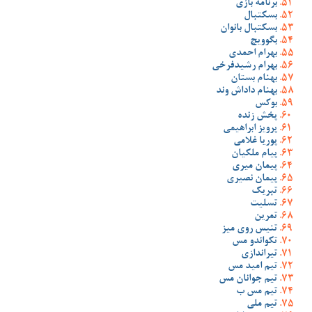
برنامه بازی
بسکتبال
بسکتبال بانوان
بگوویچ
بهرام احمدی
بهرام رشیدفرخی
بهنام بستان
بهنام داداش وند
بوکس
پخش زنده
پرویز ابراهیمی
پوریا غلامی
پیام ملکیان
پیمان میری
پیمان نصیری
تبریک
تسلیت
تمرین
تنیس روی میز
تکواندو مس
تیراندازی
تیم امید مس
تیم جوانان مس
تیم مس ب
تیم ملی