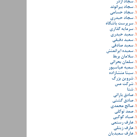
سجاد اژدر
سجاد بیرانوند
سجاد حسامی
سجاد حیدری
سرپرست باشگاه
سرمایه گذاری
سعید حیدری
سعید دقیقی
سعید صادقی
سعیده ایرانمنش
سلامان بربط
سلمان بحرانی
سمیه عباسپور
سینا منشازاده
شروین بزرگ
شرکت مس
شنا
صادق بارانی
صادق گشنی
صالح محمدی
صمد توکلی
صیاد کوکبی
عارف رستمی
عارف زینلی
عارف سعیدیان