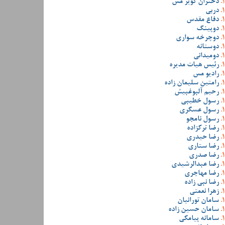
دختران کویر مس
دربی
دفاع مقدس
دوپینگ
دوچرخه سواری
دوستانه
دومیدانی
رئیس هیات مدیره
رادیو مس
رامتین سلیمان زاده
رحیم آلبوغبیش
رسول خطیبی
رسول عسگری
رسول نامجو
رضا ترکزاده
رضا حیدری
رضا ستاری
رضا صدری
رضا عبدالرشیدی
رضا مهاجری
رضا نبی زاده
زهرا نعمتی
سامان تورانیان
سامان حسین زاده
سامانه پیامکی