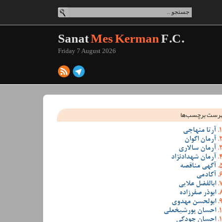
Sanat
Mes Kerman
F.C.
Friday 7 August 2026
رست برچسب‌ها
آرتا منهاجی
آرمان اکوان
آرمان سالاری
آرمان شهدادنژاد
آگهی مناقصه
آکادمی
ابالفضل علایی
ابوذر صفرزاده
ابولحسن مهدوی
احسان پورشیخعلی
احسان جودکی