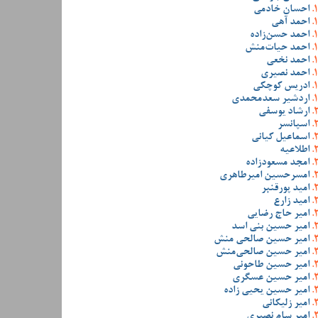
احسان خادمی
احمد آهی
احمد حسن‌زاده
احمد حیات‌منش
احمد نخعی
احمد نصیری
ادریس کوچکی
اردشیر سعدمحمدی
ارشاد یوسفی
اسپانسر
اسماعیل کیانی
اطلاعیه
امجد مسعودزاده
امسرحسین امیرطاهری
امید پورقنبر
امید زارع
امیر حاج رضایی
امیر حسین بنی اسد
امیر حسین صالحی منش
امیر حسین صالحی‌منش
امیر حسین طاحونی
امیر حسین عسگری
امیر حسین یحیی زاده
امیر زلیکانی
امیر سام نصیری