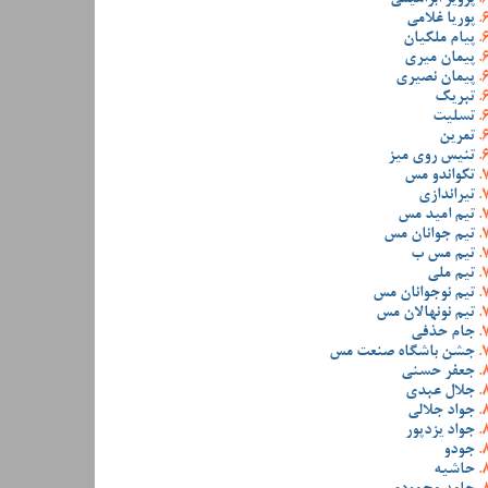
پوریا غلامی
پیام ملکیان
پیمان میری
پیمان نصیری
تبریک
تسلیت
تمرین
تنیس روی میز
تکواندو مس
تیراندازی
تیم امید مس
تیم جوانان مس
تیم مس ب
تیم ملی
تیم نوجوانان مس
تیم نونهالان مس
جام حذفی
جشن باشگاه صنعت مس
جعفر حسنی
جلال عبدی
جواد جلالی
جواد یزدپور
جودو
حاشیه