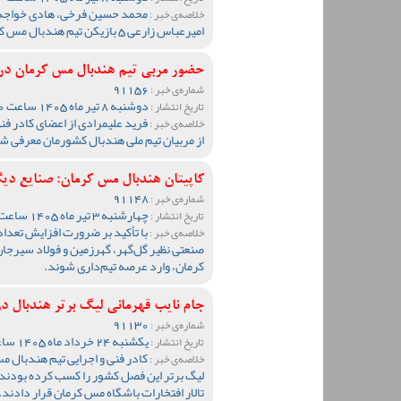
محمد حسین فرخی، هادی خواجه س
خلاصه‌ی خبر :
امیرعباس زارعی 5 بازیکن تیم هندبال مس کرمان به اردوی تیم ملی کشورمان دعوت شدند.
حضور مربی تیم هندبال مس کرمان در 
91156
شماره‌ی خبر :
دوشنبه 8 تیر ماه 1405 ساعت 09:40
تاریخ انتشار :
فرید علیمرادی از اعضای کادر ف
خلاصه‌ی خبر :
از مربیان تیم ملی هندبال کشورمان معرفی ش
کاپیتان هندبال مس کرمان: صنایع دی
91148
شماره‌ی خبر :
چهارشنبه 3 تیر ماه 1405 ساعت 10:57
تاریخ انتشار :
با تأکید بر ضرورت افزایش تعداد
خلاصه‌ی خبر :
صنعتی نظیر گل‌گهر، گهرزمین و فولاد سیرجا
کرمان، وارد عرصه تیم‌داری شوند.
جام نایب قهرمانی لیگ برتر هندبال در
91130
شماره‌ی خبر :
یکشنبه 24 خرداد ماه 1405 ساعت 23:59
تاریخ انتشار :
کادر فنی و اجرایی تیم هندبال مس
خلاصه‌ی خبر :
لیگ برتر این فصل کشور را کسب کرده بودند، 
تالار افتخارات باشگاه مس کرمان قرار دادند.