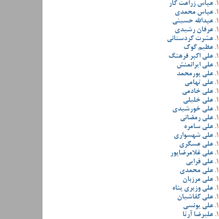
عباس زراعت کار
عباس محمدی
عبدالله حسینی
عرفان رشیدی
عشرت کردستانی
عظیم گوک
علی اکبر فرهنگ
علی ایرانمنش
علی پورمحمد
علی تهامی
علی خادمی
علی خلیلی
علی خورشیدی
علی رمضانی
علی سامره
علی شهسواری
علی عسگری
علی غلامرضاپور
علی قرایی
علی محمدی
علی مرزبان
علی وزیری پناه
علی کفاشیان
علی یونسی
علیرضا آرتا