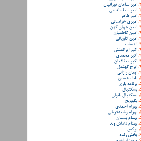
امیر سامان تورانیان
امیر سیف‌الدینی
امیر طاهر
امیری خراسانی
امین جهان کهن
امین کاظمیان
امین کاویانی
انتصاب
اکبر ایرانمنش
اکبر محمدی
اکبر میثاقیان
ایرج کهندل
ایمان رازانی
بابا محمدی
برنامه بازی
بسکتبال
بسکتبال بانوان
بگوویچ
بهرام احمدی
بهرام رشیدفرخی
بهنام بستان
بهنام داداش وند
بوکس
پخش زنده
پرویز ابراهیمی