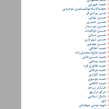
حامد محمودی
حجت جهرمی
حجت‌الاسلام‌والمسلمین توحیدی
حسن مرادی فر
حسین تهامی
حسین حیدری
حسین دوستدار
حسین ذوالغیاث
حسین شنانی
حسین شهریاری
حسین مهدوی
حمید اخلاقی
حمید حاج‌اسماعیل‌زاده
حمید حسین‌خانی
حمید صادقی
حمید طاهری فرد
حمید عرفانی
حمید گلزاری
حمید موسوی
حمید کاظمی
خشایار زبرجد
دارکو دراژیچ
دانیال اسلامی
داور
داوود نوشی صوفیانی