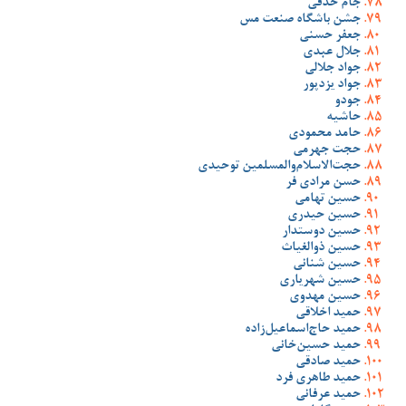
جام حذفی
جشن باشگاه صنعت مس
جعفر حسنی
جلال عبدی
جواد جلالی
جواد یزدپور
جودو
حاشیه
حامد محمودی
حجت جهرمی
حجت‌الاسلام‌والمسلمین توحیدی
حسن مرادی فر
حسین تهامی
حسین حیدری
حسین دوستدار
حسین ذوالغیاث
حسین شنانی
حسین شهریاری
حسین مهدوی
حمید اخلاقی
حمید حاج‌اسماعیل‌زاده
حمید حسین‌خانی
حمید صادقی
حمید طاهری فرد
حمید عرفانی