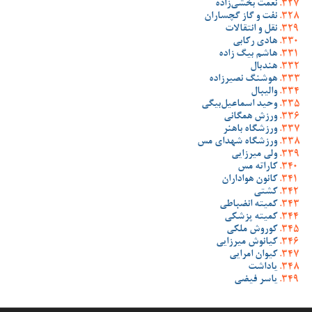
نعمت بخشی‌زاده
نفت و گاز گچساران
نقل و انتقالات
هادی رکابی
هاشم بیگ زاده
هندبال
هوشنگ نصیرزاده
والیبال
وحید اسماعیل‌بیگی
ورزش همگانی
ورزشگاه باهنر
ورزشگاه شهدای مس
ولی میرزایی
کاراته مس
کانون هواداران
کشتی
کمیته انضباطی
کمیته پزشکی
کوروش ملکی
کیانوش میرزایی
کیوان امرایی
یاداشت
یاسر فیضی