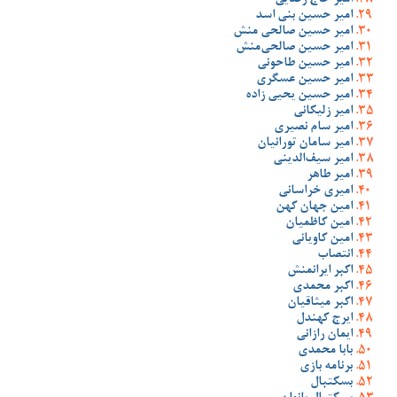
امیر حاج رضایی
امیر حسین بنی اسد
امیر حسین صالحی منش
امیر حسین صالحی‌منش
امیر حسین طاحونی
امیر حسین عسگری
امیر حسین یحیی زاده
امیر زلیکانی
امیر سام نصیری
امیر سامان تورانیان
امیر سیف‌الدینی
امیر طاهر
امیری خراسانی
امین جهان کهن
امین کاظمیان
امین کاویانی
انتصاب
اکبر ایرانمنش
اکبر محمدی
اکبر میثاقیان
ایرج کهندل
ایمان رازانی
بابا محمدی
برنامه بازی
بسکتبال