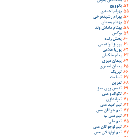
بسکتبال بانوان
بگوویچ
بهرام احمدی
بهرام رشیدفرخی
بهنام بستان
بهنام داداش وند
بوکس
پخش زنده
پرویز ابراهیمی
پوریا غلامی
پیام ملکیان
پیمان میری
پیمان نصیری
تبریک
تسلیت
تمرین
تنیس روی میز
تکواندو مس
تیراندازی
تیم امید مس
تیم جوانان مس
تیم مس ب
تیم ملی
تیم نوجوانان مس
تیم نونهالان مس