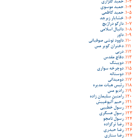
حمید گلزاری
حمید موسوی
حمید کاظمی
خشایار زبرجد
دارکو دراژیچ
دانیال اسلامی
داور
داوود نوشی صوفیانی
دختران کویر مس
دربی
دفاع مقدس
دوپینگ
دوچرخه سواری
دوستانه
دومیدانی
رئیس هیات مدیره
رادیو مس
رامتین سلیمان زاده
رحیم آلبوغبیش
رسول خطیبی
رسول عسگری
رسول نامجو
رضا ترکزاده
رضا حیدری
رضا ستاری