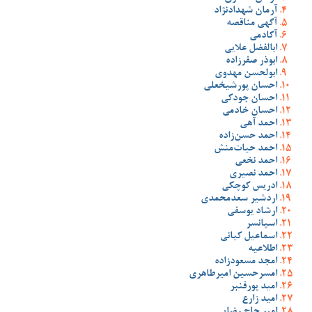
آرمان شهدادنژاد
آگهی مناقصه
آکادمی
ابالفضل علایی
ابوذر صفرزاده
ابولحسن مهدوی
احسان پورشیخعلی
احسان جودکی
احسان خادمی
احمد آهی
احمد حسن‌زاده
احمد حیات‌منش
احمد نخعی
احمد نصیری
ادریس کوچکی
اردشیر سعدمحمدی
ارشاد یوسفی
اسپانسر
اسماعیل کیانی
اطلاعیه
امجد مسعودزاده
امسرحسین امیرطاهری
امید پورقنبر
امید زارع