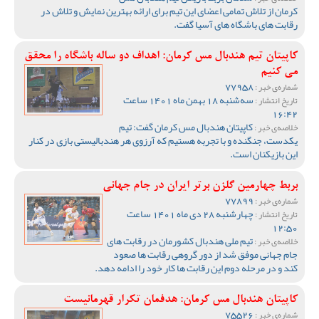
کرمان از تلاش تمامی اعضای این تیم برای ارائه بهترین نمایش و تلاش در
رقابت های باشگاه های آسیا گفت.
کاپیتان تیم هندبال مس کرمان: اهداف دو ساله باشگاه را محقق
می کنیم
77958
شماره‌ی خبر :
سه‌شنبه 18 بهمن ماه 1401 ساعت
تاریخ انتشار :
16:42
کاپیتان هندبال مس کرمان گفت: تیم
خلاصه‌ی خبر :
یکدست، جنگنده و با تجربه هستیم که آرزوی هر هندبالیستی بازی در کنار
این بازیکنان است.
بربط چهارمین گلزن برتر ایران در جام جهانی
77899
شماره‌ی خبر :
چهارشنبه 28 دی ماه 1401 ساعت
تاریخ انتشار :
12:50
تیم ملی هندبال کشورمان در رقابت های
خلاصه‌ی خبر :
جام جهانی موفق شد از دور گروهی رقابت ها صعود
کند و در مرحله دوم این رقابت ها کار خود را ادامه دهد.
کاپیتان هندبال مس کرمان: هدفمان تکرار قهرمانیست
75526
شماره‌ی خبر :