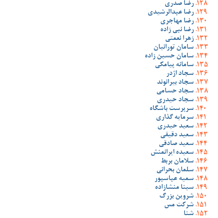
رضا صدری
رضا عبدالرشیدی
رضا مهاجری
رضا نبی زاده
زهرا نعمتی
سامان تورانیان
سامان حسین زاده
سامانه پیامکی
سجاد اژدر
سجاد بیرانوند
سجاد حسامی
سجاد حیدری
سرپرست باشگاه
سرمایه گذاری
سعید حیدری
سعید دقیقی
سعید صادقی
سعیده ایرانمنش
سلامان بربط
سلمان بحرانی
سمیه عباسپور
سینا منشازاده
شروین بزرگ
شرکت مس
شنا