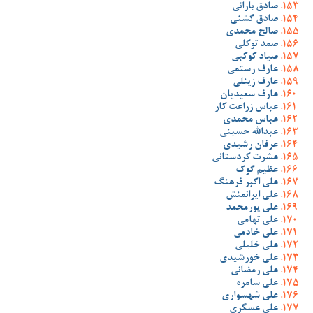
صادق بارانی
صادق گشنی
صالح محمدی
صمد توکلی
صیاد کوکبی
عارف رستمی
عارف زینلی
عارف سعیدیان
عباس زراعت کار
عباس محمدی
عبدالله حسینی
عرفان رشیدی
عشرت کردستانی
عظیم گوک
علی اکبر فرهنگ
علی ایرانمنش
علی پورمحمد
علی تهامی
علی خادمی
علی خلیلی
علی خورشیدی
علی رمضانی
علی سامره
علی شهسواری
علی عسگری