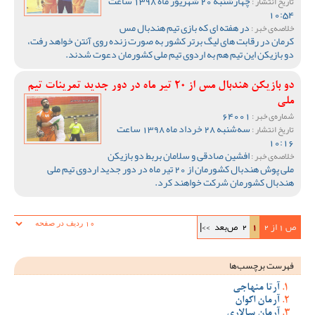
چهارشنبه 20 شهریور ماه 1398 ساعت
تاریخ انتشار :
10:54
در هفته ای که بازی تیم هندبال مس
خلاصه‌ی خبر :
کرمان در رقابت های لیگ برتر کشور به صورت زنده روی آنتن خواهد رفت،
دو بازیکن این تیم هم به اردوی تیم ملی کشورمان دعوت شدند.
دو بازیکن هندبال مس از 20 تیر ماه در دور جدید تمرینات تیم
ملی
64001
شماره‌ی خبر :
سه‌شنبه 28 خرداد ماه 1398 ساعت
تاریخ انتشار :
10:16
افشین صادقی و سلامان بربط دو بازیکن
خلاصه‌ی خبر :
ملی پوش هندبال کشورمان از 20 تیر ماه در دور جدید اردوی تیم ملی
هندبال کشورمان شرکت خواهند کرد.
ص 1 از 2
1
2
ص‌بعد
>>|
فهرست برچسب‌ها
آرتا منهاجی
آرمان اکوان
آرمان سالاری