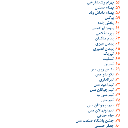
بهرام رشیدفرخی
بهنام بستان
بهنام داداش وند
بوکس
پخش زنده
پرویز ابراهیمی
پوریا غلامی
پیام ملکیان
پیمان میری
پیمان نصیری
تبریک
تسلیت
تمرین
تنیس روی میز
تکواندو مس
تیراندازی
تیم امید مس
تیم جوانان مس
تیم مس ب
تیم ملی
تیم نوجوانان مس
تیم نونهالان مس
جام حذفی
جشن باشگاه صنعت مس
جعفر حسنی