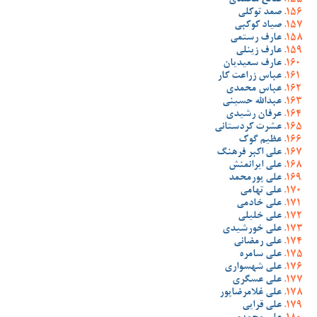
صالح محمدی
صمد توکلی
صیاد کوکبی
عارف رستمی
عارف زینلی
عارف سعیدیان
عباس زراعت کار
عباس محمدی
عبدالله حسینی
عرفان رشیدی
عشرت کردستانی
عظیم گوک
علی اکبر فرهنگ
علی ایرانمنش
علی پورمحمد
علی تهامی
علی خادمی
علی خلیلی
علی خورشیدی
علی رمضانی
علی سامره
علی شهسواری
علی عسگری
علی غلامرضاپور
علی قرایی