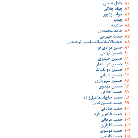
جلال عبدی
جواد جلالی
جواد یزدپور
جودو
حاشیه
حامد محمودی
حجت جهرمی
حجت‌الاسلام‌والمسلمین توحیدی
حسن مرادی فر
حسین تهامی
حسین حیدری
حسین دوستدار
حسین ذوالغیاث
حسین شنانی
حسین شهریاری
حسین مهدوی
حمید اخلاقی
حمید حاج‌اسماعیل‌زاده
حمید حسین‌خانی
حمید صادقی
حمید طاهری فرد
حمید عرفانی
حمید گلزاری
حمید موسوی
حمید کاظمی