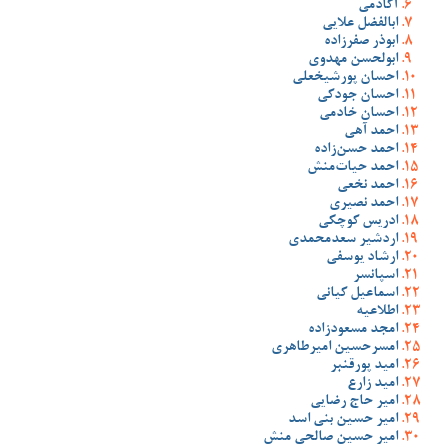
آکادمی
ابالفضل علایی
ابوذر صفرزاده
ابولحسن مهدوی
احسان پورشیخعلی
احسان جودکی
احسان خادمی
احمد آهی
احمد حسن‌زاده
احمد حیات‌منش
احمد نخعی
احمد نصیری
ادریس کوچکی
اردشیر سعدمحمدی
ارشاد یوسفی
اسپانسر
اسماعیل کیانی
اطلاعیه
امجد مسعودزاده
امسرحسین امیرطاهری
امید پورقنبر
امید زارع
امیر حاج رضایی
امیر حسین بنی اسد
امیر حسین صالحی منش