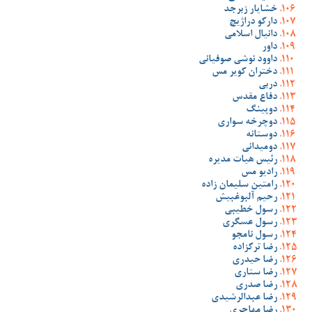
خشایار زبرجد
دارکو دراژیچ
دانیال اسلامی
داور
داوود نوشی صوفیانی
دختران کویر مس
دربی
دفاع مقدس
دوپینگ
دوچرخه سواری
دوستانه
دومیدانی
رئیس هیات مدیره
رادیو مس
رامتین سلیمان زاده
رحیم آلبوغبیش
رسول خطیبی
رسول عسگری
رسول نامجو
رضا ترکزاده
رضا حیدری
رضا ستاری
رضا صدری
رضا عبدالرشیدی
رضا مهاجری