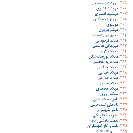
مهرداد صمصامی
مهرداد قنبری
مهشید اشتری
مهیار زحمتکش
موسوی
میثم پاریزی
میثم تهی دست
میثم فردوسی
میرهانی هاشمی
میلاد باقری
میلاد پورصف‌شکن
میلاد پورمحسن
میلاد جعفری
میلاد خدایی
میلاد صارمی
میلاد غریبی
میلاد محمدی
میکس زون
نادر دست نشان
نادعلی اسماعیلی
ناصر شهبازی
نشریه الکتریکی
نعمت بخشی‌زاده
نفت و گاز گچساران
نقل و انتقالات