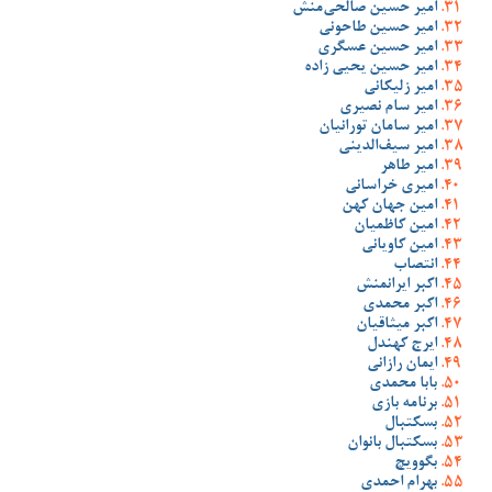
امیر حسین صالحی‌منش
امیر حسین طاحونی
امیر حسین عسگری
امیر حسین یحیی زاده
امیر زلیکانی
امیر سام نصیری
امیر سامان تورانیان
امیر سیف‌الدینی
امیر طاهر
امیری خراسانی
امین جهان کهن
امین کاظمیان
امین کاویانی
انتصاب
اکبر ایرانمنش
اکبر محمدی
اکبر میثاقیان
ایرج کهندل
ایمان رازانی
بابا محمدی
برنامه بازی
بسکتبال
بسکتبال بانوان
بگوویچ
بهرام احمدی