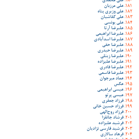
علی محمدی
علی مرزبان
علی وزیری پناه
علی کفاشیان
علی یونسی
علیرضا آرتا
علیرضا ابراهیمی
علیرضا اسدآبادی
علیرضا حقی
علیرضا حیدری
علیرضا زینلی
علیرضا علیزاده
علیرضا قادری
علیرضا قاسمی
عماد میرجوان
عکس
عیسی ابراهیمی
عیسی پرتو
فرزاد جعفری
فرزاد حسین خانی
فرزاد روح‌الهی
فرشاد جانفزا
فرشید علیزاده
فرشید فارسی نژادیان
فرهاد سالاری