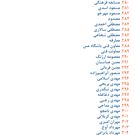
مسابقه فرهنگی
مسعود اسدی
مسعود مهرجو
مصدوم
مصطفی احمدی
مصطفی سالاری
مصطفی شجاعی
معارفه
معاون فنی باشگاه مس
معاونت فنی
معصومه ارژنگ
معین عباسیان
معین قربانی
منصور ابراهیم‌زاده
مهدی اسلامی
مهدی بریحی
مهدی تیکدری
مهدی دغاغله
مهدی رجبی
مهدی مداحی
مهدی نامجو
مهدی کربلایی
مهران امیری
مهرداد آوخ
مهرداد بایرامی