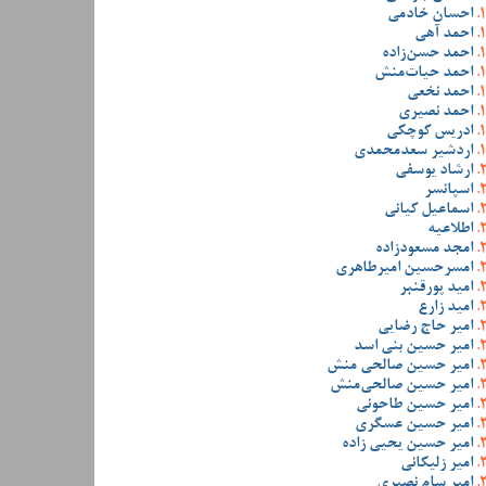
احسان خادمی
احمد آهی
احمد حسن‌زاده
احمد حیات‌منش
احمد نخعی
احمد نصیری
ادریس کوچکی
اردشیر سعدمحمدی
ارشاد یوسفی
اسپانسر
اسماعیل کیانی
اطلاعیه
امجد مسعودزاده
امسرحسین امیرطاهری
امید پورقنبر
امید زارع
امیر حاج رضایی
امیر حسین بنی اسد
امیر حسین صالحی منش
امیر حسین صالحی‌منش
امیر حسین طاحونی
امیر حسین عسگری
امیر حسین یحیی زاده
امیر زلیکانی
امیر سام نصیری