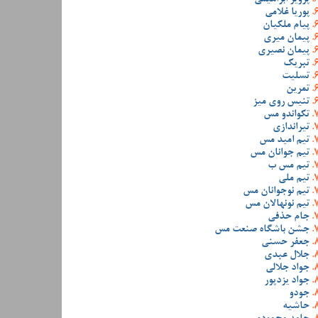
پوریا غلامی
پیام ملکیان
پیمان میری
پیمان نصیری
تبریک
تسلیت
تمرین
تنیس روی میز
تکواندو مس
تیراندازی
تیم امید مس
تیم جوانان مس
تیم مس ب
تیم ملی
تیم نوجوانان مس
تیم نونهالان مس
جام حذفی
جشن باشگاه صنعت مس
جعفر حسنی
جلال عبدی
جواد جلالی
جواد یزدپور
جودو
حاشیه