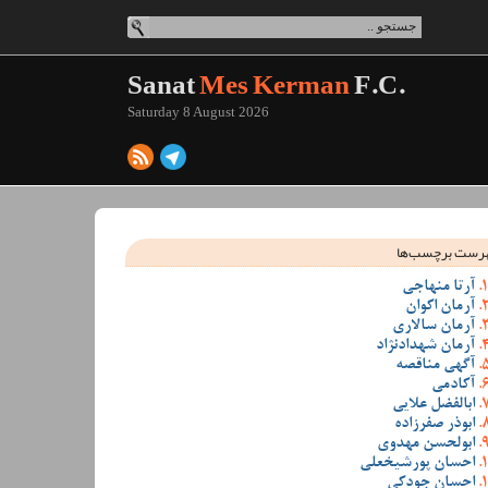
Sanat
Mes Kerman
F.C.
Saturday 8 August 2026
رست برچسب‌ها
آرتا منهاجی
آرمان اکوان
آرمان سالاری
آرمان شهدادنژاد
آگهی مناقصه
آکادمی
ابالفضل علایی
ابوذر صفرزاده
ابولحسن مهدوی
احسان پورشیخعلی
احسان جودکی