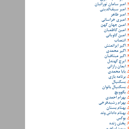
امیر سامان تورانیان
امیر سیف‌الدینی
امیر طاهر
امیری خراسانی
امین جهان کهن
امین کاظمیان
امین کاویانی
انتصاب
اکبر ایرانمنش
اکبر محمدی
اکبر میثاقیان
ایرج کهندل
ایمان رازانی
بابا محمدی
برنامه بازی
بسکتبال
بسکتبال بانوان
بگوویچ
بهرام احمدی
بهرام رشیدفرخی
بهنام بستان
بهنام داداش وند
بوکس
پخش زنده
پرویز ابراهیمی