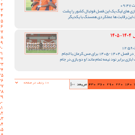
ازی های لیگ یک این فصل فوتبال کشور را پشت
 این رقابت ها عملکردی همسنگ با یکدیگر
14
رقابت های لیگ یک فوتبال کشور در فصل 1404-1405 برای مس کرمان با انجام
ی در دور برگشت (بازی برابر نود نیمه تمام ماند) و دو بازی در جام
140
220
290
360
430
ص‌بعد
>>|