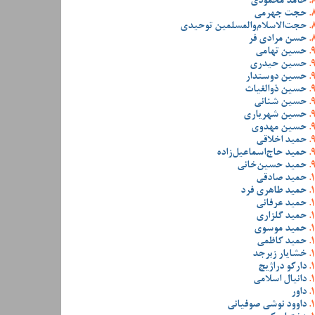
حامد محمودی
حجت جهرمی
حجت‌الاسلام‌والمسلمین توحیدی
حسن مرادی فر
حسین تهامی
حسین حیدری
حسین دوستدار
حسین ذوالغیاث
حسین شنانی
حسین شهریاری
حسین مهدوی
حمید اخلاقی
حمید حاج‌اسماعیل‌زاده
حمید حسین‌خانی
حمید صادقی
حمید طاهری فرد
حمید عرفانی
حمید گلزاری
حمید موسوی
حمید کاظمی
خشایار زبرجد
دارکو دراژیچ
دانیال اسلامی
داور
داوود نوشی صوفیانی