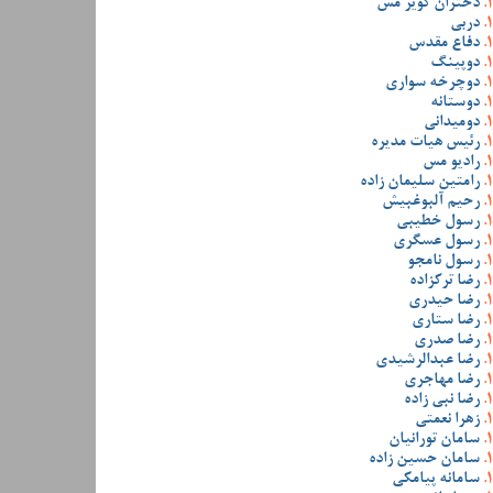
دختران کویر مس
دربی
دفاع مقدس
دوپینگ
دوچرخه سواری
دوستانه
دومیدانی
رئیس هیات مدیره
رادیو مس
رامتین سلیمان زاده
رحیم آلبوغبیش
رسول خطیبی
رسول عسگری
رسول نامجو
رضا ترکزاده
رضا حیدری
رضا ستاری
رضا صدری
رضا عبدالرشیدی
رضا مهاجری
رضا نبی زاده
زهرا نعمتی
سامان تورانیان
سامان حسین زاده
سامانه پیامکی