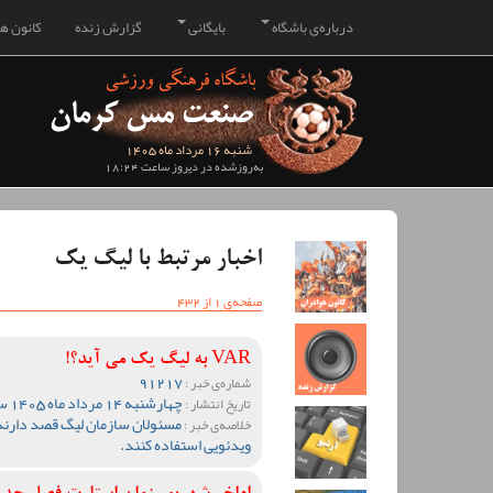
درباره‌ی باشگاه
بایگانی
گزارش زنده
کانون هو
شنبه 16 مرداد ماه 1405
به‌روزشده در دیروز ساعت 18:24
اخبار مرتبط با لیگ یک
صفحه‌ی 1 از 432
VAR به لیگ یک می آید؟!
91217
شماره‌ی خبر :
چهارشنبه 14 مرداد ماه 1405 ساعت 13:55
تاریخ انتشار :
مسئولان سازمان لیگ قصد دارند
خلاصه‌ی خبر :
ویدئویی استفاده کنند.