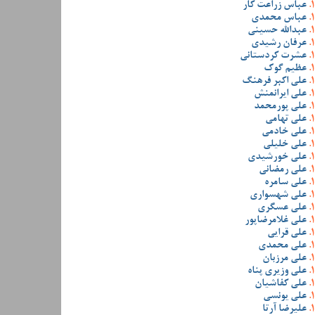
عباس زراعت کار
عباس محمدی
عبدالله حسینی
عرفان رشیدی
عشرت کردستانی
عظیم گوک
علی اکبر فرهنگ
علی ایرانمنش
علی پورمحمد
علی تهامی
علی خادمی
علی خلیلی
علی خورشیدی
علی رمضانی
علی سامره
علی شهسواری
علی عسگری
علی غلامرضاپور
علی قرایی
علی محمدی
علی مرزبان
علی وزیری پناه
علی کفاشیان
علی یونسی
علیرضا آرتا