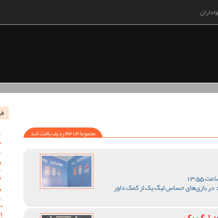
اداران
فه
مجموعا 4313 ردیف یافت شد
 در بازی‌های حساس لیگ یک از کمک داور