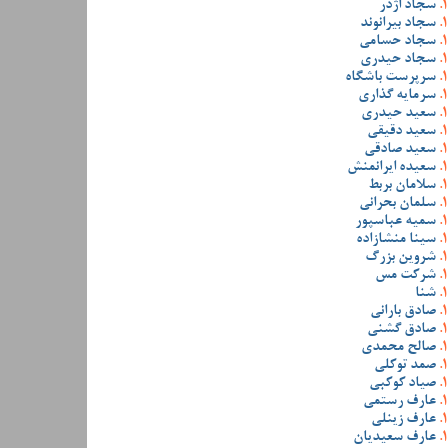
سجاد اژدر
سجاد بیرانوند
سجاد حسامی
سجاد حیدری
سرپرست باشگاه
سرمایه گذاری
سعید حیدری
سعید دقیقی
سعید صادقی
سعیده ایرانمنش
سلامان بربط
سلمان بحرانی
سمیه عباسپور
سینا منشازاده
شروین بزرگ
شرکت مس
شنا
صادق بارانی
صادق گشنی
صالح محمدی
صمد توکلی
صیاد کوکبی
عارف رستمی
عارف زینلی
عارف سعیدیان