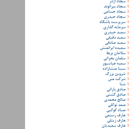
سجاد اژدر
سجاد بیرانوند
سجاد حسامی
سجاد حیدری
سرپرست باشگاه
سرمایه گذاری
سعید حیدری
سعید دقیقی
سعید صادقی
سعیده ایرانمنش
سلامان بربط
سلمان بحرانی
سمیه عباسپور
سینا منشازاده
شروین بزرگ
شرکت مس
شنا
صادق بارانی
صادق گشنی
صالح محمدی
صمد توکلی
صیاد کوکبی
عارف رستمی
عارف زینلی
عارف سعیدیان