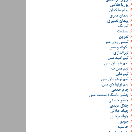
پوریا غلامی
پیام ملکیان
پیمان میری
پیمان نصیری
تبریک
تسلیت
تمرین
تنیس روی میز
تکواندو مس
تیراندازی
تیم امید مس
تیم جوانان مس
تیم مس ب
تیم ملی
تیم نوجوانان مس
تیم نونهالان مس
جام حذفی
جشن باشگاه صنعت مس
جعفر حسنی
جلال عبدی
جواد جلالی
جواد یزدپور
جودو
حاشیه