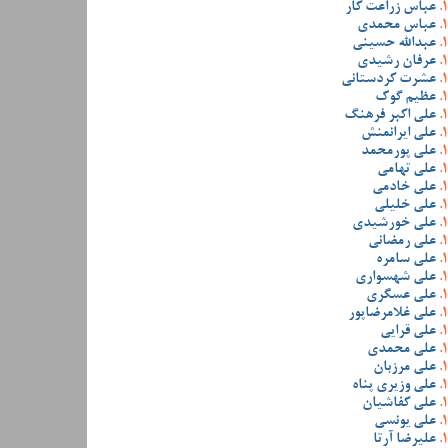
عباس زراعت کار
عباس محمدی
عبدالله حسینی
عرفان رشیدی
عشرت کردستانی
عظیم گوک
علی اکبر فرهنگ
علی ایرانمنش
علی پورمحمد
علی تهامی
علی خادمی
علی خلیلی
علی خورشیدی
علی رمضانی
علی سامره
علی شهسواری
علی عسگری
علی غلامرضاپور
علی قرایی
علی محمدی
علی مرزبان
علی وزیری پناه
علی کفاشیان
علی یونسی
علیرضا آرتا