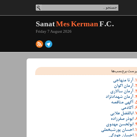
Sanat
Mes Kerman
F.C.
Friday 7 August 2026
رست برچسب‌ها
آرتا منهاجی
آرمان اکوان
آرمان سالاری
آرمان شهدادنژاد
آگهی مناقصه
آکادمی
ابالفضل علایی
ابوذر صفرزاده
ابولحسن مهدوی
احسان پورشیخعلی
احسان جودکی