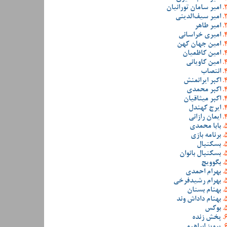
امیر سامان تورانیان
امیر سیف‌الدینی
امیر طاهر
امیری خراسانی
امین جهان کهن
امین کاظمیان
امین کاویانی
انتصاب
اکبر ایرانمنش
اکبر محمدی
اکبر میثاقیان
ایرج کهندل
ایمان رازانی
بابا محمدی
برنامه بازی
بسکتبال
بسکتبال بانوان
بگوویچ
بهرام احمدی
بهرام رشیدفرخی
بهنام بستان
بهنام داداش وند
بوکس
پخش زنده
پرویز ابراهیمی