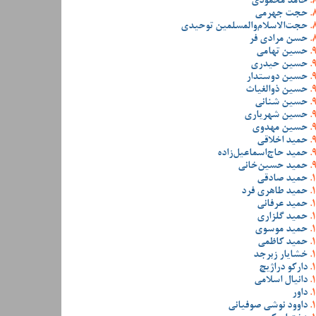
حامد محمودی
حجت جهرمی
حجت‌الاسلام‌والمسلمین توحیدی
حسن مرادی فر
حسین تهامی
حسین حیدری
حسین دوستدار
حسین ذوالغیاث
حسین شنانی
حسین شهریاری
حسین مهدوی
حمید اخلاقی
حمید حاج‌اسماعیل‌زاده
حمید حسین‌خانی
حمید صادقی
حمید طاهری فرد
حمید عرفانی
حمید گلزاری
حمید موسوی
حمید کاظمی
خشایار زبرجد
دارکو دراژیچ
دانیال اسلامی
داور
داوود نوشی صوفیانی