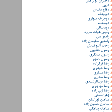
دختران کویر مس
دربی
دفاع مقدس
دوپینگ
دوچرخه سواری
دوستانه
دومیدانی
رئیس هیات مدیره
رادیو مس
رامتین سلیمان زاده
رحیم آلبوغبیش
رسول خطیبی
رسول عسگری
رسول نامجو
رضا ترکزاده
رضا حیدری
رضا ستاری
رضا صدری
رضا عبدالرشیدی
رضا مهاجری
رضا نبی زاده
زهرا نعمتی
سامان تورانیان
سامان حسین زاده
سامانه پیامکی