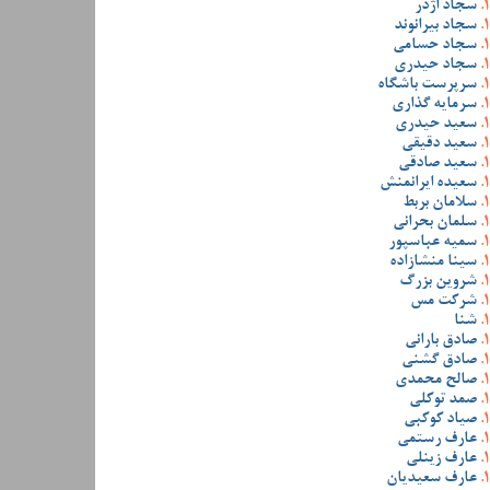
سجاد اژدر
سجاد بیرانوند
سجاد حسامی
سجاد حیدری
سرپرست باشگاه
سرمایه گذاری
سعید حیدری
سعید دقیقی
سعید صادقی
سعیده ایرانمنش
سلامان بربط
سلمان بحرانی
سمیه عباسپور
سینا منشازاده
شروین بزرگ
شرکت مس
شنا
صادق بارانی
صادق گشنی
صالح محمدی
صمد توکلی
صیاد کوکبی
عارف رستمی
عارف زینلی
عارف سعیدیان