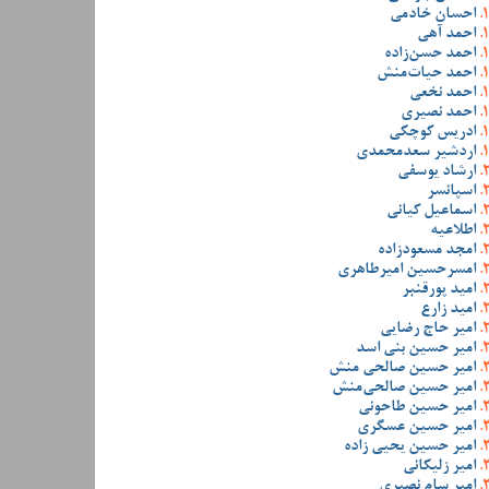
احسان خادمی
احمد آهی
احمد حسن‌زاده
احمد حیات‌منش
احمد نخعی
احمد نصیری
ادریس کوچکی
اردشیر سعدمحمدی
ارشاد یوسفی
اسپانسر
اسماعیل کیانی
اطلاعیه
امجد مسعودزاده
امسرحسین امیرطاهری
امید پورقنبر
امید زارع
امیر حاج رضایی
امیر حسین بنی اسد
امیر حسین صالحی منش
امیر حسین صالحی‌منش
امیر حسین طاحونی
امیر حسین عسگری
امیر حسین یحیی زاده
امیر زلیکانی
امیر سام نصیری