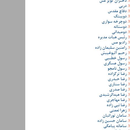
دختران کویر مس
دربی
دفاع مقدس
دوپینگ
دوچرخه سواری
دوستانه
دومیدانی
رئیس هیات مدیره
رادیو مس
رامتین سلیمان زاده
رحیم آلبوغبیش
رسول خطیبی
رسول عسگری
رسول نامجو
رضا ترکزاده
رضا حیدری
رضا ستاری
رضا صدری
رضا عبدالرشیدی
رضا مهاجری
رضا نبی زاده
زهرا نعمتی
سامان تورانیان
سامان حسین زاده
سامانه پیامکی