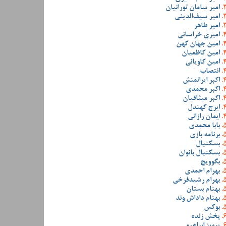
امیر سامان تورانیان
امیر سیف‌الدینی
امیر طاهر
امیری خراسانی
امین جهان کهن
امین کاظمیان
امین کاویانی
انتصاب
اکبر ایرانمنش
اکبر محمدی
اکبر میثاقیان
ایرج کهندل
ایمان رازانی
بابا محمدی
برنامه بازی
بسکتبال
بسکتبال بانوان
بگوویچ
بهرام احمدی
بهرام رشیدفرخی
بهنام بستان
بهنام داداش وند
بوکس
پخش زنده
پرویز ابراهیمی