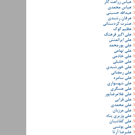
عباس زراعت کار
عباس محمدی
عبدالله حسینی
عرفان رشیدی
عشرت کردستانی
عظیم گوک
علی اکبر فرهنگ
علی ایرانمنش
علی پورمحمد
علی تهامی
علی خادمی
علی خلیلی
علی خورشیدی
علی رمضانی
علی سامره
علی شهسواری
علی عسگری
علی غلامرضاپور
علی قرایی
علی محمدی
علی مرزبان
علی وزیری پناه
علی کفاشیان
علی یونسی
علیرضا آرتا