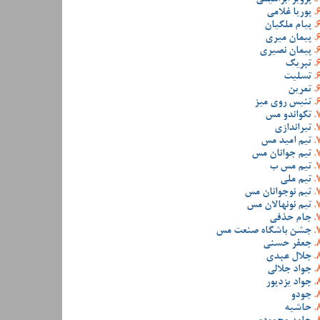
پوریا غلامی
پیام ملکیان
پیمان میری
پیمان نصیری
تبریک
تسلیت
تمرین
تنیس روی میز
تکواندو مس
تیراندازی
تیم امید مس
تیم جوانان مس
تیم مس ب
تیم ملی
تیم نوجوانان مس
تیم نونهالان مس
جام حذفی
جشن باشگاه صنعت مس
جعفر حسنی
جلال عبدی
جواد جلالی
جواد یزدپور
جودو
حاشیه