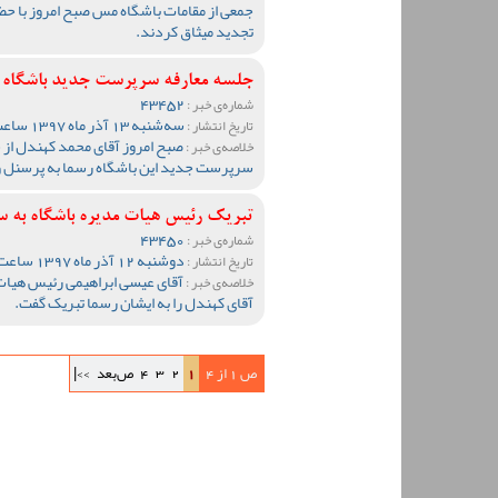
جمعی از مقامات باشگاه مس صبح امروز با حضو
تجدید میثاق کردند.
جلسه معارفه سرپرست جدید باشگاه 
43452
شماره‌ی خبر :
سه‌شنبه 13 آذر ماه 1397 ساعت 12:10
تاریخ انتشار :
صبح امروز آقای محمد کهندل از
خلاصه‌ی خبر :
سرپرست جدید این باشگاه رسما به پرسنل و
تبریک رئیس هیات مدیره باشگاه به 
43450
شماره‌ی خبر :
دوشنبه 12 آذر ماه 1397 ساعت 18:31
تاریخ انتشار :
آقای عیسی ابراهیمی رئیس هیات
خلاصه‌ی خبر :
آقای کهندل را به ایشان رسما تبریک گفت.
ص 1 از 4
1
2
3
4
ص‌بعد
>>|