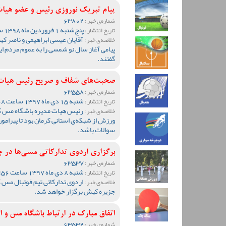
پیام تبریک نوروزی رئیس و عضو هیا
63802
شماره‌ی خبر :
پنج‌شنبه 1 فروردین ماه 1398 ساعت 18:41
تاریخ انتشار :
آقایان عیسی ابراهیمی و ناصر 
خلاصه‌ی خبر :
پیامی آغاز سال نو شمسی را به عموم مردم 
گفتند.
صحبت‌های شفاف و صریح رئیس هیات م
63558
شماره‌ی خبر :
شنبه 15 دی ماه 1397 ساعت 09:08
تاریخ انتشار :
رئیس هیات مدیره باشگاه مس کرم
خلاصه‌ی خبر :
ورزش از شبکه‌ی استانی کرمان بود تا پیرام
سوالات باشد.
برگزاری اردوی تدارکاتی مسی‌ها در 
63537
شماره‌ی خبر :
شنبه 8 دی ماه 1397 ساعت 10:56
تاریخ انتشار :
اردوی تدارکاتی تیم فوتبال مس 
خلاصه‌ی خبر :
جزیره کیش برگزار خواهد شد.
اتفاق مبارک در ارتباط باشگاه مس و 
63532
شماره‌ی خبر :