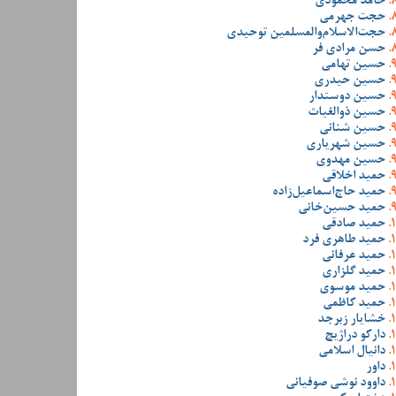
حامد محمودی
حجت جهرمی
حجت‌الاسلام‌والمسلمین توحیدی
حسن مرادی فر
حسین تهامی
حسین حیدری
حسین دوستدار
حسین ذوالغیاث
حسین شنانی
حسین شهریاری
حسین مهدوی
حمید اخلاقی
حمید حاج‌اسماعیل‌زاده
حمید حسین‌خانی
حمید صادقی
حمید طاهری فرد
حمید عرفانی
حمید گلزاری
حمید موسوی
حمید کاظمی
خشایار زبرجد
دارکو دراژیچ
دانیال اسلامی
داور
داوود نوشی صوفیانی