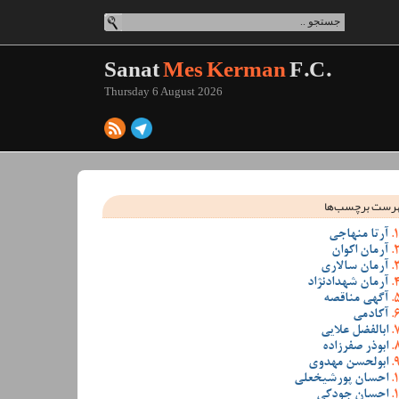
Sanat
Mes Kerman
F.C.
Thursday 6 August 2026
رست برچسب‌ها
آرتا منهاجی
آرمان اکوان
آرمان سالاری
آرمان شهدادنژاد
آگهی مناقصه
آکادمی
ابالفضل علایی
ابوذر صفرزاده
ابولحسن مهدوی
احسان پورشیخعلی
احسان جودکی