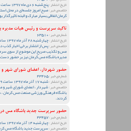
پنج‌شنبه 6 دی ماه 1397 ساعت 15:46
تاریخ انتشار :
صبح امروز جلسه‌ای در محل استا
خلاصه‌ی خبر :
کرمان اتفاقی بسیار مبارک و البته تاثیرگذار بو
تاکید سرپرست و رئیس هیات مدیره ب
63510
شماره‌ی خبر :
چهارشنبه 28 آذر ماه 1397 ساعت 13:28
تاریخ انتشار :
پس از انتشار برخی اخبار کذب در 
خلاصه‌ی خبر :
مس و تکذیب صریح این موضوع از سوی سرم
مدیره باشگاه مس کرمان نیز بر حضور دست‌نش
حضور شهردار، اعضای شورای شهر و م
43465
شماره‌ی خبر :
شنبه 17 آذر ماه 1397 ساعت 12:29
تاریخ انتشار :
شهردار ، اعضای شورای شهر و مد
خلاصه‌ی خبر :
باشگاه فرهنگی ورزشی صنعت مس کرمان ، در 
کردند.
حضور سرپرست جدید باشگاه مس در گ
43457
شماره‌ی خبر :
چهارشنبه 14 آذر ماه 1397 ساعت 10:28
تاریخ انتشار :
سرپرست جدید باشگاه مس کرمان 
خلاصه‌ی خبر :