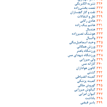
نشریه الکتریکی
نعمت بخشی‌زاده
نفت و گاز گچساران
نقل و انتقالات
هادی رکابی
هاشم بیگ زاده
هندبال
هوشنگ نصیرزاده
والیبال
وحید اسماعیل‌بیگی
ورزش همگانی
ورزشگاه باهنر
ورزشگاه شهدای مس
ولی میرزایی
کاراته مس
کانون هواداران
کشتی
کمیته انضباطی
کمیته پزشکی
کوروش ملکی
کیانوش میرزایی
کیوان امرایی
یاداشت
یاسر فیضی