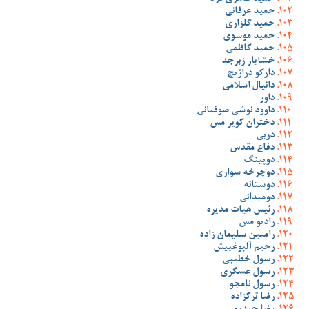
حمید عرفانی
حمید گلزاری
حمید موسوی
حمید کاظمی
خشایار زبرجد
دارکو دراژیچ
دانیال اسلامی
داور
داوود نوشی صوفیانی
دختران کویر مس
دربی
دفاع مقدس
دوپینگ
دوچرخه سواری
دوستانه
دومیدانی
رئیس هیات مدیره
رادیو مس
رامتین سلیمان زاده
رحیم آلبوغبیش
رسول خطیبی
رسول عسگری
رسول نامجو
رضا ترکزاده