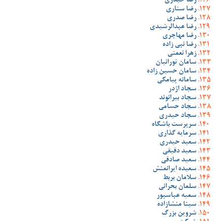
رضا حیدری
رضا ستاری
رضا صدری
رضا عبدالرشیدی
رضا مهاجری
رضا نبی زاده
زهرا نعمتی
سامان تورانیان
سامان حسین زاده
سامانه پیامکی
سجاد اژدر
سجاد بیرانوند
سجاد حسامی
سجاد حیدری
سرپرست باشگاه
سرمایه گذاری
سعید حیدری
سعید دقیقی
سعید صادقی
سعیده ایرانمنش
سلامان بربط
سلمان بحرانی
سمیه عباسپور
سینا منشازاده
شروین بزرگ