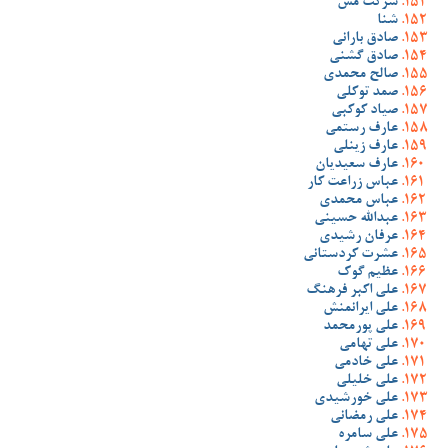
شرکت مس
شنا
صادق بارانی
صادق گشنی
صالح محمدی
صمد توکلی
صیاد کوکبی
عارف رستمی
عارف زینلی
عارف سعیدیان
عباس زراعت کار
عباس محمدی
عبدالله حسینی
عرفان رشیدی
عشرت کردستانی
عظیم گوک
علی اکبر فرهنگ
علی ایرانمنش
علی پورمحمد
علی تهامی
علی خادمی
علی خلیلی
علی خورشیدی
علی رمضانی
علی سامره