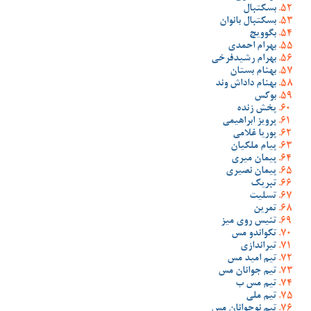
بسکتبال
بسکتبال بانوان
بگوویچ
بهرام احمدی
بهرام رشیدفرخی
بهنام بستان
بهنام داداش وند
بوکس
پخش زنده
پرویز ابراهیمی
پوریا غلامی
پیام ملکیان
پیمان میری
پیمان نصیری
تبریک
تسلیت
تمرین
تنیس روی میز
تکواندو مس
تیراندازی
تیم امید مس
تیم جوانان مس
تیم مس ب
تیم ملی
تیم نوجوانان مس