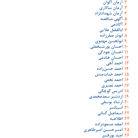
آرمان اکوان
آرمان سالاری
آرمان شهدادنژاد
آگهی مناقصه
آکادمی
ابالفضل علایی
ابوذر صفرزاده
ابولحسن مهدوی
احسان پورشیخعلی
احسان جودکی
احسان خادمی
احمد آهی
احمد حسن‌زاده
احمد حیات‌منش
احمد نخعی
احمد نصیری
ادریس کوچکی
اردشیر سعدمحمدی
ارشاد یوسفی
اسپانسر
اسماعیل کیانی
اطلاعیه
امجد مسعودزاده
امسرحسین امیرطاهری
امید پورقنبر