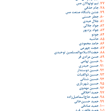
تیم نونهالان مس
جام حذفی
جشن باشگاه صنعت مس
جعفر حسنی
جلال عبدی
جواد جلالی
جواد یزدپور
جودو
حاشیه
حامد محمودی
حجت جهرمی
حجت‌الاسلام‌والمسلمین توحیدی
حسن مرادی فر
حسین تهامی
حسین حیدری
حسین دوستدار
حسین ذوالغیاث
حسین شنانی
حسین شهریاری
حسین مهدوی
حمید اخلاقی
حمید حاج‌اسماعیل‌زاده
حمید حسین‌خانی
حمید صادقی
حمید طاهری فرد